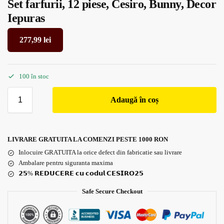
Set farfurii, 12 piese, Cesiro, Bunny, Decor
Iepuras
277,99
lei
100 în stoc
Adaugă în coș
LIVRARE GRATUITA LA COMENZI PESTE 1000 RON
Inlocuire GRATUITA la orice defect din fabricatie sau livrare
Ambalare pentru siguranta maxima
𝟮𝟱% 𝗥𝗘𝗗𝗨𝗖𝗘𝗥𝗘 𝗰𝘂 𝗰𝗼𝗱𝘂𝗹 𝗖𝗘𝗦𝗜𝗥𝗢𝟮𝟱
Safe Secure Checkout