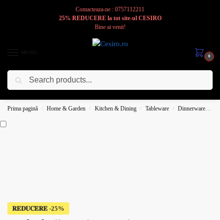
Contacteaza-ne : 0757112211
25% REDUCERE la tot site-ul CESIRO
Bine ai venit!
MENIU
0
Caută
Cesiro
Pentru
Voi
Prima pagină
Home & Garden
Kitchen & Dining
Tableware
Dinnerware
Pl
/
/
/
/
𝐑𝐄𝐃𝐔𝐂𝐄𝐑𝐄