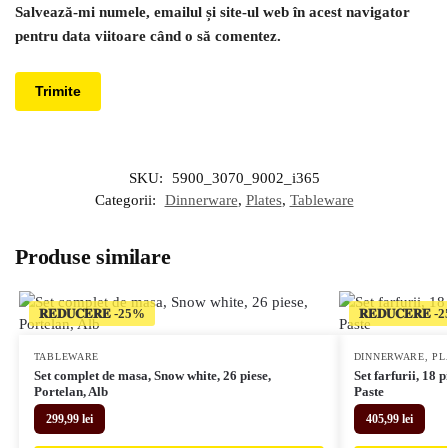
Salvează-mi numele, emailul și site-ul web în acest navigator
pentru data viitoare când o să comentez.
SKU:
5900_3070_9002_i365
Categorii:
Dinnerware
,
Plates
,
Tableware
Produse similare
𝐑𝐄𝐃𝐔𝐂𝐄𝐑𝐄
𝐑𝐄𝐃𝐔𝐂𝐄𝐑𝐄
TABLEWARE
DINNERWARE
,
PL
Set complet de masa, Snow white, 26 piese,
Set farfurii, 18 
Portelan, Alb
Paste
299,99
lei
405,99
lei