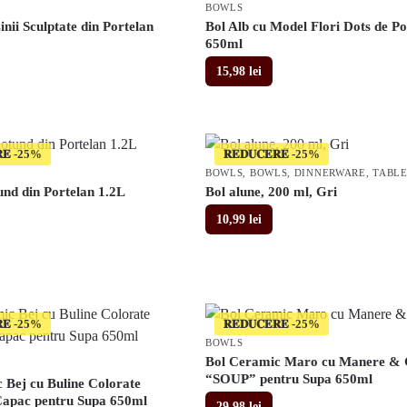
BOWLS
inii Sculptate din Portelan
Bol Alb cu Model Flori Dots de Po
650ml
15,98
lei
𝐄
𝐑𝐄𝐃𝐔𝐂𝐄𝐑𝐄
BOWLS
,
BOWLS
,
DINNERWARE
,
TABL
und din Portelan 1.2L
Bol alune, 200 ml, Gri
10,99
lei
𝐄
𝐑𝐄𝐃𝐔𝐂𝐄𝐑𝐄
BOWLS
Bol Ceramic Maro cu Manere &
“SOUP” pentru Supa 650ml
 Bej cu Buline Colorate
apac pentru Supa 650ml
29,98
lei