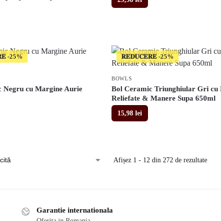
𝐄
𝐑𝐄𝐃𝐔𝐂𝐄𝐑𝐄
BOWLS
 Negru cu Margine Aurie
Bol Ceramic Triunghiular Gri cu 
Reliefate & Manere Supa 650ml
15,98
lei
Afișez 1 - 12 din 272 de rezultate
Garantie internationala
Oferita in Romania