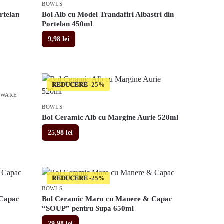
BOWLS
rtelan
Bol Alb cu Model Trandafiri Albastri din
Portelan 450ml
9,98
lei
𝐑𝐄𝐃𝐔𝐂𝐄𝐑𝐄
EWARE
BOWLS
Bol Ceramic Alb cu Margine Aurie 520ml
25,98
lei
𝐑𝐄𝐃𝐔𝐂𝐄𝐑𝐄
BOWLS
 Capac
Bol Ceramic Maro cu Manere & Capac
“SOUP” pentru Supa 650ml
29,98
lei