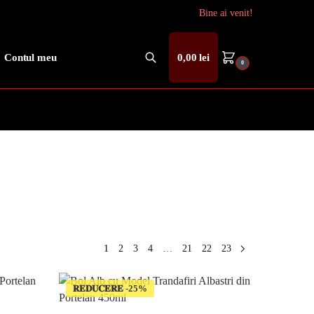
Bine ai venit!
Contul meu
0,00
lei
0
Caută
1
2
3
4
…
21
22
23
𝐑𝐄𝐃𝐔𝐂𝐄𝐑𝐄