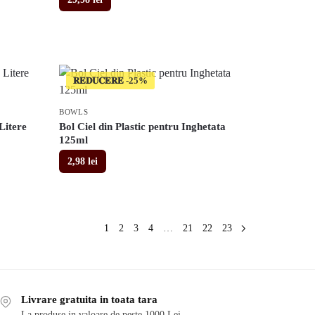
𝐑𝐄𝐃𝐔𝐂𝐄𝐑𝐄
BOWLS
Litere
Bol Ciel din Plastic pentru Inghetata
125ml
2,98
lei
1
2
3
4
…
21
22
23
Livrare gratuita in toata tara
La produse in valoare de peste 1000 Lei