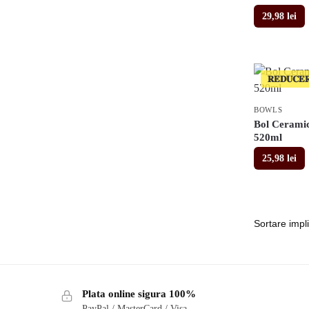
29,98
lei
𝐑𝐄𝐃𝐔𝐂𝐄
BOWLS
Bol Ceramic
520ml
25,98
lei
Plata online sigura 100%
PayPal / MasterCard / Visa