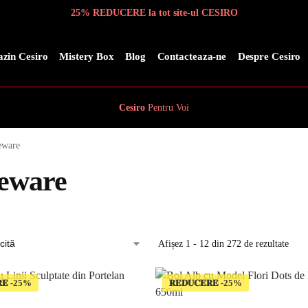
25% REDUCERE la tot site-ul CESIRO
zin Cesiro
Mistery Box
Blog
Contacteaza-ne
Despre Cesiro
Cesiro
Pentru
Voi
eware
eware
Afișez 1 - 12 din 272 de rezultate
𝐄
𝐑𝐄𝐃𝐔𝐂𝐄𝐑𝐄