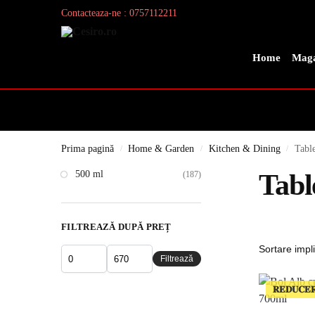
Contacteaza-ne : 0757112211
Search
Home
Maga
Prima pagină
Home & Garden
Kitchen & Dining
Tabl
/
/
/
500 ml
Tabl
(187)
FILTREAZĂ DUPĂ PREȚ
Filtrează
𝐑𝐄𝐃𝐔𝐂𝐄