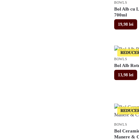
BOWLS
Bol Alb cu L
700ml
19,98
lei
𝐑𝐄𝐃𝐔𝐂𝐄
BOWLS
Bol Alb Rot
13,98
lei
𝐑𝐄𝐃𝐔𝐂𝐄
BOWLS
Bol Ceramic
Manere & C