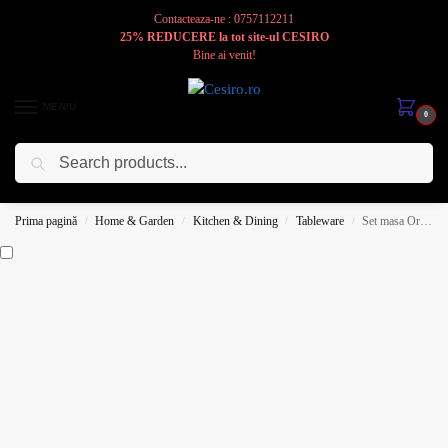
Contacteaza-ne : 0757112211
25% REDUCERE la tot site-ul CESIRO
Bine ai venit!
MENIU
0
Caută
Cesiro
Pentru
Voi
Prima pagină
Home & Garden
Kitchen & Dining
Tableware
Set masa Orchid, 14 piese, Portelan, Alb lucios, Orhidee
/
/
/
/