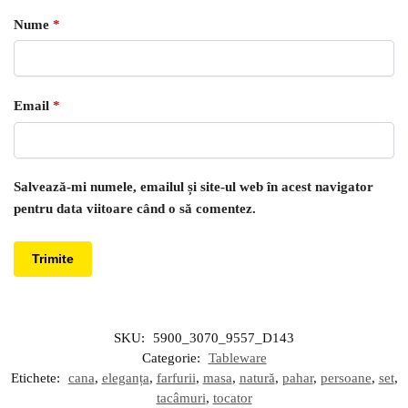
Nume
*
Email
*
Salvează-mi numele, emailul și site-ul web în acest navigator
pentru data viitoare când o să comentez.
SKU:
5900_3070_9557_D143
Categorie:
Tableware
Etichete:
cana
,
eleganța
,
farfurii
,
masa
,
natură
,
pahar
,
persoane
,
set
,
tacâmuri
,
tocator