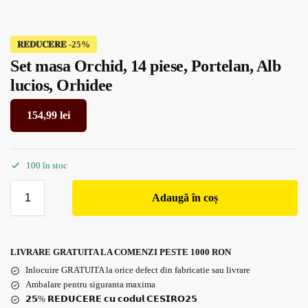
𝐑𝐄𝐃𝐔𝐂𝐄𝐑𝐄
Set masa Orchid, 14 piese, Portelan, Alb
lucios, Orhidee
154,99
lei
100 în stoc
Adaugă în coș
LIVRARE GRATUITA LA COMENZI PESTE 1000 RON
Inlocuire GRATUITA la orice defect din fabricatie sau livrare
Ambalare pentru siguranta maxima
𝟮𝟱% 𝗥𝗘𝗗𝗨𝗖𝗘𝗥𝗘 𝗰𝘂 𝗰𝗼𝗱𝘂𝗹 𝗖𝗘𝗦𝗜𝗥𝗢𝟮𝟱