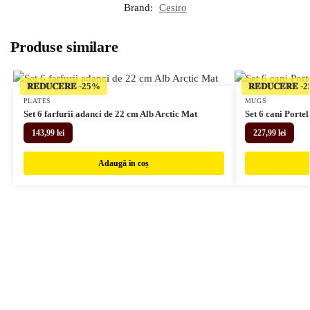
Brand:
Cesiro
Produse similare
𝐑𝐄𝐃𝐔𝐂𝐄𝐑𝐄
𝐑𝐄𝐃𝐔𝐂𝐄𝐑𝐄
PLATES
MUGS
Set 6 farfurii adanci de 22 cm Alb Arctic Mat
Set 6 cani Porte
143,99
lei
227,99
lei
Adaugă în coș