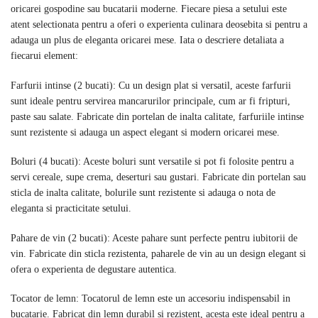
oricarei gospodine sau bucatarii moderne. Fiecare piesa a setului este
atent selectionata pentru a oferi o experienta culinara deosebita si pentru a
adauga un plus de eleganta oricarei mese. Iata o descriere detaliata a
fiecarui element:
Farfurii intinse (2 bucati): Cu un design plat si versatil, aceste farfurii
sunt ideale pentru servirea mancarurilor principale, cum ar fi fripturi,
paste sau salate. Fabricate din portelan de inalta calitate, farfuriile intinse
sunt rezistente si adauga un aspect elegant si modern oricarei mese.
Boluri (4 bucati): Aceste boluri sunt versatile si pot fi folosite pentru a
servi cereale, supe crema, deserturi sau gustari. Fabricate din portelan sau
sticla de inalta calitate, bolurile sunt rezistente si adauga o nota de
eleganta si practicitate setului.
Pahare de vin (2 bucati): Aceste pahare sunt perfecte pentru iubitorii de
vin. Fabricate din sticla rezistenta, paharele de vin au un design elegant si
ofera o experienta de degustare autentica.
Tocator de lemn: Tocatorul de lemn este un accesoriu indispensabil in
bucatarie. Fabricat din lemn durabil si rezistent, acesta este ideal pentru a