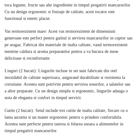
toca legume, fructe sau alte ingrediente in timpul pregatirii mancarurilor.
Cu un design ergonomic si finisaje de calitate, acest tocator este
functional si estetic placut.
Vas termorezistent mare: Acest vas termorezistent de dimensiuni
generoase este perfect pentru gatitul si servirea mancarurilor in cuptor sau
pe aragaz. Fabricat din materiale de inalta calitate, vasul termorezistent
mentine caldura si aroma preparatelor pentru a va bucura de mese
delicioase si reconfortante.
Linguri (2 bucati): Lingurile incluse in set sunt fabricate din otel
inoxidabil de calitate superioara, asigurand durabilitate si rezistenta la
coroziune. Acestea sunt potrivite pentru servirea sosurilor, a salatelor sau
a altor preparate. Cu un design simplu si ergonomic, lingurile adauga o
nota de eleganta si confort in timpul servirii.
Cutite (2 bucati): Setul include trei cutite de inalta calitate, fiecare cu o
lama ascutita si un maner ergonomic pentru o prindere confortabila.
Acestea sunt perfecte pentru taierea si felarea usoara a alimentelor in
timpul pregatirii mancarurilor.