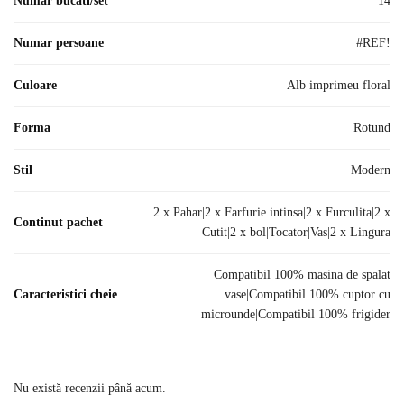
Numar bucati/set
14
Numar persoane
#REF!
Culoare
Alb imprimeu floral
Forma
Rotund
Stil
Modern
2 x Pahar|2 x Farfurie intinsa|2 x Furculita|2 x
Continut pachet
Cutit|2 x bol|Tocator|Vas|2 x Lingura
Compatibil 100% masina de spalat
Caracteristici cheie
vase|Compatibil 100% cuptor cu
microunde|Compatibil 100% frigider
Nu există recenzii până acum.