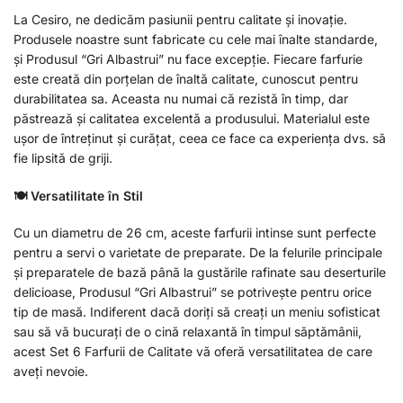
La Cesiro, ne dedicăm pasiunii pentru calitate și inovație.
Produsele noastre sunt fabricate cu cele mai înalte standarde,
și Produsul “Gri Albastrui” nu face excepție. Fiecare farfurie
este creată din porțelan de înaltă calitate, cunoscut pentru
durabilitatea sa. Aceasta nu numai că rezistă în timp, dar
păstrează și calitatea excelentă a produsului. Materialul este
ușor de întreținut și curățat, ceea ce face ca experiența dvs. să
fie lipsită de griji.
🍽️ Versatilitate în Stil
Cu un diametru de 26 cm, aceste farfurii intinse sunt perfecte
pentru a servi o varietate de preparate. De la felurile principale
și preparatele de bază până la gustările rafinate sau deserturile
delicioase, Produsul “Gri Albastrui” se potrivește pentru orice
tip de masă. Indiferent dacă doriți să creați un meniu sofisticat
sau să vă bucurați de o cină relaxantă în timpul săptămânii,
acest Set 6 Farfurii de Calitate vă oferă versatilitatea de care
aveți nevoie.