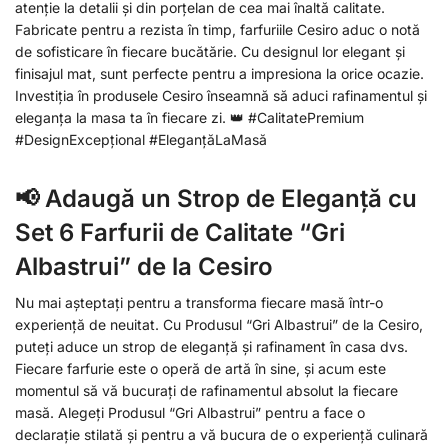
atenție la detalii și din porțelan de cea mai înaltă calitate.
Fabricate pentru a rezista în timp, farfuriile Cesiro aduc o notă
de sofisticare în fiecare bucătărie. Cu designul lor elegant și
finisajul mat, sunt perfecte pentru a impresiona la orice ocazie.
Investiția în produsele Cesiro înseamnă să aduci rafinamentul și
eleganța la masa ta în fiecare zi. 👑 #CalitatePremium
#DesignExcepțional #EleganțăLaMasă
📢 Adaugă un Strop de Eleganță cu
Set 6 Farfurii de Calitate “Gri
Albastrui” de la Cesiro
Nu mai așteptați pentru a transforma fiecare masă într-o
experiență de neuitat. Cu Produsul “Gri Albastrui” de la Cesiro,
puteți aduce un strop de eleganță și rafinament în casa dvs.
Fiecare farfurie este o operă de artă în sine, și acum este
momentul să vă bucurați de rafinamentul absolut la fiecare
masă. Alegeți Produsul “Gri Albastrui” pentru a face o
declarație stilată și pentru a vă bucura de o experiență culinară