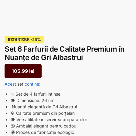
𝐑𝐄𝐃𝐔𝐂𝐄𝐑𝐄
Set 6 Farfurii de Calitate Premium în
Nuanțe de Gri Albastrui
105,99
lei
Acest
set
contine:
✨ Set de 4 farfurii intinse
🍽️ Dimensiune: 26 cm
Nuanță elegantă de Gri Albastrui
💎 Calitate premium din porțelan
🍽️ Versatilitate în servirea preparatelor
🎁 Ambalaj elegant pentru cadou
🌍 Proces de fabricație ecologic