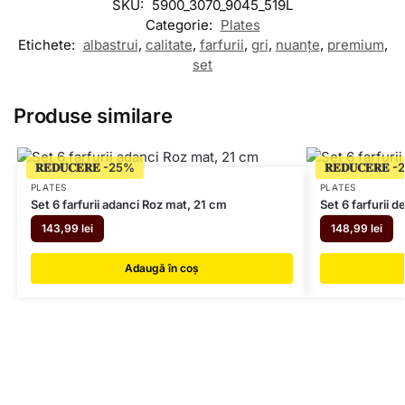
SKU:
5900_3070_9045_519L
Categorie:
Plates
Etichete:
albastrui
,
calitate
,
farfurii
,
gri
,
nuanțe
,
premium
,
set
Produse similare
𝐑𝐄𝐃𝐔𝐂𝐄𝐑𝐄
𝐑𝐄𝐃𝐔𝐂𝐄𝐑𝐄
PLATES
PLATES
Set 6 farfurii adanci Roz mat, 21 cm
Set 6 farfurii 
143,99
lei
148,99
lei
Adaugă în coș