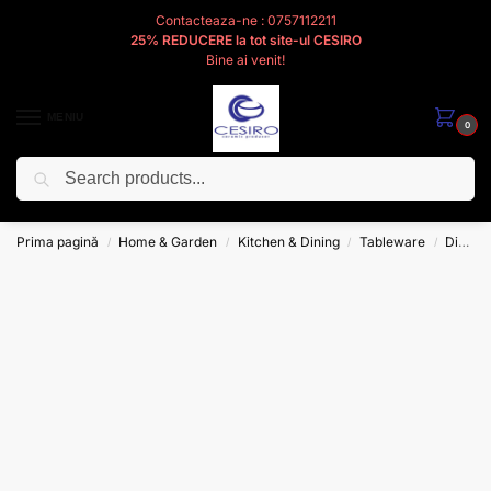
Contacteaza-ne : 0757112211
25% REDUCERE la tot site-ul CESIRO
Bine ai venit!
MENIU
0
Caută
Cesiro
Pentru
Voi
Prima pagină
Home & Garden
Kitchen & Dining
Tableware
Dinnerware
/
/
/
/