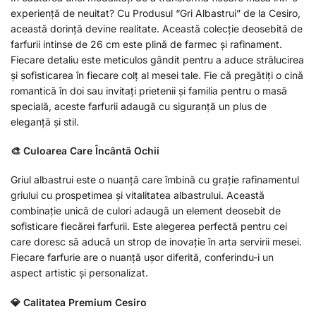
experiență de neuitat? Cu Produsul “Gri Albastrui” de la Cesiro,
această dorință devine realitate. Această colecție deosebită de
farfurii intinse de 26 cm este plină de farmec și rafinament.
Fiecare detaliu este meticulos gândit pentru a aduce strălucirea
și sofisticarea în fiecare colț al mesei tale. Fie că pregătiți o cină
romantică în doi sau invitați prietenii și familia pentru o masă
specială, aceste farfurii adaugă cu siguranță un plus de
eleganță și stil.
🎨 Culoarea Care Încântă Ochii
Griul albastrui este o nuanță care îmbină cu grație rafinamentul
griului cu prospetimea și vitalitatea albastrului. Această
combinație unică de culori adaugă un element deosebit de
sofisticare fiecărei farfurii. Este alegerea perfectă pentru cei
care doresc să aducă un strop de inovație în arta servirii mesei.
Fiecare farfurie are o nuanță ușor diferită, conferindu-i un
aspect artistic și personalizat.
💎 Calitatea Premium Cesiro