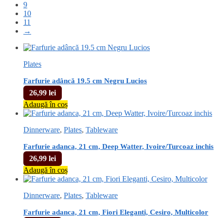
9
10
11
→
Plates
Farfurie adâncă 19.5 cm Negru Lucios
26,99
lei
Adaugă în coș
Dinnerware
,
Plates
,
Tableware
Farfurie adanca, 21 cm, Deep Watter, Ivoire/Turcoaz inchis
26,99
lei
Adaugă în coș
Dinnerware
,
Plates
,
Tableware
Farfurie adanca, 21 cm, Fiori Eleganti, Cesiro, Multicolor