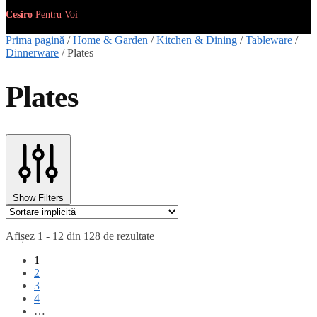
Cesiro
Pentru
Voi
Prima pagină
/
Home & Garden
/
Kitchen & Dining
/
Tableware
/
Dinnerware
/
Plates
Plates
Show Filters
Afișez 1 - 12 din 128 de rezultate
1
2
3
4
…