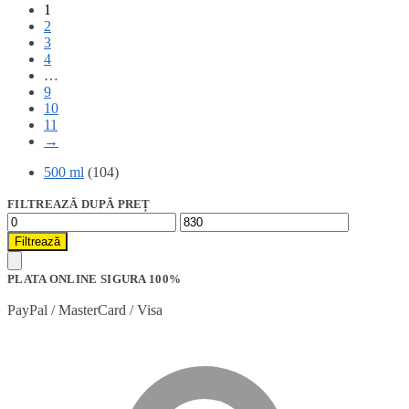
1
2
3
4
…
9
10
11
→
500 ml
(104)
FILTREAZĂ DUPĂ PREȚ
Preț
Preț
minim
maxim
Filtrează
PLATA ONLINE SIGURA 100%
PayPal / MasterCard / Visa