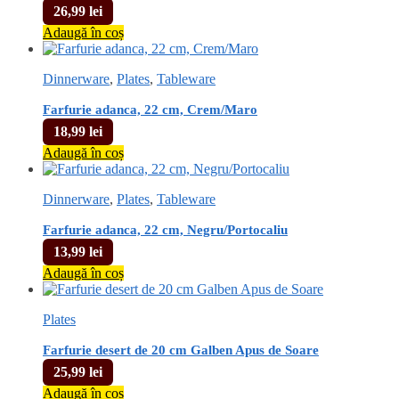
26,99
lei
Adaugă în coș
Dinnerware
,
Plates
,
Tableware
Farfurie adanca, 22 cm, Crem/Maro
18,99
lei
Adaugă în coș
Dinnerware
,
Plates
,
Tableware
Farfurie adanca, 22 cm, Negru/Portocaliu
13,99
lei
Adaugă în coș
Plates
Farfurie desert de 20 cm Galben Apus de Soare
25,99
lei
Adaugă în coș