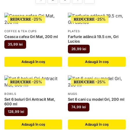
𝐑𝐄𝐃𝐔𝐂𝐄𝐑𝐄
𝐑𝐄𝐃𝐔𝐂𝐄𝐑𝐄
COFFEE & TEA CUPS
PLATES
Ceasca cafea Gri Mat, 200 ml
Farfurie adâncă 19.5 cm, Gri
Lucios
35,99
lei
26,99
lei
Adaugă în coș
Adaugă în coș
𝐑𝐄𝐃𝐔𝐂𝐄𝐑𝐄
𝐑𝐄𝐃𝐔𝐂𝐄𝐑𝐄
BOWLS
MUGS
Set 6 boluri Gri Antracit Mat,
Set 6 cani cu model Gri, 200 ml
600 ml
74,99
lei
128,99
lei
Adaugă în coș
Adaugă în coș