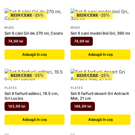
𝐑𝐄𝐃𝐔𝐂𝐄𝐑𝐄
𝐑𝐄𝐃𝐔𝐂𝐄𝐑𝐄
MUGS
MUGS
Set 6 căni Gri de 270 ml, Cesiro
Set 6 cani model linii Gri, 390 ml
74,99
lei
74,99
lei
Adaugă în coș
Adaugă în coș
𝐑𝐄𝐃𝐔𝐂𝐄𝐑𝐄
𝐑𝐄𝐃𝐔𝐂𝐄𝐑𝐄
PLATES
PLATES
Set 6 farfurii adânci, 19.5 cm,
Set 6 farfurii desert Gri Antracit
Gri Lucios
Mat, 21 cm
143,99
lei
148,99
lei
Adaugă în coș
Adaugă în coș