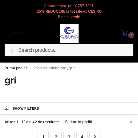
Contacteaza-ne : 0757112211
25% REDUCERE la tot site-ul CESIRO
Bine ai venit!
MENIU
0
Caută
Cesiro
Pentru
Voi
Prima pagină
Produse etichetate „gri”
/
gri
SHOW FILTERS
Afișez 1 - 12 din 42 de rezultate
1
2
3
4