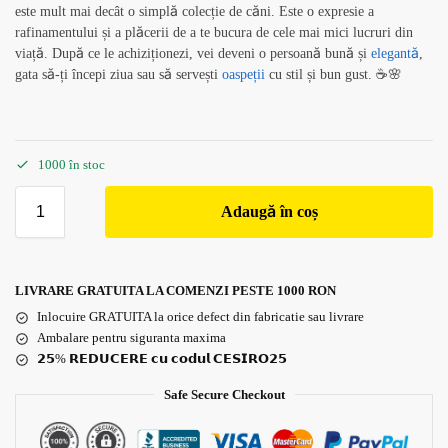
este mult mai decât o simplă colecție de căni. Este o expresie a
rafinamentului și a plăcerii de a te bucura de cele mai mici lucruri din
viață. După ce le achiziționezi, vei deveni o persoană bună și
elegantă
,
gata să-ți începi ziua sau să servești
oaspeții
cu stil și bun gust. ☕🌸
1000 în stoc
Adaugă în coș
LIVRARE GRATUITA LA COMENZI PESTE 1000 RON
Inlocuire GRATUITA la orice defect din fabricatie sau livrare
Ambalare pentru siguranta maxima
𝟮𝟱% 𝗥𝗘𝗗𝗨𝗖𝗘𝗥𝗘 𝗰𝘂 𝗰𝗼𝗱𝘂𝗹 𝗖𝗘𝗦𝗜𝗥𝗢𝟮𝟱
Safe Secure Checkout