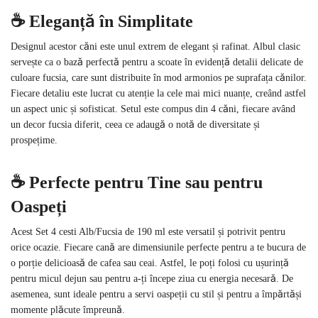
☕️ Eleganță în Simplitate
Designul acestor căni este unul extrem de elegant și rafinat. Albul clasic
servește ca o bază perfectă pentru a scoate în evidență detalii delicate de
culoare fucsia, care sunt distribuite în mod armonios pe suprafața cănilor.
Fiecare detaliu este lucrat cu atenție la cele mai mici nuanțe, creând astfel
un aspect unic și sofisticat. Setul este compus din 4 căni, fiecare având
un decor fucsia diferit, ceea ce adaugă o notă de diversitate și
prospețime.
☕️ Perfecte pentru Tine sau pentru
Oaspeți
Acest Set 4 cesti Alb/Fucsia de 190 ml este versatil și potrivit pentru
orice ocazie. Fiecare cană are dimensiunile perfecte pentru a te bucura de
o porție delicioasă de cafea sau ceai. Astfel, le poți folosi cu ușurință
pentru micul dejun sau pentru a-ți începe ziua cu energia necesară. De
asemenea, sunt ideale pentru a servi oaspeții cu stil și pentru a împărtăși
momente plăcute împreună.