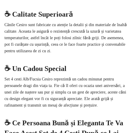
☕️ Calitate Superioară
Cânile Cesiro sunt fabricate cu atenție la detalii și din materiale de înaltă
calitate. Aceasta le asigură o rezistență crescută la uzură și varietatea
temperaturilor, astfel încât le poți folosi zilnic fără griji. De asemenea,
pot fi curățate cu ușurință, ceea ce le face foarte practice și convenabile
pentru utilizarea de zi cu zi.
☕️ Un Cadou Special
Set 4 cesti Alb/Fucsia Cesiro reprezintă un cadou minunat pentru
persoanele dragi din viața ta. Fie că îl oferi cu ocazia unei aniversări, a
unei zile de naștere sau pur și simplu ca un gest de apreciere, aceste căni
cu design elegant vor fi cu siguranță apreciate. Ele arată grijă și
rafinament și transmit un mesaj de afecțiune și prețuire.
☕️ Ce Persoana Bună și Eleganta Te Va