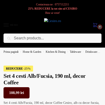
Contacteaza-ne : 0757112211
25% REDUCERE la tot site-ul CESIRO
Bine ai venit!
MENIU
0
Caută
Cesiro
Pentru
Voi
Prima pagină
Home & Garden
Kitchen & Dining
Tableware
Drinkware
Co
/
/
/
/
𝐑𝐄𝐃𝐔𝐂𝐄𝐑𝐄
Set 4 cesti Alb/Fucsia, 190 ml, decor
Coffee
108,99
lei
Set 4 cesti Alb/Fucsia, 190 ml, decor Coffee Cesiro, alb cu decor fucsia,