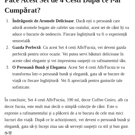
Face Acest Set de 4 Cesti După ce l-ai
Cumpărat?
Îndrăgostit de Aromele Delicioase
: Dacă ești o persoană care
adoră aromele bogate ale cafelei sau ceaiului, acest set de căni îți va
aduce o bucurie de nedescris. Fiecare înghițitură va fi o experiență
senzorială.
Gazda Perfectă
: Cu acest Set 4 cesti Alb/Fucsia, vei deveni gazda
perfectă pentru orice ocazie. Vei putea servi băuturi delicioase în
aceste căni elegante și vei impresiona oaspeții cu rafinamentul tău.
O Persoană Bună și Eleganta
: Acest Set 4 cesti Alb/Fucsia te va
transforma într-o persoană bună și elegantă, gata să se bucure de
viață cu fiecare înghițitură. Vei fi apreciată pentru gusturile tale
sofisticate.
În concluzie, Set 4 cesti Alb/Fucsia, 190 ml, decor Coffee Cesiro, alb cu
decor fucsia, este mult mai decât o simplă colecție de căni. Este o
expresie a rafinamentului și a plăcerii de a te bucura de cele mai mici
lucruri din viață. După ce le achiziționezi, vei deveni o persoană bună și
elegantă, gata să-ți începi ziua sau să servești oaspeții cu stil și bun gust.
☕🌸