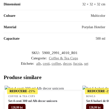
Dimensiuni
32 × 32 × 32 cm
Culoare
Multicolor
Material
Porțelan Hotelier
Capacitate
500 ml
SKU:
5900_2991_4010_R01
Categorie:
Coffee & Tea Cups
Etichete:
alb
,
cesti
,
coffee
,
decor
,
fucsia
,
set
Produse similare
𝐑𝐄𝐃𝐔𝐂𝐄𝐑𝐄
𝐑𝐄𝐃𝐔𝐂𝐄𝐑𝐄
COFFEE & TEA CUPS
BOWLS
Set 4 cesti 300 ml Alb decor unicorn
Set 6 boluri de 
128,99
lei
128,99
lei