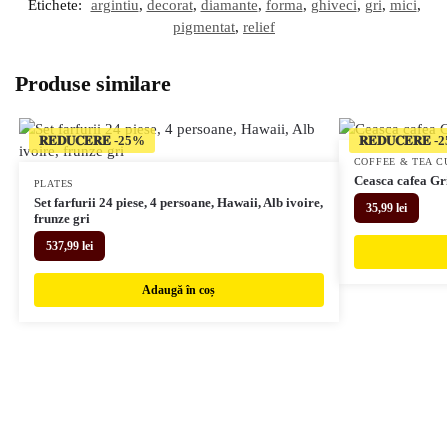
Etichete:
argintiu
,
decorat
,
diamante
,
forma
,
ghiveci
,
gri
,
mici
,
pigmentat
,
relief
Produse similare
𝐑𝐄𝐃𝐔𝐂𝐄𝐑𝐄
𝐑𝐄𝐃𝐔𝐂𝐄𝐑𝐄
COFFEE & TEA C
Ceasca cafea Gr
PLATES
Set farfurii 24 piese, 4 persoane, Hawaii, Alb ivoire,
35,99
lei
frunze gri
537,99
lei
Adaugă în coș