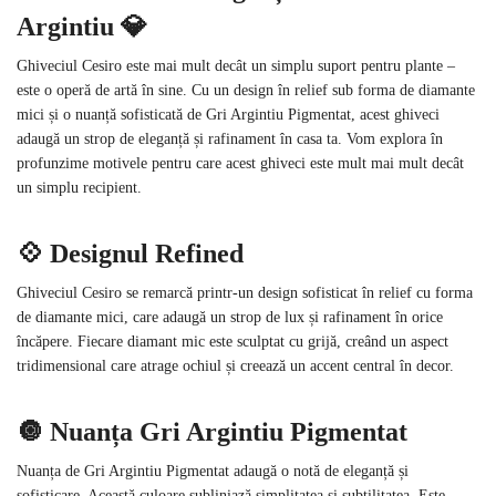
Argintiu 💎
Ghiveciul Cesiro este mai mult decât un simplu suport pentru plante –
este o operă de artă în sine. Cu un design în relief sub forma de diamante
mici și o nuanță sofisticată de Gri Argintiu Pigmentat, acest ghiveci
adaugă un strop de eleganță și rafinament în casa ta. Vom explora în
profunzime motivele pentru care acest ghiveci este mult mai mult decât
un simplu recipient.
💠 Designul Refined
Ghiveciul Cesiro se remarcă printr-un design sofisticat în relief cu forma
de diamante mici, care adaugă un strop de lux și rafinament în orice
încăpere. Fiecare diamant mic este sculptat cu grijă, creând un aspect
tridimensional care atrage ochiul și creează un accent central în decor.
🔘 Nuanța Gri Argintiu Pigmentat
Nuanța de Gri Argintiu Pigmentat adaugă o notă de eleganță și
sofisticare. Această culoare subliniază simplitatea și subtilitatea. Este