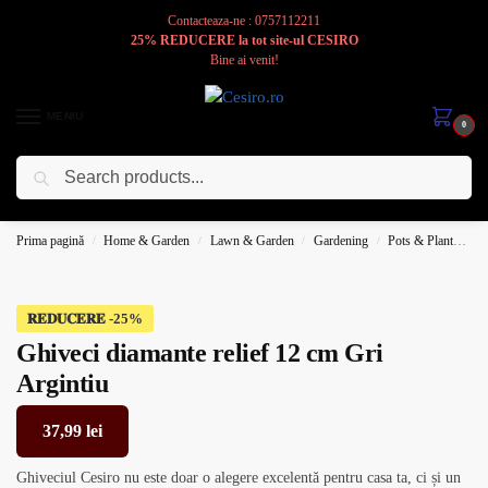
Contacteaza-ne : 0757112211
25% REDUCERE la tot site-ul CESIRO
Bine ai venit!
MENIU
0
Caută
Cesiro
Pentru
Voi
Prima pagină
Home & Garden
Lawn & Garden
Gardening
Pots & Planters
/
/
/
/
𝐑𝐄𝐃𝐔𝐂𝐄𝐑𝐄
Ghiveci diamante relief 12 cm Gri
Argintiu
37,99
lei
Ghiveciul Cesiro nu este doar o alegere excelentă pentru casa ta, ci și un