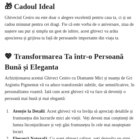
🎁 Cadoul Ideal
Ghiveciul Cesiro nu este doar o alegere excelentă pentru casa ta, ci și un
cadou minunat pentru cei dragi. Fie că este vorba de o aniversare, ziua de
naștere sau pur și simplu un gest de iubire, acest ghiveci va arăta
aprecierea și grijirea ta față de persoanele importante din viața ta.
💖 Transformarea Ta într-o Persoană
Bună și Eleganta
Achiziționarea acestui Ghiveci Cesiro cu Diamante Mici și nuanța de Gri
Argintiu Pigmentat vă va aduce transformări subtile, dar semnificative, în
personalitatea voastră. Iată cum acest ghiveci vă va face să deveniți o
persoană mai bună și mai elegantă:
Atenție la Detalii
: Acest ghiveci vă va învăța să apreciați detaliile și
frumusețea din lucrurile mici ale vieții. Veți deveni mai conștienți de
lumea înconjurătoare și veți găsi frumusețea în cele mai neașteptate
locuri.
Eleganță Naturală
: Cu acest ghiveci rafinat, veți dezvolta un simț