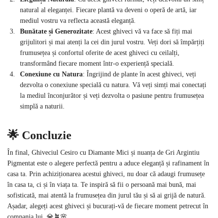
natural al eleganței. Fiecare plantă va deveni o operă de artă, iar
mediul vostru va reflecta această eleganță.
Bunătate și Generozitate
: Acest ghiveci vă va face să fiți mai
grijulitori și mai atenți la cei din jurul vostru. Veți dori să împărțiți
frumusețea și confortul oferite de acest ghiveci cu ceilalți,
transformând fiecare moment într-o experiență specială.
Conexiune cu Natura
: Îngrijind de plante în acest ghiveci, veți
dezvolta o conexiune specială cu natura. Vă veți simți mai conectați
la mediul înconjurător și veți dezvolta o pasiune pentru frumusețea
simplă a naturii.
🌟 Concluzie
În final, Ghiveciul Cesiro cu Diamante Mici și nuanța de Gri Argintiu
Pigmentat este o alegere perfectă pentru a aduce eleganță și rafinament în
casa ta. Prin achiziționarea acestui ghiveci, nu doar că adaugi frumusețe
în casa ta, ci și în viața ta. Te inspiră să fii o persoană mai bună, mai
sofisticată, mai atentă la frumusețea din jurul tău și să ai grijă de natură.
Așadar, alegeți acest ghiveci și bucurați-vă de fiecare moment petrecut în
compania lui. 💎🪴🌸