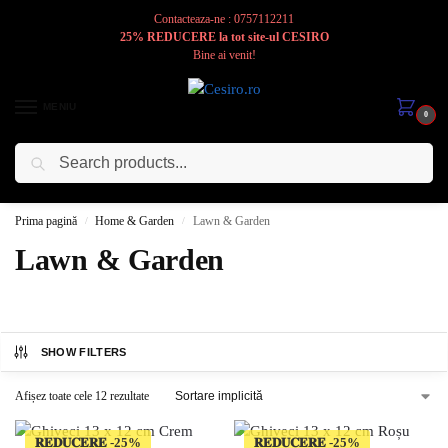
Contacteaza-ne : 0757112211
25% REDUCERE la tot site-ul CESIRO
Bine ai venit!
MENIU
0
Caută
Cesiro
Pentru
Voi
Prima pagină
Home & Garden
Lawn & Garden
/
/
Lawn & Garden
SHOW FILTERS
Afișez toate cele 12 rezultate
𝐑𝐄𝐃𝐔𝐂𝐄𝐑𝐄
𝐑𝐄𝐃𝐔𝐂𝐄𝐑𝐄