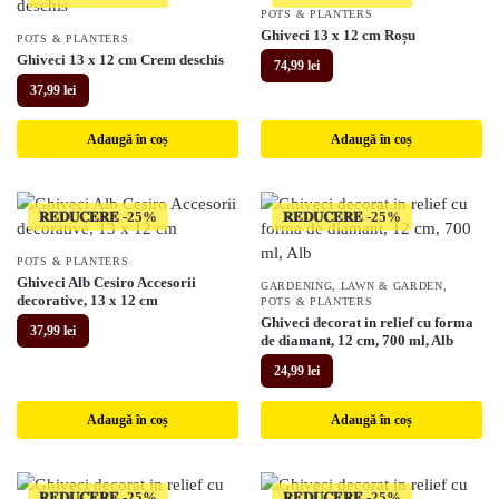
POTS & PLANTERS
Ghiveci 13 x 12 cm Roșu
POTS & PLANTERS
Ghiveci 13 x 12 cm Crem deschis
74,99
lei
37,99
lei
Adaugă în coș
Adaugă în coș
𝐑𝐄𝐃𝐔𝐂𝐄𝐑𝐄
𝐑𝐄𝐃𝐔𝐂𝐄𝐑𝐄
POTS & PLANTERS
Ghiveci Alb Cesiro Accesorii
GARDENING
,
LAWN & GARDEN
,
decorative, 13 x 12 cm
POTS & PLANTERS
Ghiveci decorat in relief cu forma
37,99
lei
de diamant, 12 cm, 700 ml, Alb
24,99
lei
Adaugă în coș
Adaugă în coș
𝐑𝐄𝐃𝐔𝐂𝐄𝐑𝐄
𝐑𝐄𝐃𝐔𝐂𝐄𝐑𝐄