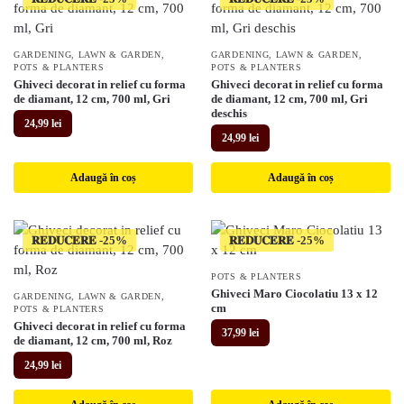
GARDENING
,
LAWN & GARDEN
,
GARDENING
,
LAWN & GARDEN
,
POTS & PLANTERS
POTS & PLANTERS
Ghiveci decorat in relief cu forma
Ghiveci decorat in relief cu forma
de diamant, 12 cm, 700 ml, Gri
de diamant, 12 cm, 700 ml, Gri
deschis
24,99
lei
24,99
lei
Adaugă în coș
Adaugă în coș
𝐑𝐄𝐃𝐔𝐂𝐄𝐑𝐄
𝐑𝐄𝐃𝐔𝐂𝐄𝐑𝐄
POTS & PLANTERS
Ghiveci Maro Ciocolatiu 13 x 12
GARDENING
,
LAWN & GARDEN
,
cm
POTS & PLANTERS
Ghiveci decorat in relief cu forma
37,99
lei
de diamant, 12 cm, 700 ml, Roz
24,99
lei