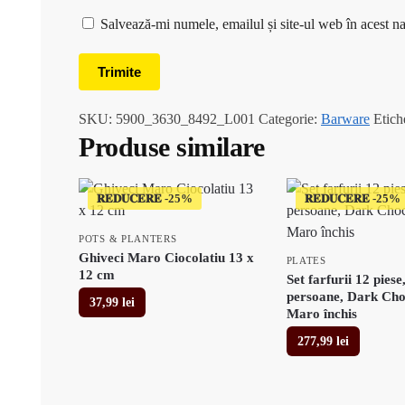
Salvează-mi numele, emailul și site-ul web în acest n
SKU:
5900_3630_8492_L001
Categorie:
Barware
Etich
Produse similare
𝐑𝐄𝐃𝐔𝐂𝐄𝐑𝐄
𝐑𝐄𝐃𝐔𝐂𝐄𝐑𝐄
POTS & PLANTERS
Ghiveci Maro Ciocolatiu 13 x
PLATES
12 cm
Set farfurii 12 piese
persoane, Dark Cho
37,99
lei
Maro închis
277,99
lei