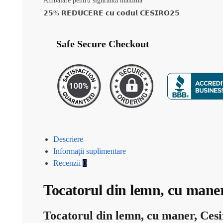
Ambalare pentru siguranta maxima
𝟮𝟱% 𝗥𝗘𝗗𝗨𝗖𝗘𝗥𝗘 𝗰𝘂 𝗰𝗼𝗱𝘂𝗹 𝗖𝗘𝗦𝗜𝗥𝗢𝟮𝟱
Safe Secure Checkout
Descriere
Informații suplimentare
Recenzii
0
Tocatorul din lemn, cu man
Tocatorul din lemn, cu maner, Ce