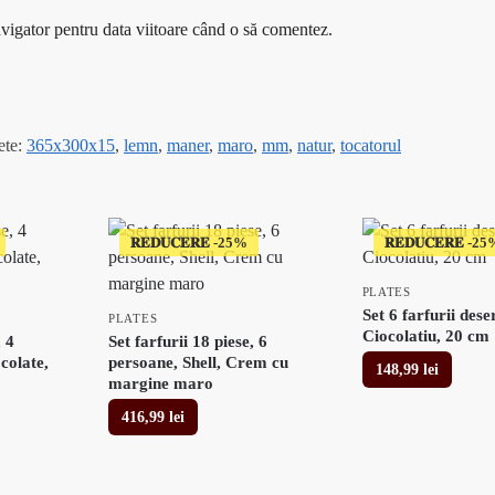
avigator pentru data viitoare când o să comentez.
ete:
365x300x15
,
lemn
,
maner
,
maro
,
mm
,
natur
,
tocatorul
𝐑𝐄𝐃𝐔𝐂𝐄𝐑𝐄
𝐑𝐄𝐃𝐔𝐂𝐄𝐑𝐄
PLATES
Set 6 farfurii des
PLATES
Ciocolatiu, 20 cm
, 4
Set farfurii 18 piese, 6
colate,
persoane, Shell, Crem cu
148,99
lei
margine maro
416,99
lei