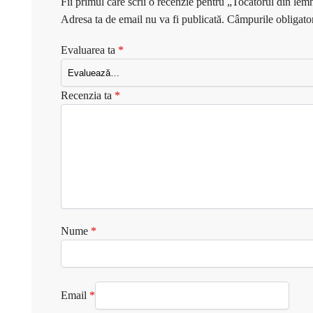
Fii primul care scrii o recenzie pentru „Tocatorul din 
Adresa ta de email nu va fi publicată.
Câmpurile obligato
Evaluarea ta
*
Recenzia ta
*
Nume
*
Email
*