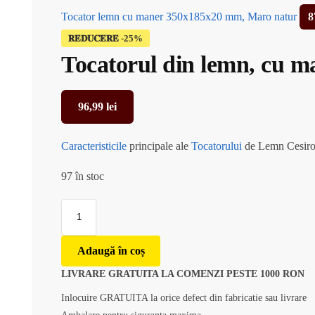
Tocator lemn cu maner 350x185x20 mm, Maro natur
8
𝐑𝐄𝐃𝐔𝐂𝐄𝐑𝐄
Tocatorul din lemn, cu 
96,99
lei
Caracteristicile
principale ale
Tocatorului
de Lemn Cesiro
97 în stoc
Adaugă în coș
LIVRARE GRATUITA LA COMENZI PESTE 1000 RON
Inlocuire GRATUITA la orice defect din fabricatie sau livrare