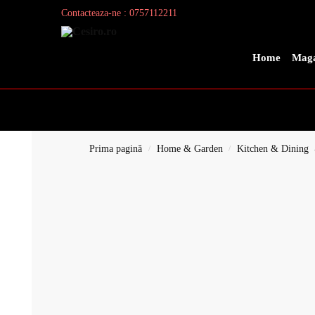
Contacteaza-ne : 0757112211
Search
Home
Maga
Prima pagină
Home & Garden
Kitchen & Dining
/
/