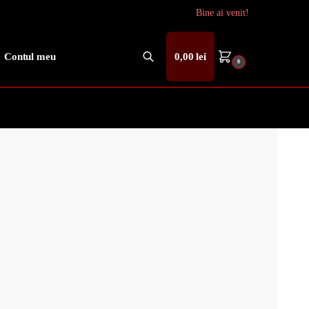
Bine ai venit!
Contul meu
0,00
lei
0
Caută