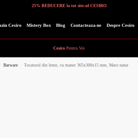
25% REDUCERE la tot site-ul CESIRO
zin Cesiro
Mistery Box
Blog
Contacteaza-ne
Despre Cesiro
Cesiro
Pentru
Voi
Barware
Tocatorul din lemn, cu maner 365x300x15 mm, Maro natur
/
/