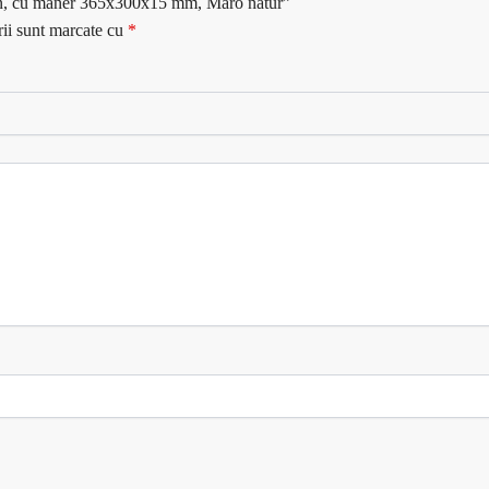
lemn, cu maner 365x300x15 mm, Maro natur”
rii sunt marcate cu
*