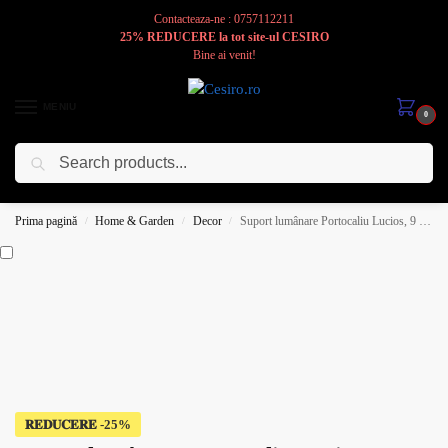
Contacteaza-ne : 0757112211
25% REDUCERE la tot site-ul CESIRO
Bine ai venit!
MENIU
0
Caută
Cesiro
Pentru
Voi
Prima pagină
Home & Garden
Decor
Suport lumânare Portocaliu Lucios, 9 cm
/
/
/
𝐑𝐄𝐃𝐔𝐂𝐄𝐑𝐄