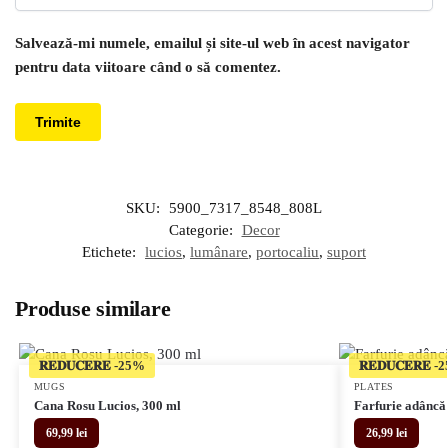
Salvează-mi numele, emailul și site-ul web în acest navigator
pentru data viitoare când o să comentez.
SKU:
5900_7317_8548_808L
Categorie:
Decor
Etichete:
lucios
,
lumânare
,
portocaliu
,
suport
Produse similare
𝐑𝐄𝐃𝐔𝐂𝐄𝐑𝐄
𝐑𝐄𝐃𝐔𝐂𝐄𝐑𝐄
MUGS
PLATES
Cana Rosu Lucios, 300 ml
Farfurie adâncă
69,99
lei
26,99
lei