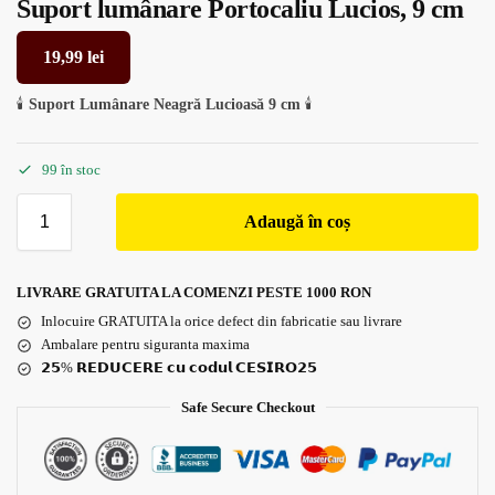
Suport lumânare Portocaliu Lucios, 9 cm
19,99
lei
🕯️
Suport Lumânare Neagră Lucioasă 9 cm
🕯️
99 în stoc
Adaugă în coș
LIVRARE GRATUITA LA COMENZI PESTE 1000 RON
Inlocuire GRATUITA la orice defect din fabricatie sau livrare
Ambalare pentru siguranta maxima
𝟮𝟱% 𝗥𝗘𝗗𝗨𝗖𝗘𝗥𝗘 𝗰𝘂 𝗰𝗼𝗱𝘂𝗹 𝗖𝗘𝗦𝗜𝗥𝗢𝟮𝟱
Safe Secure Checkout