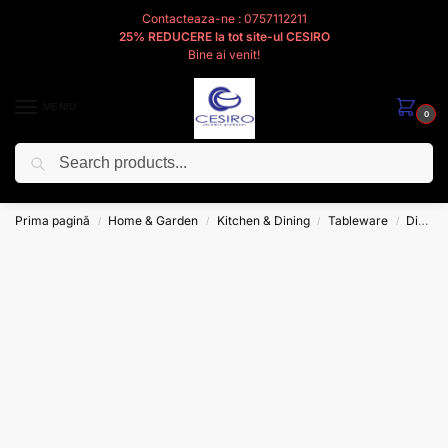
Contacteaza-ne : 0757112211
25% REDUCERE la tot site-ul CESIRO
Bine ai venit!
MENIU
0
Caută
Cesiro
Pentru
Voi
Prima pagină
Home & Garden
Kitchen & Dining
Tableware
Dinnerware
/
/
/
/