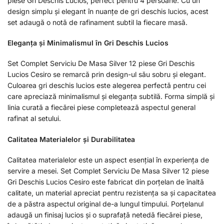
piese Gri Deschis Lucios, perfect pentru 4 persoane. Cu un
design simplu și elegant în nuanțe de gri deschis lucios, acest
set adaugă o notă de rafinament subtil la fiecare masă.
Eleganța și Minimalismul în Gri Deschis Lucios
Set Complet Serviciu De Masa Silver 12 piese Gri Deschis
Lucios Cesiro se remarcă prin design-ul său sobru și elegant.
Culoarea gri deschis lucios este alegerea perfectă pentru cei
care apreciază minimalismul și eleganța subtilă. Forma simplă și
linia curată a fiecărei piese completează aspectul general
rafinat al setului.
Calitatea Materialelor și Durabilitatea
Calitatea materialelor este un aspect esențial în experiența de
servire a mesei. Set Complet Serviciu De Masa Silver 12 piese
Gri Deschis Lucios Cesiro este fabricat din porțelan de înaltă
calitate, un material apreciat pentru rezistența sa și capacitatea
de a păstra aspectul original de-a lungul timpului. Porțelanul
adaugă un finisaj lucios și o suprafață netedă fiecărei piese,