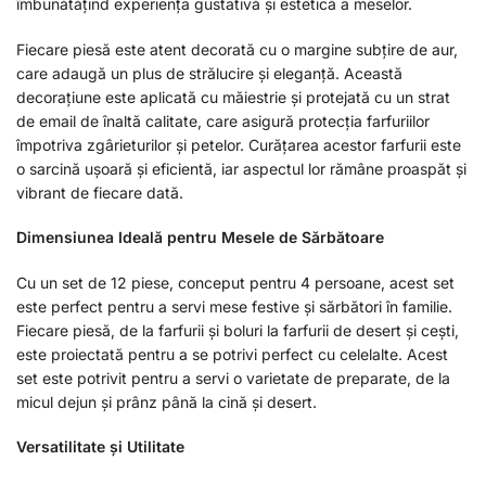
îmbunătățind experiența gustativă și estetică a meselor.
Fiecare piesă este atent decorată cu o margine subțire de aur,
care adaugă un plus de strălucire și eleganță. Această
decorațiune este aplicată cu măiestrie și protejată cu un strat
de email de înaltă calitate, care asigură protecția farfuriilor
împotriva zgârieturilor și petelor. Curățarea acestor farfurii este
o sarcină ușoară și eficientă, iar aspectul lor rămâne proaspăt și
vibrant de fiecare dată.
Dimensiunea Ideală pentru Mesele de Sărbătoare
Cu un set de 12 piese, conceput pentru 4 persoane, acest set
este perfect pentru a servi mese festive și sărbători în familie.
Fiecare piesă, de la farfurii și boluri la farfurii de desert și cești,
este proiectată pentru a se potrivi perfect cu celelalte. Acest
set este potrivit pentru a servi o varietate de preparate, de la
micul dejun și prânz până la cină și desert.
Versatilitate și Utilitate