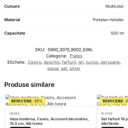
Culoare
Multicolor
Material
Porțelan Hotelier
Capacitate
500 ml
SKU:
5900_3070_9002_506L
Categorie:
Plates
Etichete:
Cesiro
,
deschis
,
farfurii
,
gri
,
lucios
,
persoane
,
piese
,
set
,
silver
Produse similare
𝐑𝐄𝐃𝐔𝐂𝐄𝐑𝐄
𝐑𝐄𝐃𝐔𝐂𝐄𝐑𝐄
VASES
PLATES
Vaza moderna, Cesiro, Accesorii decorative,
Set farfurii 18 
15.5 cm, Alb Ivoire
Alb/Verde