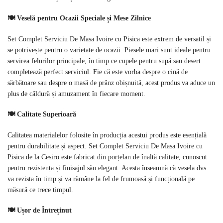
🍽️ Veselă pentru Ocazii Speciale și Mese Zilnice
Set Complet Serviciu De Masa Ivoire cu Pisica este extrem de versatil și
se potrivește pentru o varietate de ocazii. Piesele mari sunt ideale pentru
servirea felurilor principale, în timp ce cupele pentru supă sau desert
completează perfect serviciul. Fie că este vorba despre o cină de
sărbătoare sau despre o masă de prânz obișnuită, acest produs va aduce un
plus de căldură și amuzament în fiecare moment.
🍽️ Calitate Superioară
Calitatea materialelor folosite în producția acestui produs este esențială
pentru durabilitate și aspect. Set Complet Serviciu De Masa Ivoire cu
Pisica de la Cesiro este fabricat din porțelan de înaltă calitate, cunoscut
pentru rezistența și finisajul său elegant. Acesta înseamnă că vesela dvs.
va rezista în timp și va rămâne la fel de frumoasă și funcțională pe
măsură ce trece timpul.
🍽️ Ușor de Întreținut