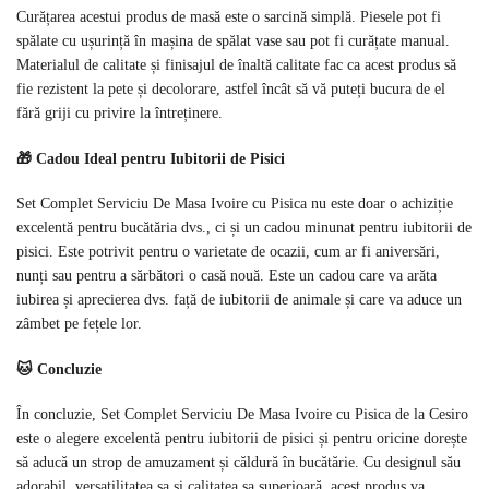
Curățarea acestui produs de masă este o sarcină simplă. Piesele pot fi
spălate cu ușurință în mașina de spălat vase sau pot fi curățate manual.
Materialul de calitate și finisajul de înaltă calitate fac ca acest produs să
fie rezistent la pete și decolorare, astfel încât să vă puteți bucura de el
fără griji cu privire la întreținere.
🎁 Cadou Ideal pentru Iubitorii de Pisici
Set Complet Serviciu De Masa Ivoire cu Pisica nu este doar o achiziție
excelentă pentru bucătăria dvs., ci și un cadou minunat pentru iubitorii de
pisici. Este potrivit pentru o varietate de ocazii, cum ar fi aniversări,
nunți sau pentru a sărbători o casă nouă. Este un cadou care va arăta
iubirea și aprecierea dvs. față de iubitorii de animale și care va aduce un
zâmbet pe fețele lor.
🐱 Concluzie
În concluzie, Set Complet Serviciu De Masa Ivoire cu Pisica de la Cesiro
este o alegere excelentă pentru iubitorii de pisici și pentru oricine dorește
să aducă un strop de amuzament și căldură în bucătărie. Cu designul său
adorabil, versatilitatea sa și calitatea sa superioară, acest produs va