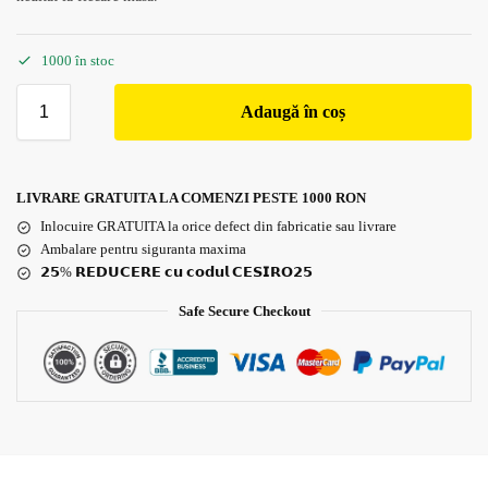
1000 în stoc
Adaugă în coș
LIVRARE GRATUITA LA COMENZI PESTE 1000 RON
Inlocuire GRATUITA la orice defect din fabricatie sau livrare
Ambalare pentru siguranta maxima
𝟮𝟱% 𝗥𝗘𝗗𝗨𝗖𝗘𝗥𝗘 𝗰𝘂 𝗰𝗼𝗱𝘂𝗹 𝗖𝗘𝗦𝗜𝗥𝗢𝟮𝟱
Safe Secure Checkout