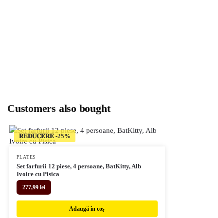
Customers also bought
𝐑𝐄𝐃𝐔𝐂𝐄𝐑𝐄
PLATES
Set farfurii 12 piese, 4 persoane, BatKitty, Alb
Ivoire cu Pisica
277,99
lei
Adaugă în coș