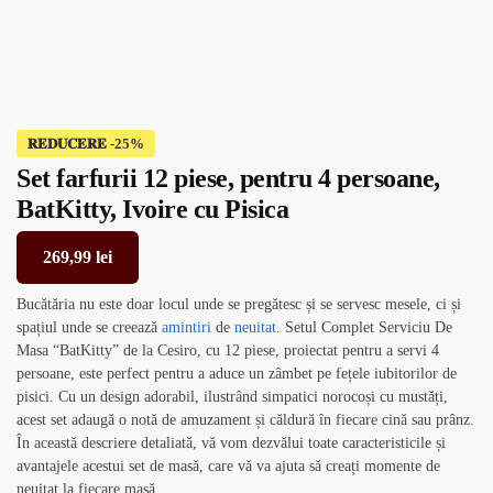
𝐑𝐄𝐃𝐔𝐂𝐄𝐑𝐄
Set farfurii 12 piese, pentru 4 persoane,
BatKitty, Ivoire cu Pisica
269,99
lei
Bucătăria nu este doar locul unde se pregătesc și se servesc mesele, ci și
spațiul unde se creează
amintiri
de
neuitat
. Setul Complet Serviciu De
Masa “BatKitty” de la Cesiro, cu 12 piese, proiectat pentru a servi 4
persoane, este perfect pentru a aduce un zâmbet pe fețele iubitorilor de
pisici. Cu un design adorabil, ilustrând simpatici norocoși cu mustăți,
acest set adaugă o notă de amuzament și căldură în fiecare cină sau prânz.
În această descriere detaliată, vă vom dezvălui toate caracteristicile și
avantajele acestui set de masă, care vă va ajuta să creați momente de
neuitat la fiecare masă.