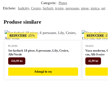
Categorie:
Plates
Etichete:
batkitty
,
Cesiro
,
farfurii
,
ivoire
,
persoane
,
piese
,
pisica
,
set
Produse similare
𝐑𝐄𝐃𝐔𝐂𝐄𝐑𝐄
𝐑𝐄𝐃𝐔𝐂𝐄𝐑𝐄
PLATES
VASES
Set farfurii 18 piese, 6 persoane, Lily, Cesiro,
Vaza moderna, Ce
Alb/Verde
cm, Alb Ivoire
416,99
lei
42,99
lei
Adaugă în coș