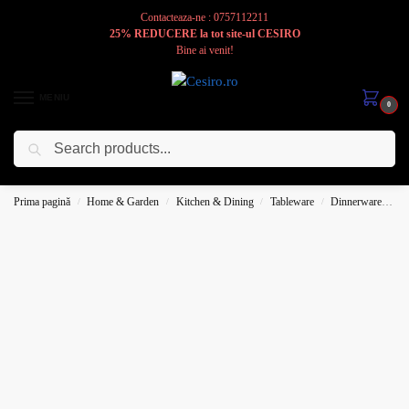
Contacteaza-ne : 0757112211
25% REDUCERE la tot site-ul CESIRO
Bine ai venit!
MENIU
0
Caută
Cesiro
Pentru
Voi
Prima pagină
Home & Garden
Kitchen & Dining
Tableware
Dinnerware
Pl
/
/
/
/