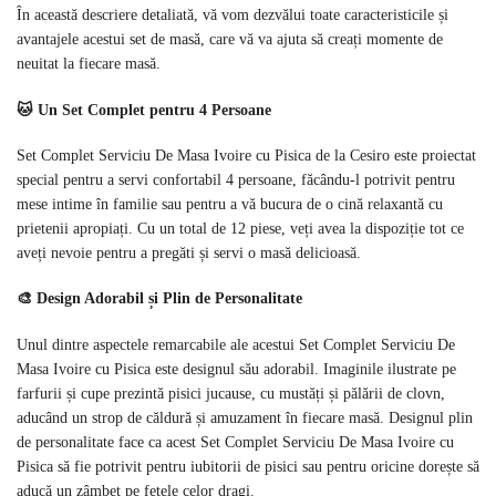
În această descriere detaliată, vă vom dezvălui toate caracteristicile și
avantajele acestui set de masă, care vă va ajuta să creați momente de
neuitat la fiecare masă.
🐱 Un Set Complet pentru 4 Persoane
Set Complet Serviciu De Masa Ivoire cu Pisica de la Cesiro este proiectat
special pentru a servi confortabil 4 persoane, făcându-l potrivit pentru
mese intime în familie sau pentru a vă bucura de o cină relaxantă cu
prietenii apropiați. Cu un total de 12 piese, veți avea la dispoziție tot ce
aveți nevoie pentru a pregăti și servi o masă delicioasă.
🎨 Design Adorabil și Plin de Personalitate
Unul dintre aspectele remarcabile ale acestui Set Complet Serviciu De
Masa Ivoire cu Pisica este designul său adorabil. Imaginile ilustrate pe
farfurii și cupe prezintă pisici jucause, cu mustăți și pălării de clovn,
aducând un strop de căldură și amuzament în fiecare masă. Designul plin
de personalitate face ca acest Set Complet Serviciu De Masa Ivoire cu
Pisica să fie potrivit pentru iubitorii de pisici sau pentru oricine dorește să
aducă un zâmbet pe fețele celor dragi.