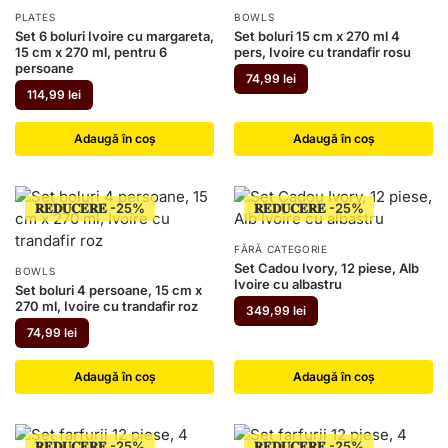
PLATES
BOWLS
Set 6 boluri Ivoire cu margareta,
Set boluri 15 cm x 270 ml 4
15 cm x 270 ml, pentru 6
pers, Ivoire cu trandafir rosu
persoane
74,99
lei
114,99
lei
Adaugă în coș
Adaugă în coș
𝐑𝐄𝐃𝐔𝐂𝐄𝐑𝐄
𝐑𝐄𝐃𝐔𝐂𝐄𝐑𝐄
FĂRĂ CATEGORIE
Set Cadou Ivory, 12 piese, Alb
BOWLS
Ivoire cu albastru
Set boluri 4 persoane, 15 cm x
270 ml, Ivoire cu trandafir roz
349,99
lei
74,99
lei
Adaugă în coș
Adaugă în coș
𝐑𝐄𝐃𝐔𝐂𝐄𝐑𝐄
𝐑𝐄𝐃𝐔𝐂𝐄𝐑𝐄