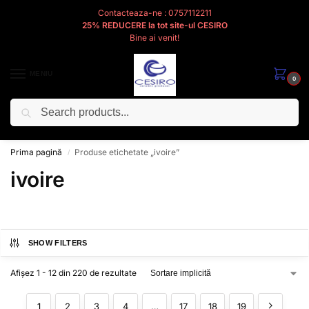
Contacteaza-ne : 0757112211
25% REDUCERE la tot site-ul CESIRO
Bine ai venit!
MENIU
0
Caută
Cesiro
Pentru
Voi
Prima pagină
Produse etichetate „ivoire”
/
ivoire
SHOW FILTERS
Afișez 1 - 12 din 220 de rezultate
1
2
3
4
…
17
18
19