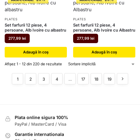
PLATES
PLATES
Set farfurii 12 piese, 4
Set farfurii 12 piese, 4
persoane, Alb Ivoire cu albastru
persoane, Alb Ivoire cu Albastru
277,99
lei
277,99
lei
Adaugă în coș
Adaugă în coș
Afișez 1 - 12 din 220 de rezultate
1
2
3
4
…
17
18
19
Plata online sigura 100%
PayPal / MasterCard / Visa
Garantie internationala