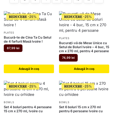
𝐑𝐄𝐃𝐔𝐂𝐄𝐑𝐄
𝐑𝐄𝐃𝐔𝐂𝐄𝐑𝐄
PLATES
Bucură-te de Cina Ta Cu Setul
PLATES
de 4 farfurii Masă Ivoire !
Bucurați-vă de Mese Unice cu
Setul de Boluri Ivoire – 4 buc, 15
87,99
lei
cm x 270 ml, pentru 4 persoane
74,99
lei
Adaugă în coș
Adaugă în coș
𝐑𝐄𝐃𝐔𝐂𝐄𝐑𝐄
𝐑𝐄𝐃𝐔𝐂𝐄𝐑𝐄
BOWLS
BOWLS
Set 4 boluri pentru 4 persoane
Set 6 boluri 15 cm x 270 ml
15 cm x 270 ml, Ivoire cu
pentru 6 persoane Ivoire cu