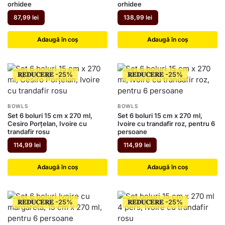
orhidee
orhidee
87,99
lei
138,99
lei
Adaugă în coș
Adaugă în coș
𝐑𝐄𝐃𝐔𝐂𝐄𝐑𝐄
𝐑𝐄𝐃𝐔𝐂𝐄𝐑𝐄
BOWLS
BOWLS
Set 6 boluri 15 cm x 270 ml,
Set 6 boluri 15 cm x 270 ml,
Cesiro Porțelan, Ivoire cu
Ivoire cu trandafir roz, pentru 6
trandafir rosu
persoane
114,99
lei
114,99
lei
Adaugă în coș
Adaugă în coș
𝐑𝐄𝐃𝐔𝐂𝐄𝐑𝐄
𝐑𝐄𝐃𝐔𝐂𝐄𝐑𝐄