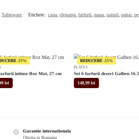
Tableware
Etichete:
cana
,
eleganța
,
farfurii
,
masa
,
natură
,
pahar
,
pe
𝐃𝐔𝐂𝐄𝐑𝐄
𝐑𝐄𝐃𝐔𝐂𝐄𝐑𝐄
S
PLATES
farfurii intinse Roz Mat, 27 cm
Set 6 farfurii desert Galben 16.
,99
lei
148,99
lei
Garantie internationala
Oferita in Romania