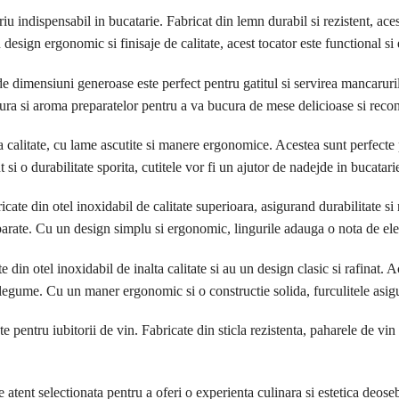
 indispensabil in bucatarie. Fabricat din lemn durabil si rezistent, aces
design ergonomic si finisaje de calitate, acest tocator este functional si e
e dimensiuni generoase este perfect pentru gatitul si servirea mancaruril
dura si aroma preparatelor pentru a va bucura de mese delicioase si recon
ta calitate, cu lame ascutite si manere ergonomice. Acestea sunt perfecte 
si o durabilitate sporita, cutitele vor fi un ajutor de nadejde in bucatari
ricate din otel inoxidabil de calitate superioara, asigurand durabilitate si
eparate. Cu un design simplu si ergonomic, lingurile adauga o nota de eleg
te din otel inoxidabil de inalta calitate si au un design clasic si rafinat.
 legume. Cu un maner ergonomic si o constructie solida, furculitele asigu
e pentru iubitorii de vin. Fabricate din sticla rezistenta, paharele de vi
atent selectionata pentru a oferi o experienta culinara si estetica deosebit