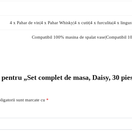
4 x Pahar de vin|4 x Pahar Whisky|4 x cutit|4 x furculita|4 x lingur
Compatibil 100% masina de spalat vase|Compatibil 1
e pentru „Set complet de masa, Daisy, 30 pie
ligatorii sunt marcate cu
*