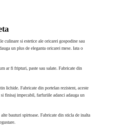
eta
le culinare si estetice ale oricarei gospodine sau
adauga un plus de eleganta oricarei mese. Iata o
m ar fi fripturi, paste sau salate. Fabricate din
tin lichide. Fabricate din portelan rezistent, aceste
si finisaj impecabil, farfuriile adanci adauga un
te bauturi spirtoase. Fabricate din sticla de inalta
egustare.