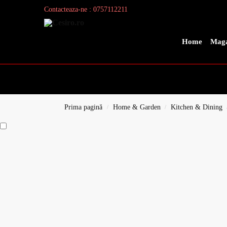
Contacteaza-ne : 0757112211
Search
Home
Maga
Prima pagină
Home & Garden
Kitchen & Dining
/
/