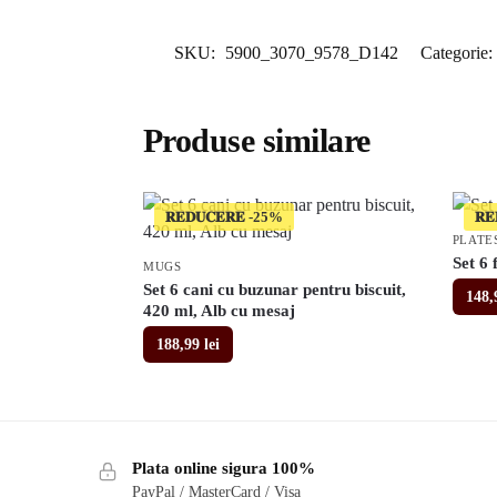
SKU:
5900_3070_9578_D142
Categorie:
Produse similare
𝐑𝐄𝐃𝐔𝐂𝐄𝐑𝐄
𝐑𝐄
PLATE
Set 6 
MUGS
Set 6 cani cu buzunar pentru biscuit,
148
420 ml, Alb cu mesaj
188,99
lei
Plata online sigura 100%
PayPal / MasterCard / Visa