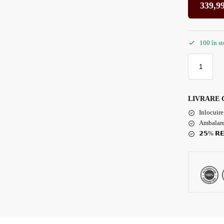
339,9
100 în s
LIVRARE 
Inlocuire
Ambalare
𝟮𝟱% 𝗥𝗘