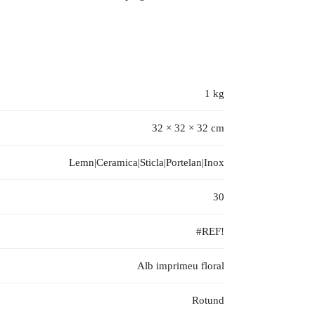
1 kg
32 × 32 × 32 cm
Lemn|Ceramica|Sticla|Portelan|Inox
30
#REF!
Alb imprimeu floral
Rotund