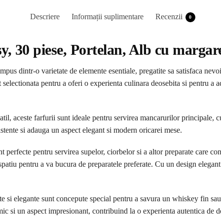
Descriere
Informații suplimentare
Recenzii
0
y, 30 piese, Portelan, Alb cu margar
mpus dintr-o varietate de elemente esentiale, pregatite sa satisfaca nevoi
t selectionata pentru a oferi o experienta culinara deosebita si pentru a 
atil, aceste farfurii sunt ideale pentru servirea mancarurilor principale, cu
rezistente si adauga un aspect elegant si modern oricarei mese.
nt perfecte pentru servirea supelor, ciorbelor si a altor preparate care con
spatiu pentru a va bucura de preparatele preferate. Cu un design elegant 
 si elegante sunt concepute special pentru a savura un whiskey fin sau al
ic si un aspect impresionant, contribuind la o experienta autentica de d