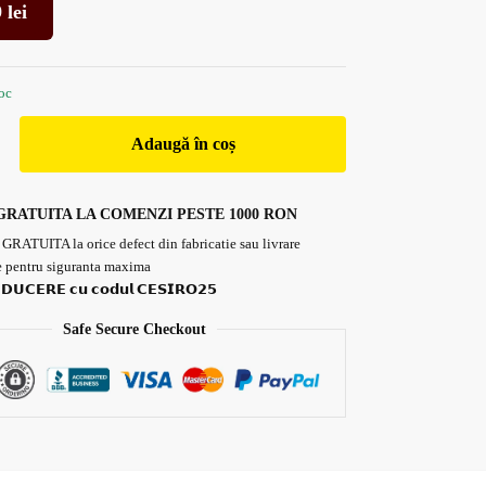
9
lei
toc
Adaugă în coș
GRATUITA LA COMENZI PESTE 1000 RON
 GRATUITA la orice defect din fabricatie sau livrare
 pentru siguranta maxima
𝗗𝗨𝗖𝗘𝗥𝗘 𝗰𝘂 𝗰𝗼𝗱𝘂𝗹 𝗖𝗘𝗦𝗜𝗥𝗢𝟮𝟱
Safe Secure Checkout