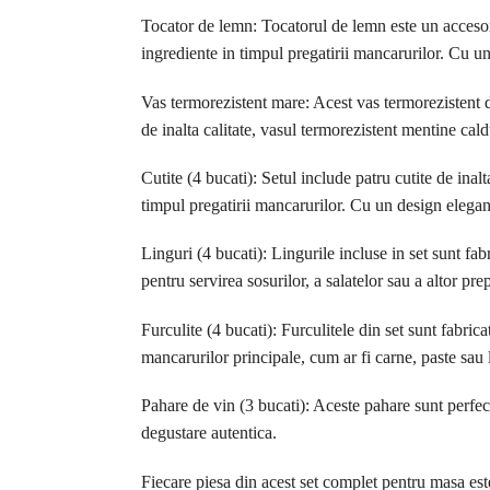
Tocator de lemn: Tocatorul de lemn este un accesoriu
ingrediente in timpul pregatirii mancarurilor. Cu un 
Vas termorezistent mare: Acest vas termorezistent d
de inalta calitate, vasul termorezistent mentine cal
Cutite (4 bucati): Setul include patru cutite de inal
timpul pregatirii mancarurilor. Cu un design elegant 
Linguri (4 bucati): Lingurile incluse in set sunt fab
pentru servirea sosurilor, a salatelor sau a altor pr
Furculite (4 bucati): Furculitele din set sunt fabrica
mancarurilor principale, cum ar fi carne, paste sau
Pahare de vin (3 bucati): Aceste pahare sunt perfect
degustare autentica.
Fiecare piesa din acest set complet pentru masa este 