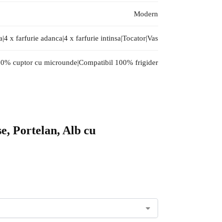
Modern
a|4 x farfurie adanca|4 x farfurie intinsa|Tocator|Vas
00% cuptor cu microunde|Compatibil 100% frigider
se, Portelan, Alb cu