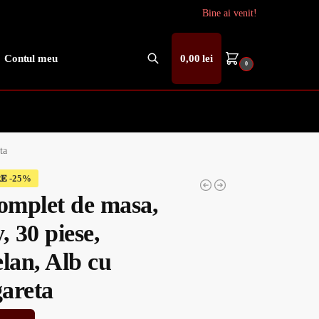
Bine ai venit!
Contul meu
0,00
lei
0
Caută
ta
𝐄
complet de masa,
, 30 piese,
lan, Alb cu
areta