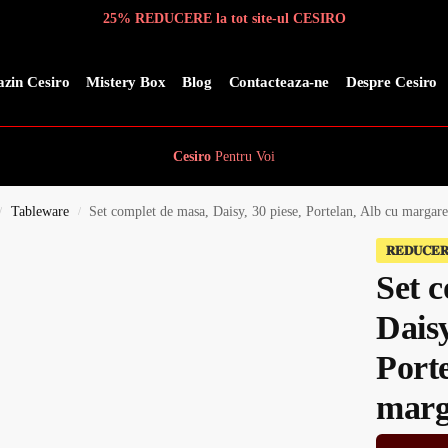
25% REDUCERE la tot site-ul CESIRO
zin Cesiro
Mistery Box
Blog
Contacteaza-ne
Despre Cesiro
Cesiro
Pentru
Voi
Tableware
Set complet de masa, Daisy, 30 piese, Portelan, Alb cu margare
/
/
𝐑𝐄𝐃𝐔𝐂𝐄
Set 
Daisy
Porte
marg