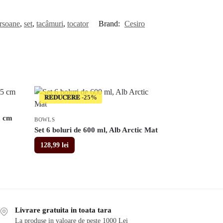
rsoane
,
set
,
tacâmuri
,
tocator
Brand:
Cesiro
𝐑𝐄𝐃𝐔𝐂𝐄𝐑𝐄
5 cm
BOWLS
Set 6 boluri de 600 ml, Alb Arctic Mat
128,99
lei
Livrare gratuita in toata tara
La produse in valoare de peste 1000 Lei