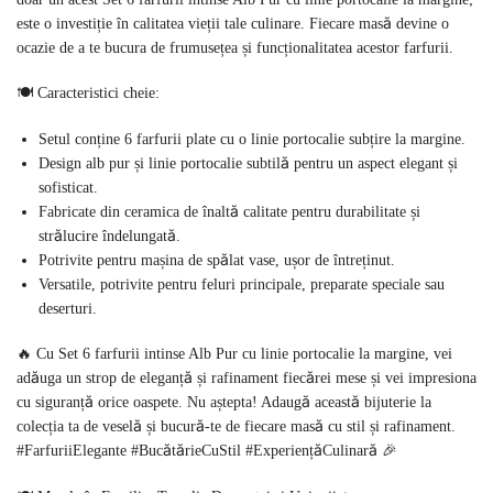
este o investiție în calitatea vieții tale culinare. Fiecare masă devine o
ocazie de a te bucura de frumusețea și funcționalitatea acestor farfurii.
🍽️ Caracteristici cheie:
Setul conține 6 farfurii plate cu o linie portocalie subțire la margine.
Design alb pur și linie portocalie subtilă pentru un aspect elegant și
sofisticat.
Fabricate din ceramica de înaltă calitate pentru durabilitate și
strălucire îndelungată.
Potrivite pentru mașina de spălat vase, ușor de întreținut.
Versatile, potrivite pentru feluri principale, preparate speciale sau
deserturi.
🔥 Cu Set 6 farfurii intinse Alb Pur cu linie portocalie la margine, vei
adăuga un strop de eleganță și rafinament fiecărei mese și vei impresiona
cu siguranță orice oaspete. Nu aștepta! Adaugă această bijuterie la
colecția ta de veselă și bucură-te de fiecare masă cu stil și rafinament.
#FarfuriiElegante #BucătărieCuStil #ExperiențăCulinară 🎉