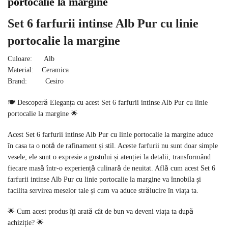
portocalie la margine
Set 6 farfurii intinse Alb Pur cu linie
portocalie la margine
Culoare: Alb
Material: Ceramica
Brand: Cesiro
🍽️ Descoperă Eleganța cu acest Set 6 farfurii intinse Alb Pur cu linie
portocalie la margine 🌟
Acest Set 6 farfurii intinse Alb Pur cu linie portocalie la margine aduce
în casa ta o notă de rafinament și stil. Aceste farfurii nu sunt doar simple
vesele; ele sunt o expresie a gustului și atenției la detalii, transformând
fiecare masă într-o experiență culinară de neuitat. Află cum acest Set 6
farfurii intinse Alb Pur cu linie portocalie la margine va înnobila și
facilita servirea meselor tale și cum va aduce strălucire în viața ta.
🌟 Cum acest produs îți arată cât de bun va deveni viața ta după
achiziție? 🌟