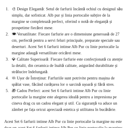
🎨 Design Elegantă: Setul de farfurii încântă ochiul cu designul său
simplu, dar sofisticat. Alb pur și linia portocalie subțire de la
margine se completează perfect, oferind o notă de eleganță și
prospetime fiecărei mese.
🍽️ Versatilitate: Fiecare farfurie are o dimensiune generoasă de 27
cm, perfectă pentru a servi feluri principale, preparate speciale sau
deserturi. Acest Set 6 farfurii intinse Alb Pur cu linie portocalie la
margine adaugă versatilitate oricărei mese.
💎 Calitate Superioară: Fiecare farfurie este confecționată cu atenție
la detalii, din ceramica de înaltă calitate, asigurând durabilitate și
strălucire îndelungată.
🧼 Ușor de Întreținut: Farfuriile sunt potrivite pentru mașina de
spălat vase, făcând curățarea lor o sarcină ușoară și fără stres.
🎁 Cadou Perfect: acest Set 6 farfurii intinse Alb Pur cu linie
portocalie la margine este alegerea ideală pentru a impresiona pe
cineva drag cu un cadou elegant și util. Cu siguranță va aduce un
zâmbet pe fața oricui apreciază estetica și utilitatea în bucătărie.
Acest Set 6 farfurii intinse Alb Pur cu linie portocalie la margine nu este
doar un acest Set 6 farfurii intinse Alb Pur cu linie portocalie la margine;