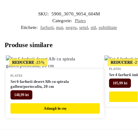
SKU:
5900_3070_9054_604M
Categorie:
Plates
Etichete:
farfurii
,
mat
,
negru
,
setul
,
stil
,
subtilitate
Produse similare
𝐑𝐄𝐃𝐔𝐂𝐄𝐑𝐄
𝐑𝐄𝐃𝐔𝐂𝐄𝐑𝐄
PLATES
Set 4 farfurii in
PLATES
Set 6 farfurii desert Alb cu spirala
105,99
lei
galben/portocaliu, 20 cm
148,99
lei
Adaugă în coș