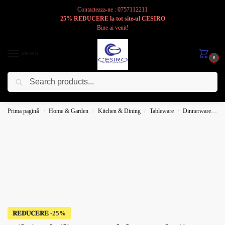
Contacteaza-ne : 0757112211
25% REDUCERE la tot site-ul CESIRO
Bine ai venit!
MENIU
0
Caută
Cesiro
Pentru
Voi
Prima pagină
Home & Garden
Kitchen & Dining
Tableware
Dinnerware
P
/
/
/
/
𝐑𝐄𝐃𝐔𝐂𝐄𝐑𝐄