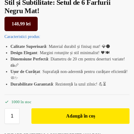
Stil și Subtilitate: Setul de 6 Farfurii
Negru Mat!
148,99
lei
Caracteristici
produs:
Calitate Superioară
: Material durabil și finisaj mat! 💎🌑
Design Elegant
: Margini rotunjite și stil minimalist! 🖤🍽️
Dimensiune Perfectă
: Diametru de 20 cm pentru deserturi variate!
🍰📏
Ușor de Curățat
: Suprafață non-aderentă pentru curățare eficientă!
🧼✨
Durabilitate Garantată
: Rezistență la uzul zilnic! 💪⏳
1000 în stoc
Adaugă în coș