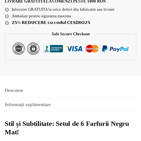
LIVRARE GRATUITA LA COMENZI PESTE 1000 RON
Inlocuire GRATUITA la orice defect din fabricatie sau livrare
Ambalare pentru siguranta maxima
𝟮𝟱% 𝗥𝗘𝗗𝗨𝗖𝗘𝗥𝗘 𝗰𝘂 𝗰𝗼𝗱𝘂𝗹 𝗖𝗘𝗦𝗜𝗥𝗢𝟮𝟱
Safe Secure Checkout
Descriere
Informații suplimentare
Stil și Subtilitate: Setul de 6 Farfurii Negru
Mat!