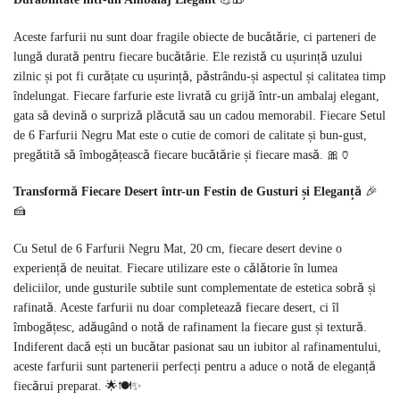
Aceste farfurii nu sunt doar fragile obiecte de bucătărie, ci parteneri de
lungă durată pentru fiecare bucătărie. Ele rezistă cu ușurință uzului
zilnic și pot fi curățate cu ușurință, păstrându-și aspectul și calitatea timp
îndelungat. Fiecare farfurie este livrată cu grijă într-un ambalaj elegant,
gata să devină o surpriză plăcută sau un cadou memorabil. Fiecare Setul
de 6 Farfurii Negru Mat este o cutie de comori de calitate și bun-gust,
pregătită să îmbogățească fiecare bucătărie și fiecare masă. 🎀🏺
Transformă Fiecare Desert într-un Festin de Gusturi și Eleganță
🎉
🍰
Cu Setul de 6 Farfurii Negru Mat, 20 cm, fiecare desert devine o
experiență de neuitat. Fiecare utilizare este o călătorie în lumea
deliciilor, unde gusturile subtile sunt complementate de estetica sobră și
rafinată. Aceste farfurii nu doar completează fiecare desert, ci îl
îmbogățesc, adăugând o notă de rafinament la fiecare gust și textură.
Indiferent dacă ești un bucătar pasionat sau un iubitor al rafinamentului,
aceste farfurii sunt partenerii perfecți pentru a aduce o notă de eleganță
fiecărui preparat. 🌟🍽️✨