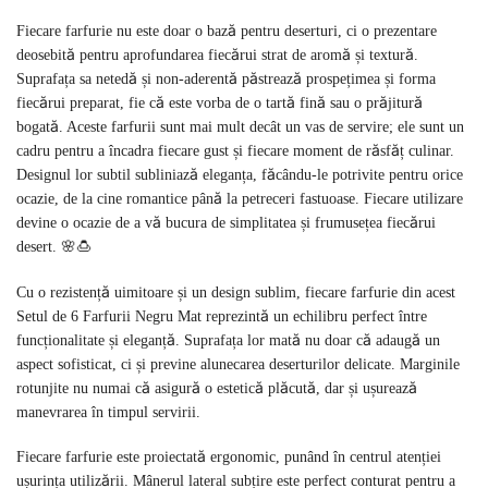
Fiecare farfurie nu este doar o bază pentru deserturi, ci o prezentare
deosebită pentru aprofundarea fiecărui strat de aromă și textură.
Suprafața sa netedă și non-aderentă păstrează prospețimea și forma
fiecărui preparat, fie că este vorba de o tartă fină sau o prăjitură
bogată. Aceste farfurii sunt mai mult decât un vas de servire; ele sunt un
cadru pentru a încadra fiecare gust și fiecare moment de răsfăț culinar.
Designul lor subtil subliniază eleganța, făcându-le potrivite pentru orice
ocazie, de la cine romantice până la petreceri fastuoase. Fiecare utilizare
devine o ocazie de a vă bucura de simplitatea și frumusețea fiecărui
desert. 🌸🍮
Cu o rezistență uimitoare și un design sublim, fiecare farfurie din acest
Setul de 6 Farfurii Negru Mat reprezintă un echilibru perfect între
funcționalitate și eleganță. Suprafața lor mată nu doar că adaugă un
aspect sofisticat, ci și previne alunecarea deserturilor delicate. Marginile
rotunjite nu numai că asigură o estetică plăcută, dar și ușurează
manevrarea în timpul servirii.
Fiecare farfurie este proiectată ergonomic, punând în centrul atenției
ușurința utilizării. Mânerul lateral subțire este perfect conturat pentru a