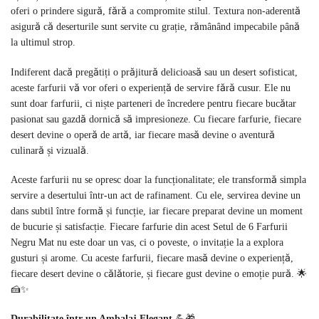
oferi o prindere sigură, fără a compromite stilul. Textura non-aderentă
asigură că deserturile sunt servite cu grație, rămânând impecabile până
la ultimul strop.
Indiferent dacă pregătiți o prăjitură delicioasă sau un desert sofisticat,
aceste farfurii vă vor oferi o experiență de servire fără cusur. Ele nu
sunt doar farfurii, ci niște parteneri de încredere pentru fiecare bucătar
pasionat sau gazdă dornică să impresioneze. Cu fiecare farfurie, fiecare
desert devine o operă de artă, iar fiecare masă devine o aventură
culinară și vizuală.
Aceste farfurii nu se opresc doar la funcționalitate; ele transformă simpla
servire a desertului într-un act de rafinament. Cu ele, servirea devine un
dans subtil între formă și funcție, iar fiecare preparat devine un moment
de bucurie și satisfacție. Fiecare farfurie din acest Setul de 6 Farfurii
Negru Mat nu este doar un vas, ci o poveste, o invitație la a explora
gusturi și arome. Cu aceste farfurii, fiecare masă devine o experiență,
fiecare desert devine o călătorie, și fiecare gust devine o emoție pură. 🌟
🍰✨
Durabilitate într-un Ambalaj Elegant
💪🎁