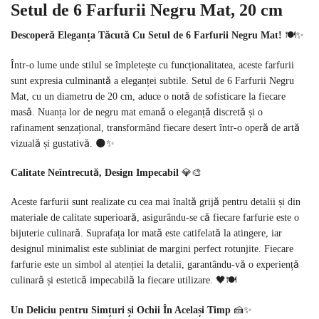
Setul de 6 Farfurii Negru Mat, 20 cm
Descoperă Eleganța Tăcută Cu Setul de 6 Farfurii Negru Mat!
🍽️✨
Într-o lume unde stilul se împletește cu funcționalitatea, aceste farfurii
sunt expresia culminantă a eleganței subtile. Setul de 6 Farfurii Negru
Mat, cu un diametru de 20 cm, aduce o notă de sofisticare la fiecare
masă. Nuanța lor de negru mat emană o eleganță discretă și o
rafinament senzațional, transformând fiecare desert într-o operă de artă
vizuală și gustativă. 🌑✨
Calitate Neîntrecută, Design Impecabil
💎🎨
Aceste farfurii sunt realizate cu cea mai înaltă grijă pentru detalii și din
materiale de calitate superioară, asigurându-se că fiecare farfurie este o
bijuterie culinară. Suprafața lor mată este catifelată la atingere, iar
designul minimalist este subliniat de margini perfect rotunjite. Fiecare
farfurie este un simbol al atenției la detalii, garantându-vă o experiență
culinară și estetică impecabilă la fiecare utilizare. 🖤🍽️
Un Deliciu pentru Simțuri și Ochii În Același Timp
🍰✨