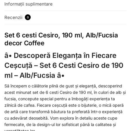
Informații suplimentare
Recenzii
0
Set 6 cesti Cesiro, 190 ml, Alb/Fucsia
decor Coffee
â•
Descoperă Eleganța în Fiecare
Ceșcuță – Set 6 Cesti Cesiro de 190
ml – Alb/Fucsia
â•
Să începem o călătorie plină de gust și eleganță, descoperind
acest minunat set de 6 cesti Cesiro de 190 ml, în culori de alb și
fucsia, concepute special pentru a îmbogăți experiența ta
zilnică de cafea. Fiecare ceșcuță este o bijuterie, o mică operă
de artă care transformă băutura ta preferată într-o experiență
cu adevărat deosebită. Vom explora în detaliu aceste cupe
fermecate, de la design-ul lor sofisticat până la calitatea și
versatilitatea lor.