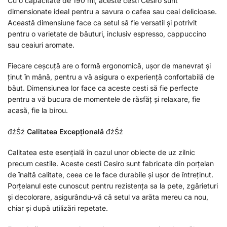
Cu o capacitate de 190 ml, aceste cesti Cesiro sunt
dimensionate ideal pentru a savura o cafea sau ceai delicioase.
Această dimensiune face ca setul să fie versatil și potrivit
pentru o varietate de băuturi, inclusiv espresso, cappuccino
sau ceaiuri aromate.
Fiecare ceșcuță are o formă ergonomică, ușor de manevrat și
ținut în mână, pentru a vă asigura o experiență confortabilă de
băut. Dimensiunea lor face ca aceste cesti să fie perfecte
pentru a vă bucura de momentele de răsfăț și relaxare, fie
acasă, fie la birou.
đźŚź
Calitatea Excepțională
đźŚź
Calitatea este esențială în cazul unor obiecte de uz zilnic
precum cestile. Aceste cesti Cesiro sunt fabricate din porțelan
de înaltă calitate, ceea ce le face durabile și ușor de întreținut.
Porțelanul este cunoscut pentru rezistența sa la pete, zgârieturi
și decolorare, asigurându-vă că setul va arăta mereu ca nou,
chiar și după utilizări repetate.