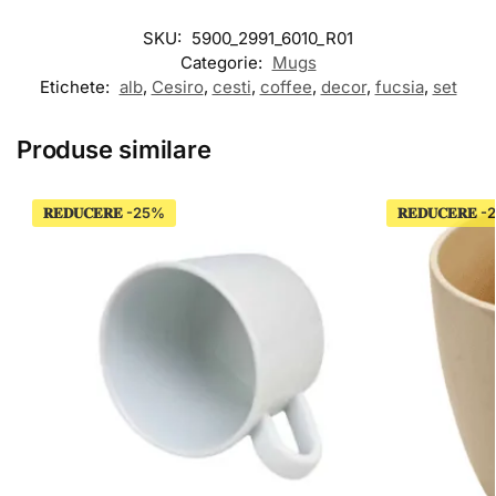
SKU:
5900_2991_6010_R01
Categorie:
Mugs
Etichete:
alb
,
Cesiro
,
cesti
,
coffee
,
decor
,
fucsia
,
set
Produse similare
𝐑𝐄𝐃𝐔𝐂𝐄𝐑𝐄
𝐑𝐄𝐃𝐔𝐂𝐄𝐑𝐄