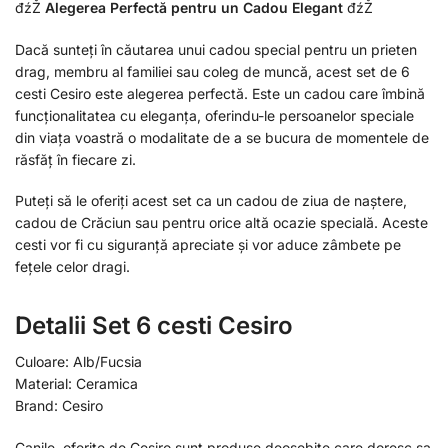
đźŽ
Alegerea Perfectă pentru un Cadou Elegant
đźŽ
Dacă sunteți în căutarea unui cadou special pentru un prieten
drag, membru al familiei sau coleg de muncă, acest set de 6
cesti Cesiro este alegerea perfectă. Este un cadou care îmbină
funcționalitatea cu eleganța, oferindu-le persoanelor speciale
din viața voastră o modalitate de a se bucura de momentele de
răsfăț în fiecare zi.
Puteți să le oferiți acest set ca un cadou de ziua de naștere,
cadou de Crăciun sau pentru orice altă ocazie specială. Aceste
cesti vor fi cu siguranță apreciate și vor aduce zâmbete pe
fețele celor dragi.
Detalii Set 6 cesti Cesiro
Culoare: Alb/Fucsia
Material: Ceramica
Brand: Cesiro
Canile, oferite de Cesiro sunt produse deosebite care doresc sa