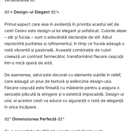
đź’«
Design-ul Elegant
đź’«
Primul aspect care iese în evidență în privința acestui set de
cesti Cesiro este design-ul lor elegant și sofisticat. Culorile alese
– alb și fucsia – sunt o adevărată declarație de stil. Albul
reprezintă puritatea și rafinamentul, în timp ce fucsia adaugă o
notă vibrantă și pasională. Această combinație de culori
creează un contrast fermecător, transformând fiecare ceșcuță
într-o mică operă de artă.
De asemenea, setul este decorat cu elemente subtile în relief,
care adaugă un plus de textură și adâncime design-ului.
Fiecare ceșcuță este finisată cu măiestrie pentru a asigura o
senzație plăcută la atingere și o estetică impecabilă. Design-ul
unic al acestor cesti va aduce cu siguranță o notă de eleganță
în orice încăpere.
đź“
Dimensiunea Perfectă
đź“