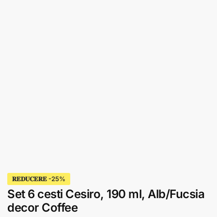
𝐑𝐄𝐃𝐔𝐂𝐄𝐑𝐄
Set 6 cesti Cesiro, 190 ml, Alb/Fucsia
decor Coffee