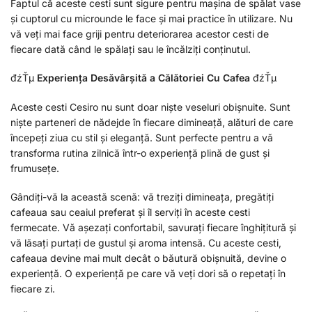
Faptul că aceste cesti sunt sigure pentru mașina de spălat vase
și cuptorul cu microunde le face și mai practice în utilizare. Nu
vă veți mai face griji pentru deteriorarea acestor cesti de
fiecare dată când le spălați sau le încălziți conținutul.
đźŤµ
Experiența Desăvârșită a Călătoriei Cu Cafea
đźŤµ
Aceste cesti Cesiro nu sunt doar niște veseluri obișnuite. Sunt
niște parteneri de nădejde în fiecare dimineață, alături de care
începeți ziua cu stil și eleganță. Sunt perfecte pentru a vă
transforma rutina zilnică într-o experiență plină de gust și
frumusețe.
Gândiți-vă la această scenă: vă treziți dimineața, pregătiți
cafeaua sau ceaiul preferat și îl serviți în aceste cesti
fermecate. Vă așezați confortabil, savurați fiecare înghițitură și
vă lăsați purtați de gustul și aroma intensă. Cu aceste cesti,
cafeaua devine mai mult decât o băutură obișnuită, devine o
experiență. O experiență pe care vă veți dori să o repetați în
fiecare zi.