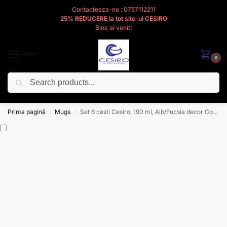
Contacteaza-ne : 0757112211
25% REDUCERE la tot site-ul CESIRO
Bine ai venit!
MENIU
0
Caută
Cesiro
Pentru
Voi
Prima pagină
Mugs
Set 6 cesti Cesiro, 190 ml, Alb/Fucsia decor Coffee
/
/