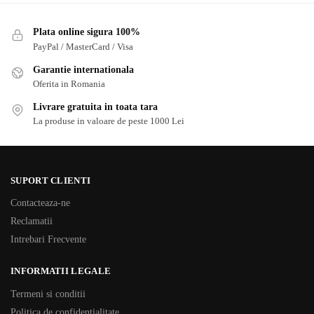
Plata online sigura 100%
PayPal / MasterCard / Visa
Garantie internationala
Oferita in Romania
Livrare gratuita in toata tara
La produse in valoare de peste 1000 Lei
SUPORT CLIENTI
Contacteaza-ne
Reclamatii
Intrebari Frecvente
INFORMATII LEGALE
Termeni si conditii
Politica de confidentialitate