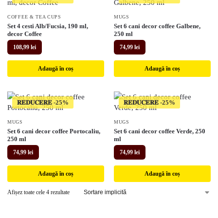
COFFEE & TEA CUPS
MUGS
Set 4 cesti Alb/Fucsia, 190 ml,
Set 6 cani decor coffee Galbene,
decor Coffee
250 ml
108,99
lei
74,99
lei
Adaugă în coș
Adaugă în coș
𝐑𝐄𝐃𝐔𝐂𝐄𝐑𝐄
𝐑𝐄𝐃𝐔𝐂𝐄𝐑𝐄
MUGS
MUGS
Set 6 cani decor coffee Portocaliu,
Set 6 cani decor coffee Verde, 250
250 ml
ml
74,99
lei
74,99
lei
Adaugă în coș
Adaugă în coș
Afișez toate cele 4 rezultate