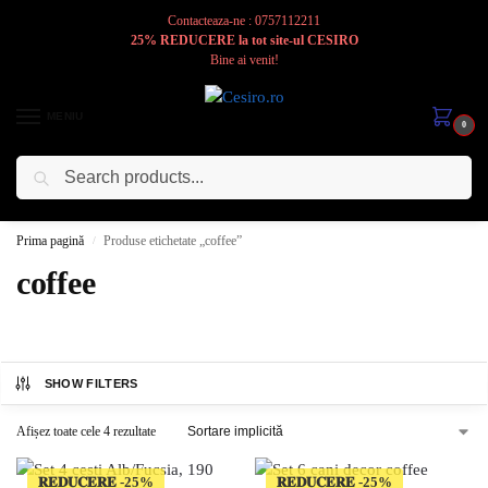
Contacteaza-ne : 0757112211
25% REDUCERE la tot site-ul CESIRO
Bine ai venit!
MENIU
0
Caută
Cesiro
Pentru
Voi
Prima pagină
Produse etichetate „coffee”
/
coffee
SHOW FILTERS
Afișez toate cele 4 rezultate
𝐑𝐄𝐃𝐔𝐂𝐄𝐑𝐄
𝐑𝐄𝐃𝐔𝐂𝐄𝐑𝐄