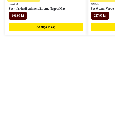
PLATES
MUGS
Set 4 farfurii adanci, 21 cm, Negru Mat
Set 6 cani Verde
101,99
lei
227,99
lei
Adaugă în coș