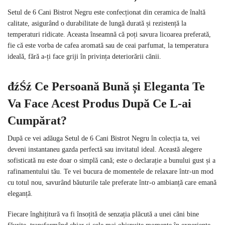
Setul de 6 Cani Bistrot Negru este confecționat din ceramica de înaltă
calitate, asigurând o durabilitate de lungă durată și rezistență la
temperaturi ridicate. Aceasta înseamnă că poți savura licoarea preferată,
fie că este vorba de cafea aromată sau de ceai parfumat, la temperatura
ideală, fără a-ți face griji în privința deteriorării cănii.
đźŚź
Ce Persoană Bună și Eleganta Te
Va Face Acest Produs După Ce L-ai
Cumpărat?
După ce vei adăuga Setul de 6 Cani Bistrot Negru în colecția ta, vei
deveni instantaneu gazda perfectă sau invitatul ideal. Această alegere
sofisticată nu este doar o simplă cană; este o declarație a bunului gust și a
rafinamentului tău. Te vei bucura de momentele de relaxare într-un mod
cu totul nou, savurând băuturile tale preferate într-o ambianță care emană
eleganță.
Fiecare înghițitură va fi însoțită de senzația plăcută a unei căni bine