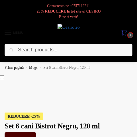
Contacteaza-ne : 0757112211
25% REDUCERE la tot site-ul CESIRO
Bine ai venit!
MENIU
0
Caută
Cesiro
Pentru
Voi
Prima pagină
Mugs
Set 6 cani Bistrot Negru, 120 ml
/
/
𝐑𝐄𝐃𝐔𝐂𝐄𝐑𝐄
Set 6 cani Bistrot Negru, 120 ml