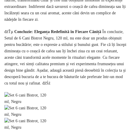
făurite, transformând chiar și cele mai obișnuite momente în experiențe
extraordinare. Indiferent dacă savurezi o ceașcă de cafea dimineața sau îți
încălzești seara cu un ceai aromat, aceste căni devin un complice de
nădejde în fiecare zi.
đźŤµ
Concluzie: Eleganța Redefinită în Fiecare Căniță
În concluzie,
Setul de 6 Cani Bistrot Negru, 120 ml, nu este doar un produs obișnuit
pentru bucătărie; este o expresie a stilului și bunului gust. Fie că îți începi
dimineața cu o ceașcă de cafea sau îți închei ziua cu un ceai relaxant,
aceste căni transformă acele momente în ritualuri elegante. Cu fiecare
atingere, vei simți calitatea premium și vei experimenta frumusețea unui
design bine gândit. Așadar, adaugă această piesă deosebită în colecția ta și
descoperă bucuria de a te bucura de băuturile tale preferate într-un mod
cu totul nou și rafinat. đźŚź