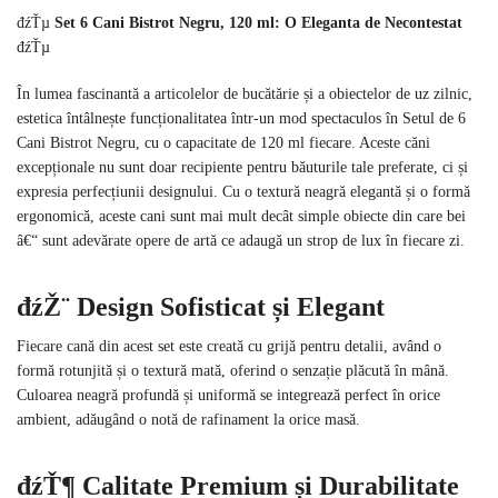
đźŤµ
Set 6 Cani Bistrot Negru, 120 ml: O Eleganta de Necontestat
đźŤµ
În lumea fascinantă a articolelor de bucătărie și a obiectelor de uz zilnic,
estetica întâlnește funcționalitatea într-un mod spectaculos în Setul de 6
Cani Bistrot Negru, cu o capacitate de 120 ml fiecare. Aceste căni
excepționale nu sunt doar recipiente pentru băuturile tale preferate, ci și
expresia perfecțiunii designului. Cu o textură neagră elegantă și o formă
ergonomică, aceste cani sunt mai mult decât simple obiecte din care bei
â€“ sunt adevărate opere de artă ce adaugă un strop de lux în fiecare zi.
đźŽ¨
Design Sofisticat și Elegant
Fiecare cană din acest set este creată cu grijă pentru detalii, având o
formă rotunjită și o textură mată, oferind o senzație plăcută în mână.
Culoarea neagră profundă și uniformă se integrează perfect în orice
ambient, adăugând o notă de rafinament la orice masă.
đźŤ¶
Calitate Premium și Durabilitate