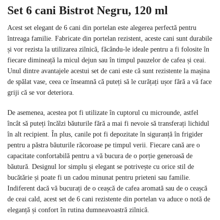
Set 6 cani Bistrot Negru, 120 ml
Acest set elegant de 6 cani din portelan este alegerea perfectă pentru
întreaga familie. Fabricate din portelan rezistent, aceste cani sunt durabile
și vor rezista la utilizarea zilnică, făcându-le ideale pentru a fi folosite în
fiecare dimineață la micul dejun sau în timpul pauzelor de cafea și ceai.
Unul dintre avantajele acestui set de cani este că sunt rezistente la mașina
de spălat vase, ceea ce înseamnă că puteți să le curățați ușor fără a vă face
griji că se vor deteriora.
De asemenea, acestea pot fi utilizate în cuptorul cu microunde, astfel
încât să puteți încălzi băuturile fără a mai fi nevoie să transferați lichidul
în alt recipient. În plus, canile pot fi depozitate în siguranță în frigider
pentru a păstra băuturile răcoroase pe timpul verii. Fiecare cană are o
capacitate confortabilă pentru a vă bucura de o porție generoasă de
băutură. Designul lor simplu și elegant se potrivește cu orice stil de
bucătărie și poate fi un cadou minunat pentru prieteni sau familie.
Indiferent dacă vă bucurați de o ceașcă de cafea aromată sau de o ceașcă
de ceai cald, acest set de 6 cani rezistente din portelan va aduce o notă de
eleganță și confort în rutina dumneavoastră zilnică.