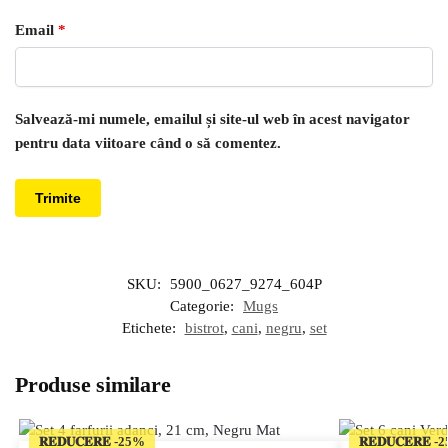
Email
*
Salvează-mi numele, emailul și site-ul web în acest navigator
pentru data viitoare când o să comentez.
SKU:
5900_0627_9274_604P
Categorie:
Mugs
Etichete:
bistrot
,
cani
,
negru
,
set
Produse similare
𝐑𝐄𝐃𝐔𝐂𝐄𝐑𝐄
𝐑𝐄𝐃𝐔𝐂𝐄𝐑𝐄