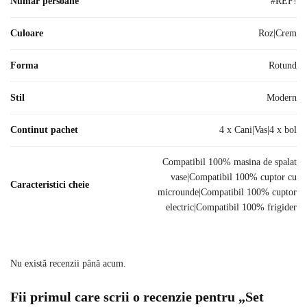
Numar persoane
#REF!
Culoare
Roz|Crem
Forma
Rotund
Stil
Modern
Continut pachet
4 x Cani|Vas|4 x bol
Compatibil 100% masina de spalat
vase|Compatibil 100% cuptor cu
Caracteristici cheie
microunde|Compatibil 100% cuptor
electric|Compatibil 100% frigider
Nu există recenzii până acum.
Fii primul care scrii o recenzie pentru „Set