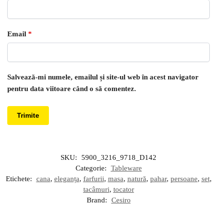
Email
*
Salvează-mi numele, emailul și site-ul web în acest navigator
pentru data viitoare când o să comentez.
SKU:
5900_3216_9718_D142
Categorie:
Tableware
Etichete:
cana
,
eleganța
,
farfurii
,
masa
,
natură
,
pahar
,
persoane
,
set
,
tacâmuri
,
tocator
Brand:
Cesiro