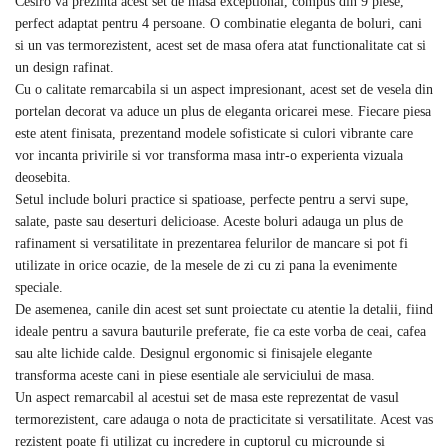
Cesiro va prezinta acest set de masa exceptional, compus din 9 piese,
perfect adaptat pentru 4 persoane. O combinatie eleganta de boluri, cani
si un vas termorezistent, acest set de masa ofera atat functionalitate cat si
un design rafinat.
Cu o calitate remarcabila si un aspect impresionant, acest set de vesela din
portelan decorat va aduce un plus de eleganta oricarei mese. Fiecare piesa
este atent finisata, prezentand modele sofisticate si culori vibrante care
vor incanta privirile si vor transforma masa intr-o experienta vizuala
deosebita.
Setul include boluri practice si spatioase, perfecte pentru a servi supe,
salate, paste sau deserturi delicioase. Aceste boluri adauga un plus de
rafinament si versatilitate in prezentarea felurilor de mancare si pot fi
utilizate in orice ocazie, de la mesele de zi cu zi pana la evenimente
speciale.
De asemenea, canile din acest set sunt proiectate cu atentie la detalii, fiind
ideale pentru a savura bauturile preferate, fie ca este vorba de ceai, cafea
sau alte lichide calde. Designul ergonomic si finisajele elegante
transforma aceste cani in piese esentiale ale serviciului de masa.
Un aspect remarcabil al acestui set de masa este reprezentat de vasul
termorezistent, care adauga o nota de practicitate si versatilitate. Acest vas
rezistent poate fi utilizat cu incredere in cuptorul cu microunde si