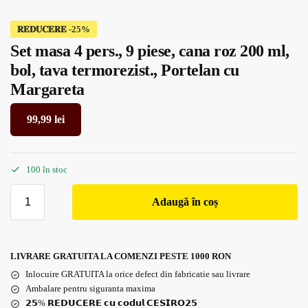
𝐑𝐄𝐃𝐔𝐂𝐄𝐑𝐄
Set masa 4 pers., 9 piese, cana roz 200 ml,
bol, tava termorezist., Portelan cu
Margareta
99,99
lei
100 în stoc
Adaugă în coș
LIVRARE GRATUITA LA COMENZI PESTE 1000 RON
Inlocuire GRATUITA la orice defect din fabricatie sau livrare
Ambalare pentru siguranta maxima
𝟮𝟱% 𝗥𝗘𝗗𝗨𝗖𝗘𝗥𝗘 𝗰𝘂 𝗰𝗼𝗱𝘂𝗹 𝗖𝗘𝗦𝗜𝗥𝗢𝟮𝟱