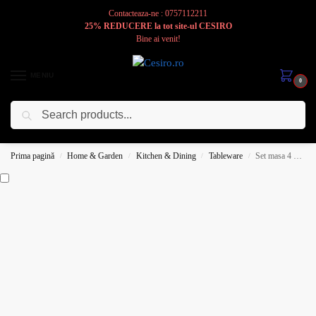
Contacteaza-ne : 0757112211
25% REDUCERE la tot site-ul CESIRO
Bine ai venit!
MENIU
0
Caută
Cesiro
Pentru
Voi
Prima pagină
Home & Garden
Kitchen & Dining
Tableware
Set masa 4 pers., 9 piese, cana roz 200 ml, bol, tava termorezist., Portelan cu Margareta
/
/
/
/