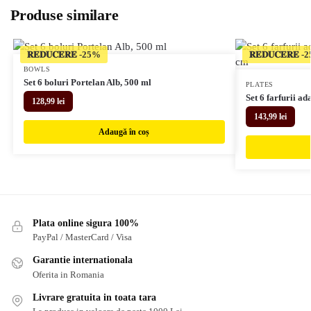
Produse similare
𝐑𝐄𝐃𝐔𝐂𝐄𝐑𝐄
𝐑𝐄𝐃𝐔𝐂𝐄𝐑𝐄
BOWLS
Set 6 boluri Portelan Alb, 500 ml
PLATES
Set 6 farfurii ad
128,99
lei
143,99
lei
Adaugă în coș
Plata online sigura 100%
PayPal / MasterCard / Visa
Garantie internationala
Oferita in Romania
Livrare gratuita in toata tara