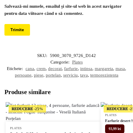
Salvează-mi numele, emailul și site-ul web în acest navigator
pentru data viitoare când o să comentez.
SKU:
5900_3070_9726_D142
Categorie:
Plates
Etichete:
cana
,
crem
,
decorat
,
farfurie
,
intinsa
,
margareta
,
masa
,
persoane
,
piese
,
portelan
,
serviciu
,
tava
,
termorezistenta
Produse similare
𝐑𝐄𝐃𝐔𝐂𝐄𝐑𝐄
𝐑𝐄𝐃𝐔𝐂𝐄𝐑𝐄
PLATES
Farfurie desert 
PLATES
93,99
lei