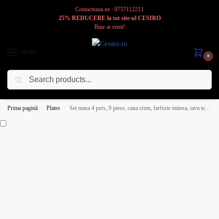
Contacteaza-ne : 0757112211
25% REDUCERE la tot site-ul CESIRO
Bine ai venit!
MENIU
0
Caută
Cesiro
Pentru
Voi
Prima pagină
Plates
Set masa 4 pers, 9 piese, cana crem, farfurie intinsa, tava termorezistenta, Portelan cu Margareta
/
/