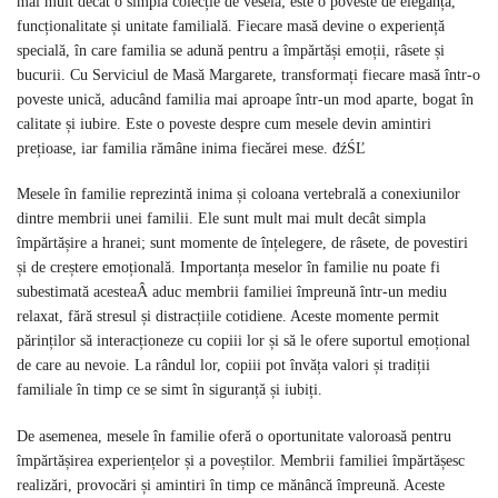
mai mult decât o simplă colecție de veselă; este o poveste de eleganță,
funcționalitate și unitate familială. Fiecare masă devine o experiență
specială, în care familia se adună pentru a împărtăși emoții, râsete și
bucurii. Cu Serviciul de Masă Margarete, transformați fiecare masă într-o
poveste unică, aducând familia mai aproape într-un mod aparte, bogat în
calitate și iubire. Este o poveste despre cum mesele devin amintiri
prețioase, iar familia rămâne inima fiecărei mese. đźŚĽ
Mesele în familie reprezintă inima și coloana vertebrală a conexiunilor
dintre membrii unei familii. Ele sunt mult mai mult decât simpla
împărtășire a hranei; sunt momente de înțelegere, de râsete, de povestiri
și de creștere emoțională. Importanța meselor în familie nu poate fi
subestimată acesteaÂ aduc membrii familiei împreună într-un mediu
relaxat, fără stresul și distracțiile cotidiene. Aceste momente permit
părinților să interacționeze cu copiii lor și să le ofere suportul emoțional
de care au nevoie. La rândul lor, copiii pot învăța valori și tradiții
familiale în timp ce se simt în siguranță și iubiți.
De asemenea, mesele în familie oferă o oportunitate valoroasă pentru
împărtășirea experiențelor și a poveștilor. Membrii familiei împărtășesc
realizări, provocări și amintiri în timp ce mănâncă împreună. Aceste