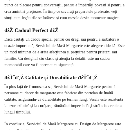
punct de plecare pentru conversații, pentru a împărtăși povești și pentru a
crea amintiri prețioase. În timp ce savurați preparatele preferate, veți
simți cum legăturile se întăresc și cum mesele devin momente magice.
đźŽ Cadoul Perfect đźŽ
Dacă căutați un cadou special pentru cei dragi sau pentru a sărbători o
ocazie importantă, Serviciul de Masă Margarete este alegerea ideală. Este
un mod minunat de a arăta afecțiunea și prețuirea pentru prieteni sau
familie. Cu designul său clasic și atenția la detalii, este un cadou
memorabil care va fi apreciat cu siguranță.
đźŤ˝ď¸Ź Calitate și Durabilitate đźŤ˝ď¸Ź
În plus față de frumusețea sa, Serviciul de Masă Margarete pentru 4
persoane cu decor de margarete este fabricat din portelan de înaltă
calitate, asigurându-vă durabilitate pe termen lung. Vesela este rezistentă
la uzura zilnică și la curățare, rămânând impecabilă și strălucitoare de-a
lungul timpului.
În concluzie, Serviciul de Masă Margarete cu Design de Margarete este