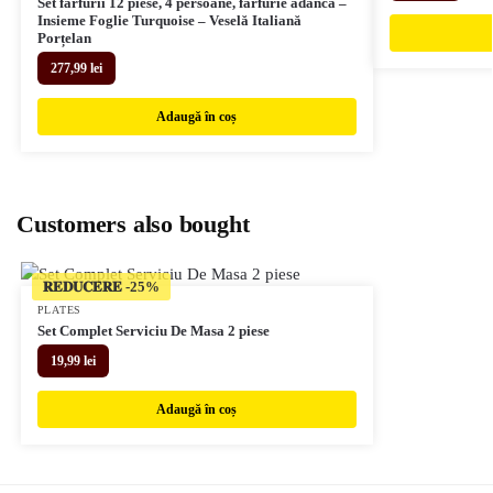
Set farfurii 12 piese, 4 persoane, farfurie adancă –
Insieme Foglie Turquoise – Veselă Italiană
Porțelan
277,99
lei
Adaugă în coș
Customers also bought
𝐑𝐄𝐃𝐔𝐂𝐄𝐑𝐄
PLATES
Set Complet Serviciu De Masa 2 piese
19,99
lei
Adaugă în coș