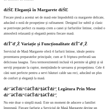
đźŚĽ Eleganță în Margarete đźŚĽ
Fiecare piesă a acestui set de masă este împodobită cu margarete delicate,
aducând o notă de prospețime și rafinament. Designul lor subtil și clasic
se potrivește perfect cu nuanța crem a canei și farfuriilor întinse, creând o
atmosferă relaxantă și elegantă pentru fiecare masă.
đźŤ˝ď¸Ź Variație și Funcționalitate đźŤ˝ď¸Ź
Serviciul de Masă Margarete oferă 4 farfurii întinse, ideale pentru
prezentarea preparatelor principale, cum ar fi friptura preferată sau
delicioasa lasagna. Tava termorezistentă inclusă vă permite să gătiți și să
serviți preparate la cuptor, menținându-le savoarea și prospețimea. Cele 4
căni sunt perfecte pentru a servi băuturi calde sau reci, aducând un plus
de confort și eleganță la masă.
đź‘¨â€Ťđź‘©â€Ťđź‘§â€Ťđź‘¦ Legătura Prin Mese
đź‘¨â€Ťđź‘©â€Ťđź‘§â€Ťđź‘¦
Nu este doar o simplă masă. Este un moment de aducere a familiei
împreună. Fiecare farfurie a Serviciul de Masă Margarete devine un