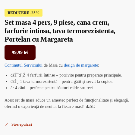
𝐑𝐄𝐃𝐔𝐂𝐄𝐑𝐄
Set masa 4 pers, 9 piese, cana crem,
farfurie intinsa, tava termorezistenta,
Portelan cu Margareta
99,99
lei
Conținutul Serviciului
de Masă cu
design de margarete
:
đźŤ˝ď¸Ź 4 farfurii întinse – potrivite pentru preparate principale.
đźŤ˛ 1 tava termorezistentă – pentru gătit și servit la cuptor.
â• 4 căni – perfecte pentru băuturi calde sau reci.
Acest set de masă aduce un amestec perfect de funcționalitate și eleganță,
oferind o experiență de neuitat la fiecare masă! đźŚĽ
Stoc epuizat