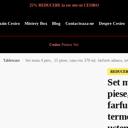
25% REDUCERE la tot site-ul CESIRO
zin Cesiro
Mistery Box
Blog
Contacteaza-ne
Despre Cesiro
Cesiro
Pentru
Voi
Tableware
Set masa 4 pers., 15 piese, cana roz 370 ml, farfurie adanca, ta
/
/
𝐑𝐄𝐃𝐔𝐂𝐄
Set m
piese
farfu
termo
usten