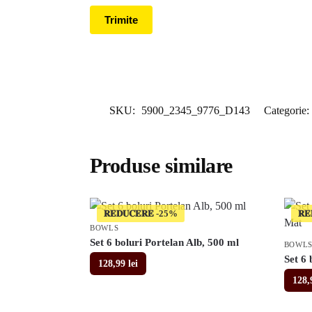
SKU:
5900_2345_9776_D143
Categorie:
Produse similare
𝐑𝐄𝐃𝐔𝐂𝐄𝐑𝐄
𝐑𝐄
BOWLS
Set 6 boluri Portelan Alb, 500 ml
BOWL
Set 6 
128,99
lei
128