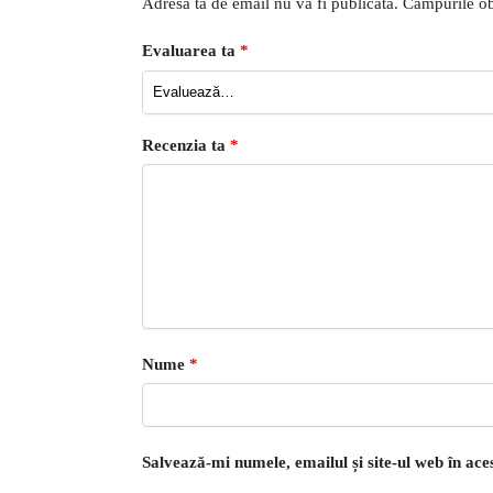
Adresa ta de email nu va fi publicată.
Câmpurile ob
Evaluarea ta
*
Recenzia ta
*
Nume
*
Salvează-mi numele, emailul și site-ul web în ac