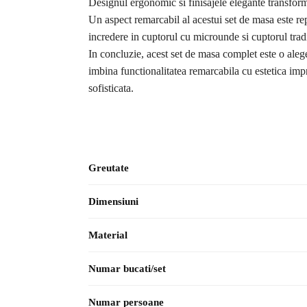
Designul ergonomic si finisajele elegante transforma
Un aspect remarcabil al acestui set de masa este repr
incredere in cuptorul cu microunde si cuptorul tradit
In concluzie, acest set de masa complet este o aleger
imbina functionalitatea remarcabila cu estetica impr
sofisticata.
Greutate
Dimensiuni
Material
Numar bucati/set
Numar persoane