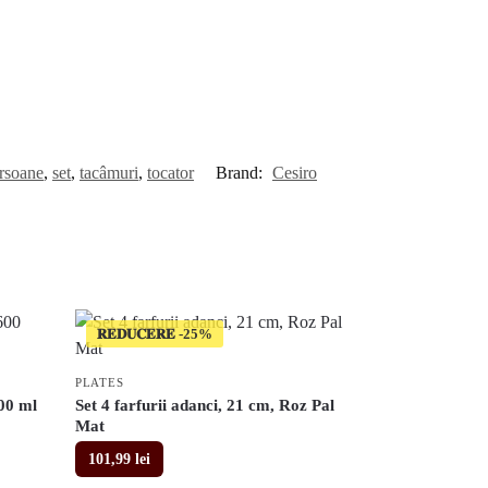
rsoane
,
set
,
tacâmuri
,
tocator
Brand:
Cesiro
𝐑𝐄𝐃𝐔𝐂𝐄𝐑𝐄
PLATES
600 ml
Set 4 farfurii adanci, 21 cm, Roz Pal
Mat
101,99
lei