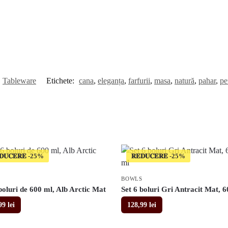
Tableware
Etichete:
cana
,
eleganța
,
farfurii
,
masa
,
natură
,
pahar
,
pe
𝐃𝐔𝐂𝐄𝐑𝐄
𝐑𝐄𝐃𝐔𝐂𝐄𝐑𝐄
S
BOWLS
boluri de 600 ml, Alb Arctic Mat
Set 6 boluri Gri Antracit Mat, 
,99
lei
128,99
lei