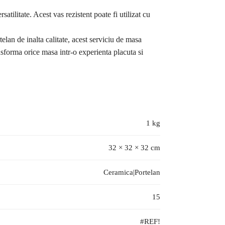
atilitate. Acest vas rezistent poate fi utilizat cu
telan de inalta calitate, acest serviciu de masa
ansforma orice masa intr-o experienta placuta si
1 kg
32 × 32 × 32 cm
Ceramica|Portelan
15
#REF!