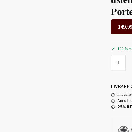
Port
149,9
100 în s
LIVRARE 
Inlocuire
Ambalare
𝟮𝟱% 𝗥𝗘