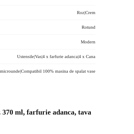
Roz|Crem
Rotund
Modern
Ustensile|Vas|4 x farfurie adanca|4 x Cana
 microunde|Compatibil 100% masina de spalat vase
z 370 ml, farfurie adanca, tava