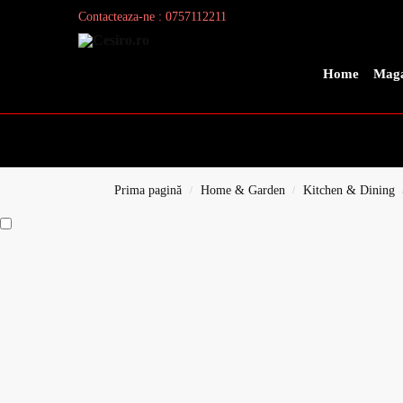
Contacteaza-ne : 0757112211
Search
Home
Maga
Prima pagină
Home & Garden
Kitchen & Dining
/
/