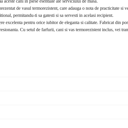
 aceste cani in piese esentiale ale serviciului de masa.
ezentat de vasul termorezistent, care adauga o nota de practicitate si vers
ional, permitandu-ti sa gatesti si sa servesti in acelasi recipient.
e excelenta pentru orice iubitor de eleganta si calitate. Fabricat din por
esionanta. Cu setul de farfurii, cani si vas termorezistent inclus, vei tr