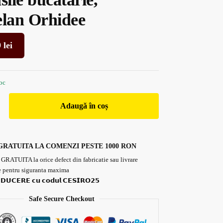
elan Orhidee
9
lei
toc
Adaugă în coș
GRATUITA LA COMENZI PESTE 1000 RON
 GRATUITA la orice defect din fabricatie sau livrare
 pentru siguranta maxima
𝗗𝗨𝗖𝗘𝗥𝗘 𝗰𝘂 𝗰𝗼𝗱𝘂𝗹 𝗖𝗘𝗦𝗜𝗥𝗢𝟮𝟱
Safe Secure Checkout