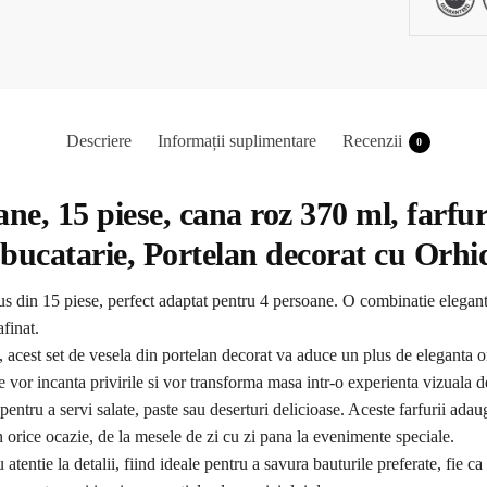
Descriere
Informații suplimentare
Recenzii
0
ne, 15 piese, cana roz 370 ml, farfu
e bucatarie, Portelan decorat cu Orhi
din 15 piese, perfect adaptat pentru 4 persoane. O combinatie eleganta d
afinat.
 acest set de vesela din portelan decorat va aduce un plus de eleganta ori
e vor incanta privirile si vor transforma masa intr-o experienta vizuala d
 pentru a servi salate, paste sau deserturi delicioase. Aceste farfurii adau
in orice ocazie, de la mesele de zi cu zi pana la evenimente speciale.
atentie la detalii, fiind ideale pentru a savura bauturile preferate, fie ca