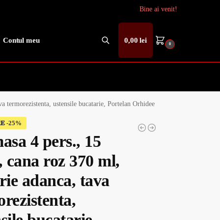
Bine ai venit!
Contul meu
0,00
lei
0
Caută
va termorezistenta, ustensile bucatarie, Portelan Orhidee
𝐄
asa 4 pers., 15
, cana roz 370 ml,
rie adanca, tava
rezistenta,
sile bucatarie,