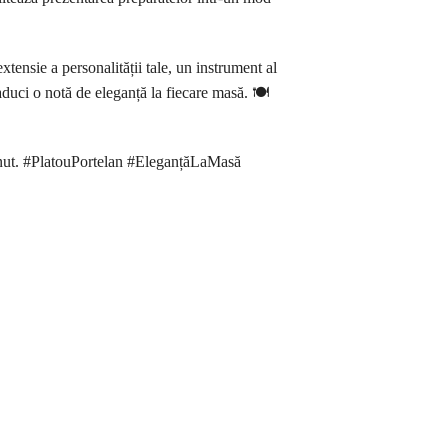
ensie a personalității tale, un instrument al
aduci o notă de eleganță la fiecare masă. 🍽️
eținut. #PlatouPortelan #EleganțăLaMasă