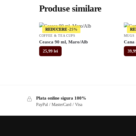
Produse similare
𝐑𝐄𝐃𝐔𝐂𝐄𝐑𝐄
𝐑𝐄
COFFEE & TEA CUPS
MUGS
Ceasca 90 ml, Maro/Alb
Cana 
25,99
lei
39,
Plata online sigura 100%
PayPal / MasterCard / Visa