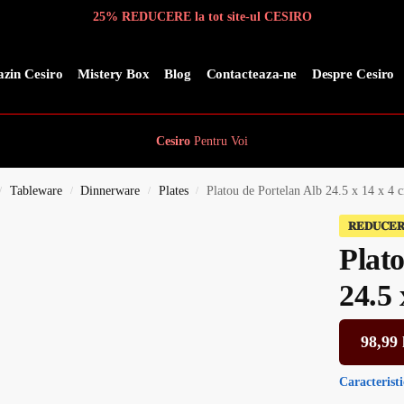
25% REDUCERE la tot site-ul CESIRO
zin Cesiro
Mistery Box
Blog
Contacteaza-ne
Despre Cesiro
Cesiro
Pentru
Voi
Tableware
Dinnerware
Plates
Platou de Portelan Alb 24.5 x 14 x 4 
/
/
/
/
𝐑𝐄𝐃𝐔𝐂𝐄
Plat
24.5 
98,99
Caracteristi