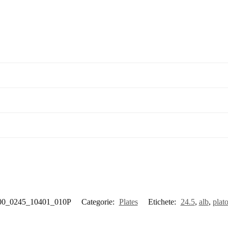
00_0245_10401_010P
Categorie:
Plates
Etichete:
24.5
,
alb
,
plat