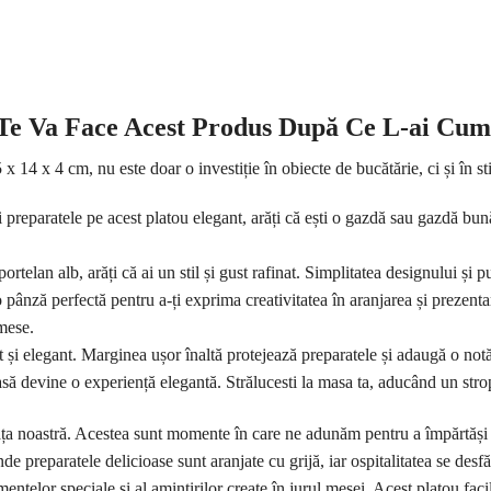
 Te Va Face Acest Produs După Ce L-ai Cu
 14 x 4 cm, nu este doar o investiție în obiecte de bucătărie, ci și în stil
 preparatele pe acest platou elegant, arăți că ești o gazdă sau gazdă bună,
ortelan alb, arăți că ai un stil și gust rafinat. Simplitatea designului și 
 o pânză perfectă pentru a-ți exprima creativitatea în aranjarea și prezent
mese.
cât și elegant. Marginea ușor înaltă protejează preparatele și adaugă o not
asă devine o experiență elegantă. Strălucesti la masa ta, aducând un strop
iața noastră. Acestea sunt momente în care ne adunăm pentru a împărtăși 
de preparatele delicioase sunt aranjate cu grijă, iar ospitalitatea se des
mentelor speciale și al amintirilor create în jurul mesei. Acest platou fa