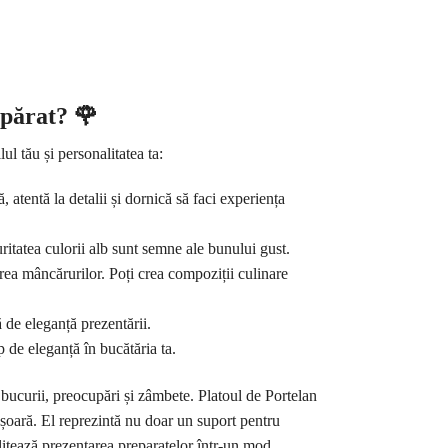
mpărat?
🌹
ul tău și personalitatea ta:
 atentă la detalii și dornică să faci experiența
puritatea culorii alb sunt semne ale bunului gust.
area mâncărurilor. Poți crea compoziții culinare
ă de eleganță prezentării.
 de eleganță în bucătăria ta.
bucurii, preocupări și zâmbete. Platoul de Portelan
fășoară. El reprezintă nu doar un suport pentru
cilitează prezentarea preparatelor într-un mod