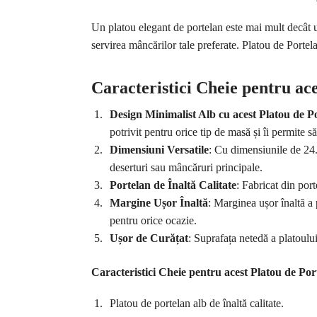
Un platou elegant de portelan este mai mult decât un
servirea mâncărilor tale preferate. Platou de Portela
Caracteristici Cheie pentru ace
Design Minimalist Alb cu acest Platou de Po
potrivit pentru orice tip de masă și îi permite s
Dimensiuni Versatile
: Cu dimensiunile de 24.5 
deserturi sau mâncăruri principale.
Portelan de Înaltă Calitate
: Fabricat din port
Margine Ușor Înaltă
: Marginea ușor înaltă a 
pentru orice ocazie.
Ușor de Curățat
: Suprafața netedă a platoului 
Caracteristici Cheie pentru acest Platou de Por
Platou de portelan alb de înaltă calitate.