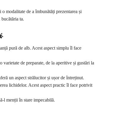
i o modalitate de a îmbunătăți prezentarea și
 bucătăria ta.

anță pură de alb. Acest aspect simplu îl face
 varietate de preparate, de la aperitive și gustări la
feră un aspect strălucitor și ușor de întreținut.
rea lichidelor. Acest aspect practic îl face potrivit
să-l menții în stare impecabilă.