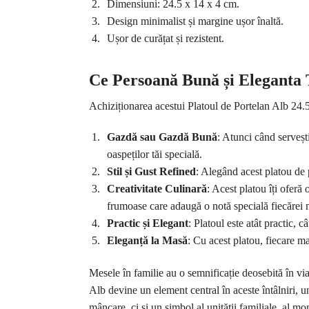
Dimensiuni: 24.5 x 14 x 4 cm.
Design minimalist și margine ușor înaltă.
Ușor de curățat și rezistent.
Ce Persoană Bună și Eleganta
Achiziționarea acestui Platoul de Portelan Alb 24.5 x
Gazdă sau Gazdă Bună
: Atunci când servești
oaspeților tăi specială.
Stil și Gust Refined
: Alegând acest platou de p
Creativitate Culinară
: Acest platou îți oferă
frumoase care adaugă o notă specială fiecărei 
Practic și Elegant
: Platoul este atât practic, 
Eleganță la Masă
: Cu acest platou, fiecare m
Mesele în familie au o semnificație deosebită în v
Alb devine un element central în aceste întâlniri, un
mâncare, ci și un simbol al unității familiale, al mo