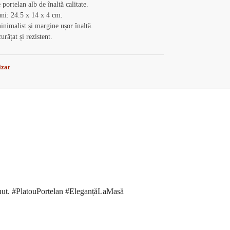
 portelan alb de înaltă calitate.
ni: 24.5 x 14 x 4 cm.
nimalist și margine ușor înaltă.
urățat și rezistent.
izat
eținut. #PlatouPortelan #EleganțăLaMasă