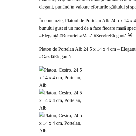
elegant, punând în valoare eforturile gătitului și s
În concluzie, Platoul de Portelan Alb 24.5 x 14 x 4
bunului gust și un mod de a face fiecare masă specia
#Eleganță #BucurieLaMasă #ServireElegantă 🌟
Platou de Portelan Alb 24.5 x 14 x 4 cm – Eleganță
#GazdăElegantă