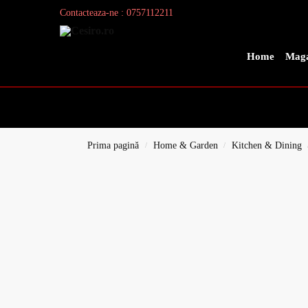
Contacteaza-ne : 0757112211
Search
Home
Maga
Prima pagină
Home & Garden
Kitchen & Dining
/
/