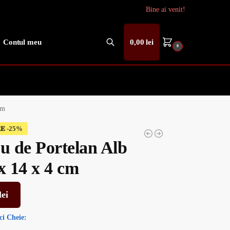
Bine ai venit!
Contul meu
0,00
lei
0
Caută
cm
𝐄
ou de Portelan Alb
x 14 x 4 cm
lei
ci
Cheie: