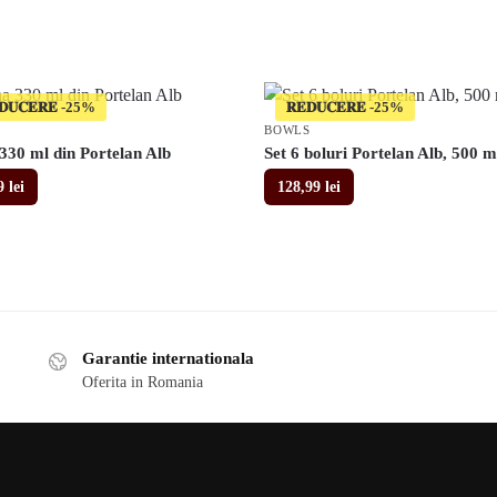
𝐃𝐔𝐂𝐄𝐑𝐄
𝐑𝐄𝐃𝐔𝐂𝐄𝐑𝐄
BOWLS
330 ml din Portelan Alb
Set 6 boluri Portelan Alb, 500 m
99
lei
128,99
lei
Garantie internationala
Oferita in Romania