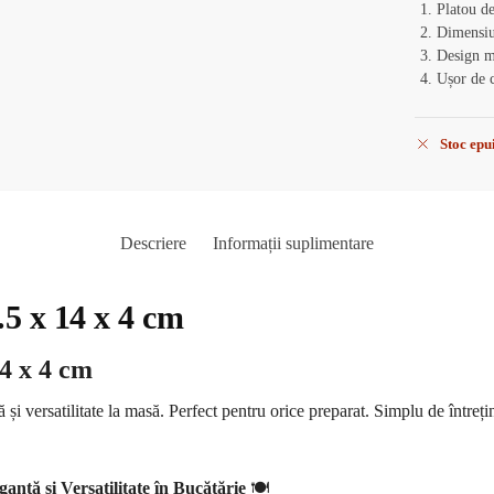
Platou de
Dimensiu
Design mi
Ușor de c
Stoc epu
Descriere
Informații suplimentare
.5 x 14 x 4 cm
14 x 4 cm
 și versatilitate la masă. Perfect pentru orice preparat. Simplu de într
anță și Versatilitate în Bucătărie
🍽️