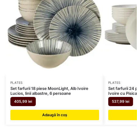
PLATES
PLATES
Set farfurii 18 piese MoonLight, Alb Ivoire
Set farfurii 24
Lucios, linii albastre, 6 persoane
Ivoire cu Pisica
405,99
lei
537,99
lei
Adaugă în coș