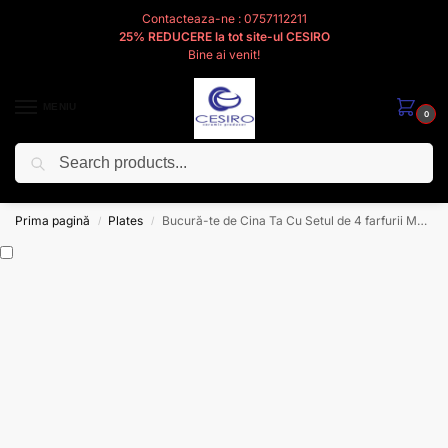
Contacteaza-ne : 0757112211
25% REDUCERE la tot site-ul CESIRO
Bine ai venit!
MENIU
0
Caută
Cesiro
Pentru
Voi
Prima pagină
Plates
Bucură-te de Cina Ta Cu Setul de 4 farfurii Masă Ivoire !
/
/