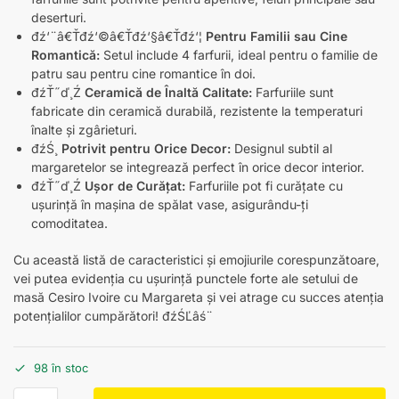
deserturi.
đź‘¨â€Ťđź‘©â€Ťđź‘§â€Ťđź‘¦
Pentru Familii sau Cine
Romantică:
Setul include 4 farfurii, ideal pentru o familie de
patru sau pentru cine romantice în doi.
đźŤ˝ď¸Ź
Ceramică de Înaltă Calitate:
Farfuriile sunt
fabricate din ceramică durabilă, rezistente la temperaturi
înalte și zgârieturi.
đźŚ¸
Potrivit pentru Orice Decor:
Designul subtil al
margaretelor se integrează perfect în orice decor interior.
đźŤ˝ď¸Ź
Ușor de Curățat:
Farfuriile pot fi curățate cu
ușurință în mașina de spălat vase, asigurându-ți
comoditatea.
Cu această listă de caracteristici și emojiurile corespunzătoare,
vei putea evidenția cu ușurință punctele forte ale setului de
masă Cesiro Ivoire cu Margareta și vei atrage cu succes atenția
potențialilor cumpărători! đźŚĽâś¨
98 în stoc