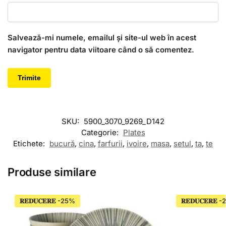
Salvează-mi numele, emailul și site-ul web în acest
navigator pentru data viitoare când o să comentez.
SKU:
5900_3070_9269_D142
Categorie:
Plates
Etichete:
bucură
,
cina
,
farfurii
,
ivoire
,
masa
,
setul
,
ta
,
te
Produse similare
𝐑𝐄𝐃𝐔𝐂𝐄𝐑𝐄
𝐑𝐄𝐃𝐔𝐂𝐄𝐑𝐄