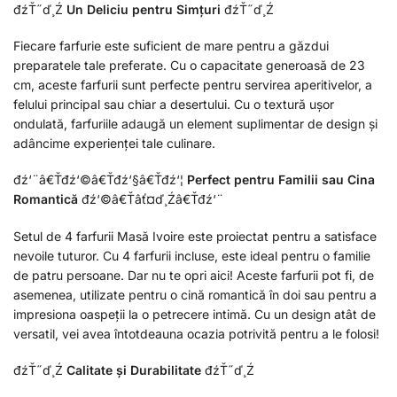
đźŤ˝ď¸Ź
Un Deliciu pentru Simțuri
đźŤ˝ď¸Ź
Fiecare farfurie este suficient de mare pentru a găzdui
preparatele tale preferate. Cu o capacitate generoasă de 23
cm, aceste farfurii sunt perfecte pentru servirea aperitivelor, a
felului principal sau chiar a desertului. Cu o textură ușor
ondulată, farfuriile adaugă un element suplimentar de design și
adâncime experienței tale culinare.
đź‘¨â€Ťđź‘©â€Ťđź‘§â€Ťđź‘¦
Perfect pentru Familii sau Cina
Romantică
đź‘©â€Ťâť¤ď¸Źâ€Ťđź‘¨
Setul de 4 farfurii Masă Ivoire este proiectat pentru a satisface
nevoile tuturor. Cu 4 farfurii incluse, este ideal pentru o familie
de patru persoane. Dar nu te opri aici! Aceste farfurii pot fi, de
asemenea, utilizate pentru o cină romantică în doi sau pentru a
impresiona oaspeții la o petrecere intimă. Cu un design atât de
versatil, vei avea întotdeauna ocazia potrivită pentru a le folosi!
đźŤ˝ď¸Ź
Calitate și Durabilitate
đźŤ˝ď¸Ź