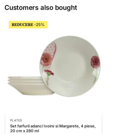
Customers also bought
𝐑𝐄𝐃𝐔𝐂𝐄𝐑𝐄
PLATES
Set farfurii adanci Ivoire si Margarete, 4 piese,
20 cm x 280 ml