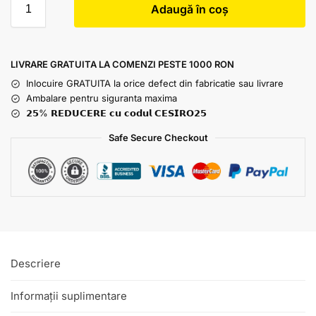
Adaugă în coș
LIVRARE GRATUITA LA COMENZI PESTE 1000 RON
Inlocuire GRATUITA la orice defect din fabricatie sau livrare
Ambalare pentru siguranta maxima
𝟮𝟱% 𝗥𝗘𝗗𝗨𝗖𝗘𝗥𝗘 𝗰𝘂 𝗰𝗼𝗱𝘂𝗹 𝗖𝗘𝗦𝗜𝗥𝗢𝟮𝟱
Safe Secure Checkout
Descriere
Informații suplimentare