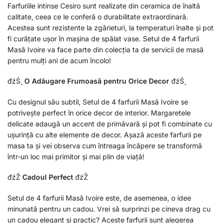
Farfuriile intinse Cesiro sunt realizate din ceramica de înaltă
calitate, ceea ce le conferă o durabilitate extraordinară.
Acestea sunt rezistente la zgârieturi, la temperaturi înalte și pot
fi curățate ușor în mașina de spălat vase. Setul de 4 farfurii
Masă Ivoire va face parte din colecția ta de servicii de masă
pentru mulți ani de acum încolo!
đźŚ¸
O Adăugare Frumoasă pentru Orice Decor
đźŚ¸
Cu designul său subtil, Setul de 4 farfurii Masă Ivoire se
potrivește perfect în orice decor de interior. Margaretele
delicate adaugă un accent de primăvară și pot fi combinate cu
ușurință cu alte elemente de decor. Așază aceste farfurii pe
masa ta și vei observa cum întreaga încăpere se transformă
într-un loc mai primitor și mai plin de viață!
đźŽ
Cadoul Perfect
đźŽ
Setul de 4 farfurii Masă Ivoire este, de asemenea, o idee
minunată pentru un cadou. Vrei să surprinzi pe cineva drag cu
un cadou elegant și practic? Aceste farfurii sunt alegerea