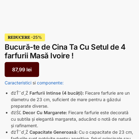
𝐑𝐄𝐃𝐔𝐂𝐄𝐑𝐄
Bucură-te de Cina Ta Cu Setul de 4
farfurii Masă Ivoire !
87,99
lei
Caracteristici
si
componente:
đźŤ˝ď¸Ź
Farfurii Intinse (4 bucăți):
Fiecare farfurie are un
diametru de 23 cm, suficient de mare pentru a găzdui
preparate diverse.
đźŚĽ
Decor Cu Margarete:
Fiecare farfurie este decorată
cu subtila și elegantă margareta, aducând o notă de natură
și rafinament.
đźŤ˝ď¸Ź
Capacitate Generoasă:
Cu o capacitate de 23 cm,
farfuriile sunt potrivite pentru aperitive, feluri principale sau