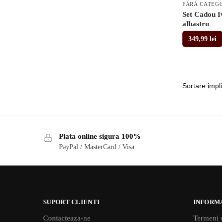
FĂRĂ CATEG
Set Cadou Iv
albastru
349,99
lei
Plata online sigura 100%
PayPal / MasterCard / Visa
SUPORT CLIENTI
INFORM
Contacteaza-ne
Termeni s