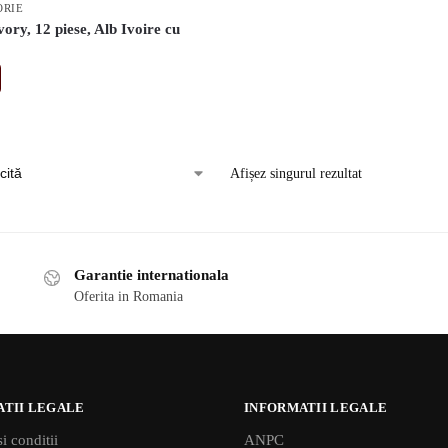
ORIE
ory, 12 piese, Alb Ivoire cu
Afișez singurul rezultat
Garantie internationala
Oferita in Romania
ATII LEGALE
INFORMATII LEGALE
i conditii
ANPC