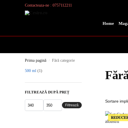
Contacteaza-ne : 0757112211
Search
Home
Maga
Prima pagină
Fără categorie
/
500 ml
(1)
Fără
FILTREAZĂ DUPĂ PREȚ
Filtrează
𝐑𝐄𝐃𝐔𝐂𝐄