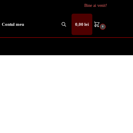
Bine ai venit!
Contul meu
0,00
lei
0
Caută