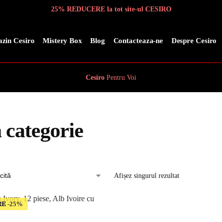
25% REDUCERE la tot site-ul CESIRO
zin Cesiro
Mistery Box
Blog
Contacteaza-ne
Despre Cesiro
Cesiro
Pentru
Voi
 categorie
Afișez singurul rezultat
𝐄