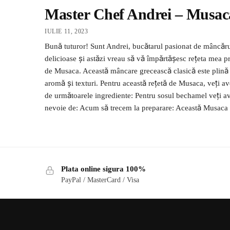
Master Chef Andrei – Musac
IULIE 11, 2023
Bună tuturor! Sunt Andrei, bucătarul pasionat de mâncăru
delicioase și astăzi vreau să vă împărtășesc rețeta mea p
de Musaca. Această mâncare grecească clasică este plină
aromă și texturi. Pentru această rețetă de Musaca, veți a
de următoarele ingrediente: Pentru sosul bechamel veți a
nevoie de: Acum să trecem la preparare: Această Musaca
Plata online sigura 100%
PayPal / MasterCard / Visa