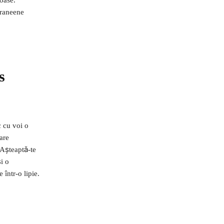
eraneene
s
c cu voi o
are
 Așteaptă-te
i o
într-o lipie.