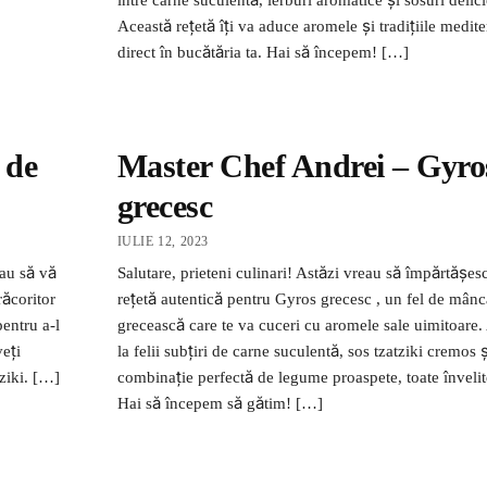
Această rețetă îți va aduce aromele și tradițiile medit
direct în bucătăria ta. Hai să începem! […]
 de
Master Chef Andrei – Gyro
grecesc
IULIE 12, 2023
eau să vă
Salutare, prieteni culinari! Astăzi vreau să împărtășes
răcoritor
rețetă autentică pentru Gyros grecesc , un fel de mânc
pentru a-l
grecească care te va cuceri cu aromele sale uimitoare.
veți
la felii subțiri de carne suculentă, sos tzatziki cremos ș
ziki. […]
combinație perfectă de legume proaspete, toate învelite 
Hai să începem să gătim! […]