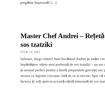
pregătim împreună! […]
Master Chef Andrei – Rețetă
sos tzatziki
IULIE 13, 2023
Salutare, dragi cititori! Sunt bucătarul Andrei și astăzi vr
împărtășesc rețeta mea preferată de sos tzatziki – un sos 
și aromat perfect pentru a însoți preparatele grecești sau 
savura cu legume crocante. Iată de ce ai nevoie: Sper că 
încerca și veți aprecia această rețetă minunată de sos tzat