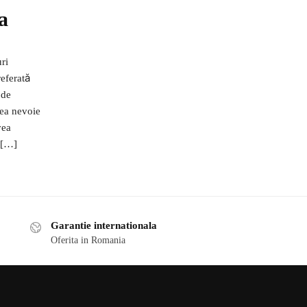
a
ri
referată
 de
vea nevoie
vea
 […]
Garantie internationala
Oferita in Romania