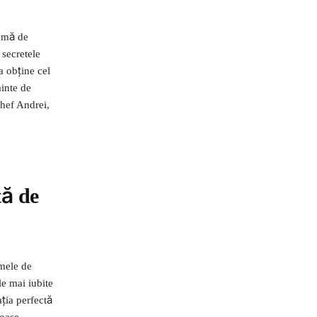
emă de
 secretele
a obține cel
inte de
Chef Andrei,
tă de
 mele de
le mai iubite
ția perfectă
ioase.