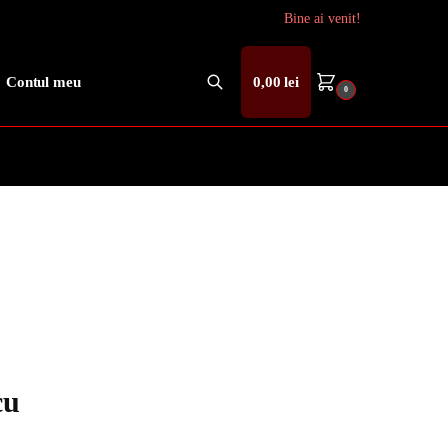
Bine ai venit!
Contul meu
0,00
lei
0
Caută
cu