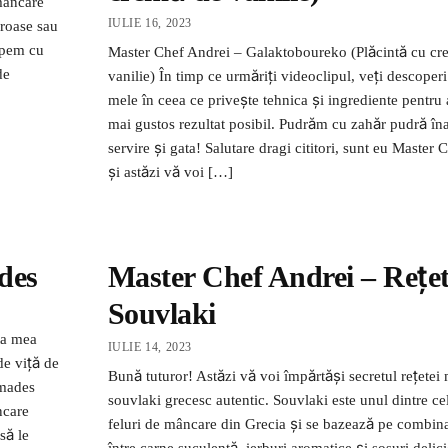
mâncare
IULIE 16, 2023
oroase sau
epem cu
Master Chef Andrei – Galaktoboureko (Plăcintă cu cr
de
vanilie) În timp ce urmăriți videoclipul, veți descoperi
mele în ceea ce privește tehnica și ingrediente pentru 
mai gustos rezultat posibil. Pudrăm cu zahăr pudră îna
servire și gata! Salutare dragi cititori, sunt eu Master 
și astăzi vă voi […]
des
Master Chef Andrei – Rețe
Souvlaki
ta mea
IULIE 14, 2023
de viță de
Bună tuturor! Astăzi vă voi împărtăși secretul rețetei
lmades
souvlaki grecesc autentic. Souvlaki este unul dintre ce
ncare
feluri de mâncare din Grecia și se bazează pe combina
să le
între carne suculentă, ierburi aromatice și sosuri delic