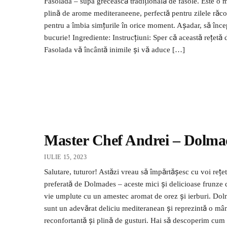
Fasolada – supa grecească tradițională de fasole. Este o 
plină de arome mediteraneene, perfectă pentru zilele răc
pentru a îmbia simțurile în orice moment. Așadar, să înc
bucurie! Ingrediente: Instrucțiuni: Sper că această rețetă 
Fasolada vă încântă inimile și vă aduce […]
Master Chef Andrei – Dolma
IULIE 15, 2023
Salutare, tuturor! Astăzi vreau să împărtășesc cu voi rețe
preferată de Dolmades – aceste mici și delicioase frunze 
vie umplute cu un amestec aromat de orez și ierburi. Do
sunt un adevărat deliciu mediteranean și reprezintă o mâ
reconfortantă și plină de gusturi. Hai să descoperim cum 