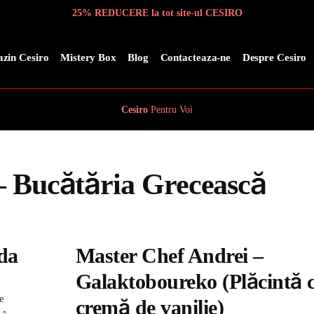
25% REDUCERE la tot site-ul CESIRO
zin Cesiro
Mistery Box
Blog
Contacteaza-ne
Despre Cesiro
Cesiro
Pentru
Voi
– Bucătăria Grecească
da
Master Chef Andrei –
Galaktoboureko (Plăcintă 
e
cremă de vanilie)