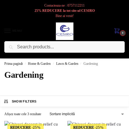
Contacteaza-ne : 0757112211
25% REDUCERE la tot site-ul CESIRO
Bine ai venit!
MENIU
0
Caută
Cesiro
Pentru
Voi
Prima pagină
Home & Garden
Lawn & Garden
Gardening
/
/
/
Gardening
SHOW FILTERS
Afișez toate cele 3 rezultate
𝐑𝐄𝐃𝐔𝐂𝐄𝐑𝐄
𝐑𝐄𝐃𝐔𝐂𝐄𝐑𝐄