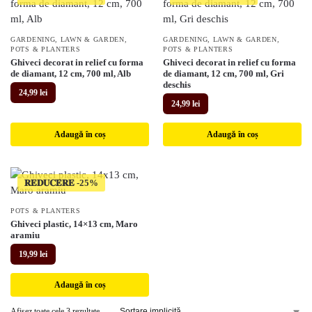
GARDENING
,
LAWN & GARDEN
,
GARDENING
,
LAWN & GARDEN
,
POTS & PLANTERS
POTS & PLANTERS
Ghiveci decorat in relief cu forma
Ghiveci decorat in relief cu forma
de diamant, 12 cm, 700 ml, Alb
de diamant, 12 cm, 700 ml, Gri
deschis
24,99
lei
24,99
lei
Adaugă în coș
Adaugă în coș
𝐑𝐄𝐃𝐔𝐂𝐄𝐑𝐄
POTS & PLANTERS
Ghiveci plastic, 14×13 cm, Maro
aramiu
19,99
lei
Adaugă în coș
Afișez toate cele 3 rezultate