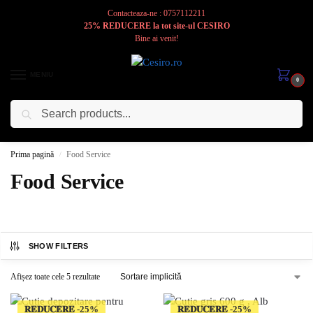
Contacteaza-ne : 0757112211
25% REDUCERE la tot site-ul CESIRO
Bine ai venit!
MENIU
0
Caută
Cesiro
Pentru
Voi
Prima pagină
Food Service
/
Food Service
SHOW FILTERS
Afișez toate cele 5 rezultate
𝐑𝐄𝐃𝐔𝐂𝐄𝐑𝐄
𝐑𝐄𝐃𝐔𝐂𝐄𝐑𝐄