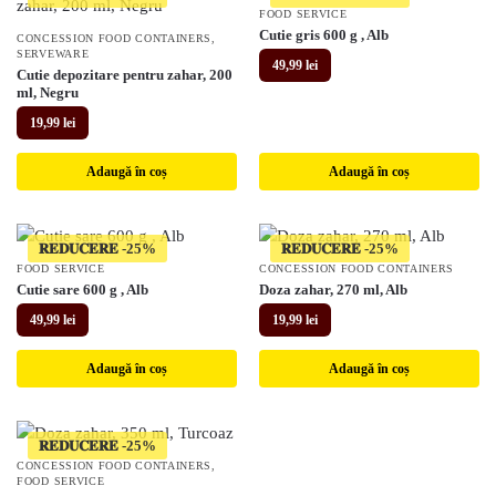
FOOD SERVICE
Cutie gris 600 g , Alb
CONCESSION FOOD CONTAINERS
,
SERVEWARE
49,99
lei
Cutie depozitare pentru zahar, 200
ml, Negru
19,99
lei
Adaugă în coș
Adaugă în coș
𝐑𝐄𝐃𝐔𝐂𝐄𝐑𝐄
𝐑𝐄𝐃𝐔𝐂𝐄𝐑𝐄
FOOD SERVICE
CONCESSION FOOD CONTAINERS
Cutie sare 600 g , Alb
Doza zahar, 270 ml, Alb
49,99
lei
19,99
lei
Adaugă în coș
Adaugă în coș
𝐑𝐄𝐃𝐔𝐂𝐄𝐑𝐄
CONCESSION FOOD CONTAINERS
,
FOOD SERVICE