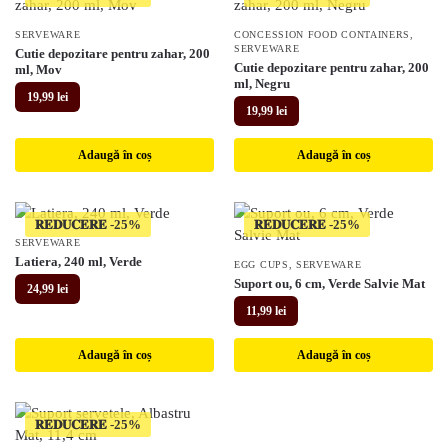
SERVEWARE
CONCESSION FOOD CONTAINERS
,
SERVEWARE
Cutie depozitare pentru zahar, 200
Cutie depozitare pentru zahar, 200
ml, Mov
ml, Negru
19,99
lei
19,99
lei
Adaugă în coș
Adaugă în coș
𝐑𝐄𝐃𝐔𝐂𝐄𝐑𝐄
𝐑𝐄𝐃𝐔𝐂𝐄𝐑𝐄
SERVEWARE
Latiera, 240 ml, Verde
EGG CUPS
,
SERVEWARE
Suport ou, 6 cm, Verde Salvie Mat
24,99
lei
11,99
lei
Adaugă în coș
Adaugă în coș
𝐑𝐄𝐃𝐔𝐂𝐄𝐑𝐄