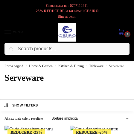
Contacteaza-ne : 0757112211
25% REDUCERE la tot site-ul CESIRO
Bine ai venit!
MENIU
0
Caută
Cesiro
Pentru
Voi
Prima pagină
Home & Garden
Kitchen & Dining
Tableware
Serveware
/
/
/
/
Serveware
SHOW FILTERS
Afișez toate cele 5 rezultate
𝐑𝐄𝐃𝐔𝐂𝐄𝐑𝐄
𝐑𝐄𝐃𝐔𝐂𝐄𝐑𝐄