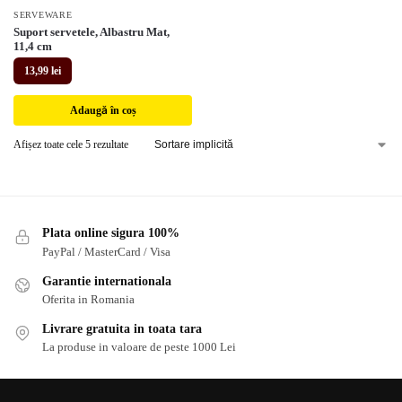
SERVEWARE
Suport servetele, Albastru Mat,
11,4 cm
13,99
lei
Adaugă în coș
Afișez toate cele 5 rezultate
Plata online sigura 100%
PayPal / MasterCard / Visa
Garantie internationala
Oferita in Romania
Livrare gratuita in toata tara
La produse in valoare de peste 1000 Lei