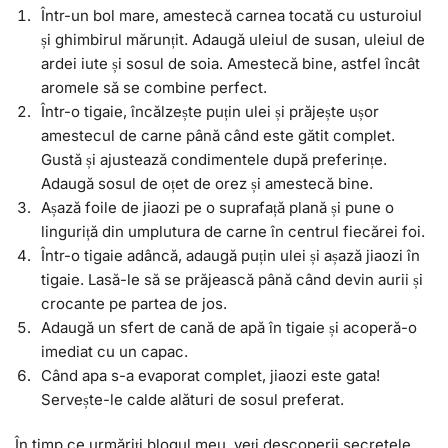
Într-un bol mare, amestecă carnea tocată cu usturoiul
și ghimbirul mărunțit. Adaugă uleiul de susan, uleiul de
ardei iute și sosul de soia. Amestecă bine, astfel încât
aromele să se combine perfect.
Într-o tigaie, încălzește puțin ulei și prăjește ușor
amestecul de carne până când este gătit complet.
Gustă și ajustează condimentele după preferințe.
Adaugă sosul de oțet de orez și amestecă bine.
Așază foile de jiaozi pe o suprafață plană și pune o
linguriță din umplutura de carne în centrul fiecărei foi.
Într-o tigaie adâncă, adaugă puțin ulei și așază jiaozi în
tigaie. Lasă-le să se prăjească până când devin aurii și
crocante pe partea de jos.
Adaugă un sfert de cană de apă în tigaie și acoperă-o
imediat cu un capac.
Când apa s-a evaporat complet, jiaozi este gata!
Servește-le calde alături de sosul preferat.
În timp ce urmăriți blogul meu, veți descoperii secretele