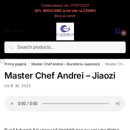
Contacteaza-ne : 0757112211
25% REDUCERE la tot site-ul CESIRO
Bine ai venit!
MENIU
0
Caută
Cesiro
Pentru
Voi
Prima pagină
Master Chef Andrei – Bucătăria Japoneză
Master Chef Andrei – Jiaozi
/
/
Master Chef Andrei – Jiaozi
IULIE 30, 2023
Bună tuturor! Azi vreau să împărtășesc cu voi una dintre