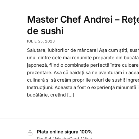
Master Chef Andrei – Reț
de sushi
IULIE 25, 2023
Salutare, iubitorilor de mâncare! Așa cum știți, sus
unul dintre cele mai renumite preparate din bucătă
japoneză, fiind o combinație perfectă între culoare,
prezentare. Așa că haideți să ne aventurăm în acea
culinară și să creăm propriile roluri de sushi! Ingre
Instrucțiuni: Aceasta a fost o experiență minunată 
bucătărie, creând […]
Plata online sigura 100%
PayPal / MasterCard / Visa