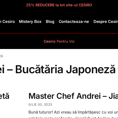
25% REDUCERE la tot site-ul CESIRO
 Cesiro
Mistery Box
Blog
Contacteaza-ne
Despre Cesi
Cesiro
Pentru
Voi
ză
i – Bucătăria Japoneză
etă
Master Chef Andrei – Ji
IULIE 30, 2023
Bună tuturor! Azi vreau să împărtășesc cu voi un