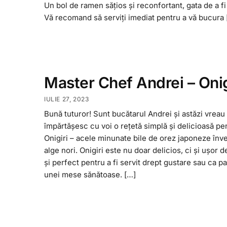
Un bol de ramen sățios și reconfortant, gata de a fi
Vă recomand să serviți imediat pentru a vă bucura 
Master Chef Andrei – Onig
IULIE 27, 2023
Bună tuturor! Sunt bucătarul Andrei și astăzi vreau
împărtășesc cu voi o rețetă simplă și delicioasă pe
Onigiri – acele minunate bile de orez japoneze învel
alge nori. Onigiri este nu doar delicios, ci și ușor d
și perfect pentru a fi servit drept gustare sau ca pa
unei mese sănătoase. […]