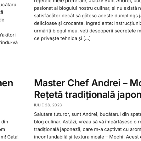
rețetele mele preferate, Jiaozi! Sunt Andrei, bu
bucătarul
pasionat al blogului nostru culinar, și nu există 
tă
satisfăcător decât să gătesc aceste dumplings 
 de
delicioase și crocante. Ingrediente: Instrucțiuni:
urmăriți blogul meu, veți descoperii secretele 
Yakitori
ce privește tehnica și […]
erindu-vă
men
Master Chef Andrei – Mo
Rețetă tradițională japo
IULIE 28, 2023
Salutare tuturor, sunt Andrei, bucătarul din spat
 din
blog culinar. Astăzi, vreau să vă împărtășesc o r
vem
tradițională japoneză, care m-a captivat cu aro
em! Gata!
inconfundabilă și textura moale – Mochi. Acest 