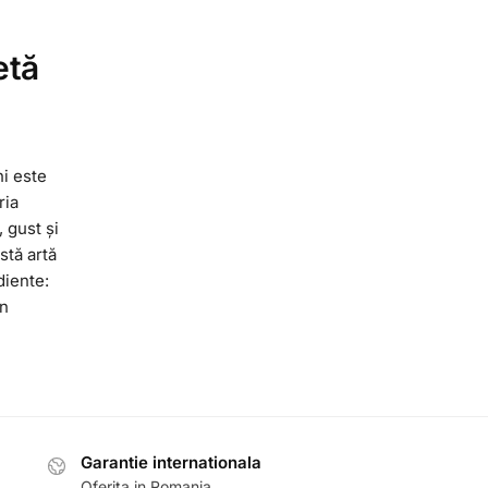
etă
hi este
ria
 gust și
stă artă
diente:
în
Garantie internationala
Oferita in Romania