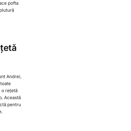
face pofta
plutură
țetă
unt Andrei,
 toate
 o rețetă
p. Această
ctă pentru
e.