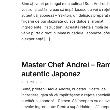
Bine ați venit pe blogul meu culinar! Sunt Andrei, 
vostru, și astăzi vreau să împărtășesc cu voi o rețe
autentică japoneză – Yakitori, un delicios preparat
frigărui de pui glazurate cu sos dulce și aromat.
Ingrediente: Instrucțiuni: Această rețetă simplă de 
vă va purta direct în inima bucătăriei japoneze, of
o experiență […]
Master Chef Andrei – Ra
autentic Japonez
IULIE 29, 2023
Bună, prieteni! Aici e Andrei, bucătarul vostru de
încredere, gata să vă împărtășesc o rețetă specială
bucătăria japoneză – Ramen. Să începem cu ce a
nevoie: Ingrediente: Pentru supă: Haideți să încep