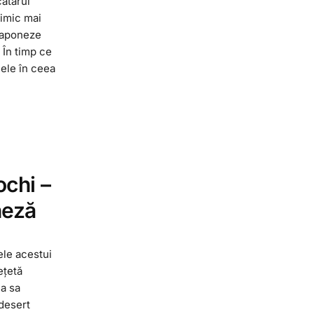
cătarul
nimic mai
japoneze
 În timp ce
mele în ceea
chi –
neză
ele acestui
ețetă
ma sa
desert