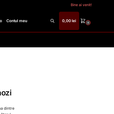
Bine ai venit!
ro
Contul meu
0,00
lei
0
Caută
aozi
a dintre