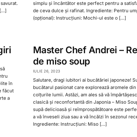
 savurat.
simplu și încântător este perfect pentru a satis
[…]
de ceva dulce și rafinat. Ingrediente: Pentru um
(opțional): Instrucțiuni: Mochi-ul este o […]
iri
Master Chef Andrei – Re
de miso soup
 să
IULIE 26, 2023
ntru
Salutare, dragi iubitori ai bucătăriei japoneze! S
ite în
bucătarul pasionat care explorează aromele din
e făcut
colțurile lumii. Astăzi, am ales să vă împărtășesc
rte a
clasică și reconfortantă din Japonia – Miso Sou
supă delicioasă și reîmprospătătoare este perfe
a vă înveseli ziua sau a vă încălzi în sezonul rec
Ingrediente: Instrucțiuni: Miso […]