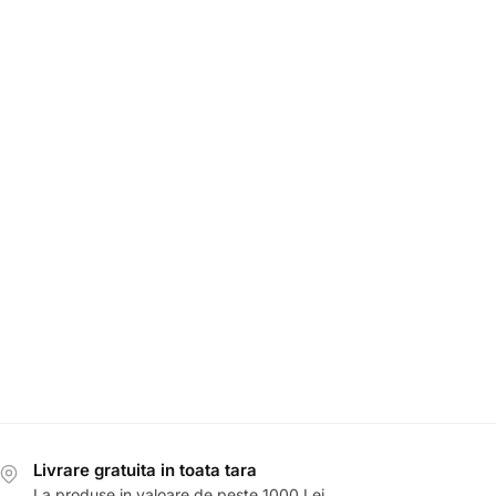
Livrare gratuita in toata tara
La produse in valoare de peste 1000 Lei