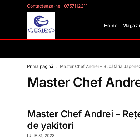
Contacteaza-ne : 0757112211
Search
Home
Magazin
Prima pagină
Master Chef Andrei – Bucătăria Japone
/
Master Chef Andre
Master Chef Andrei – Reț
de yakitori
IULIE 31, 2023