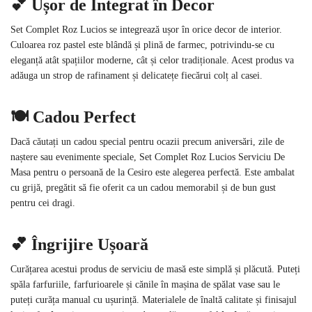
💕 Ușor de Integrat în Decor
Set Complet Roz Lucios se integrează ușor în orice decor de interior.
Culoarea roz pastel este blândă și plină de farmec, potrivindu-se cu
eleganță atât spațiilor moderne, cât și celor tradiționale. Acest produs va
adăuga un strop de rafinament și delicatețe fiecărui colț al casei.
🍽️ Cadou Perfect
Dacă căutați un cadou special pentru ocazii precum aniversări, zile de
naștere sau evenimente speciale, Set Complet Roz Lucios Serviciu De
Masa pentru o persoană de la Cesiro este alegerea perfectă. Este ambalat
cu grijă, pregătit să fie oferit ca un cadou memorabil și de bun gust
pentru cei dragi.
💕 Îngrijire Ușoară
Curățarea acestui produs de serviciu de masă este simplă și plăcută. Puteți
spăla farfuriile, farfurioarele și cănile în mașina de spălat vase sau le
puteți curăța manual cu ușurință. Materialele de înaltă calitate și finisajul