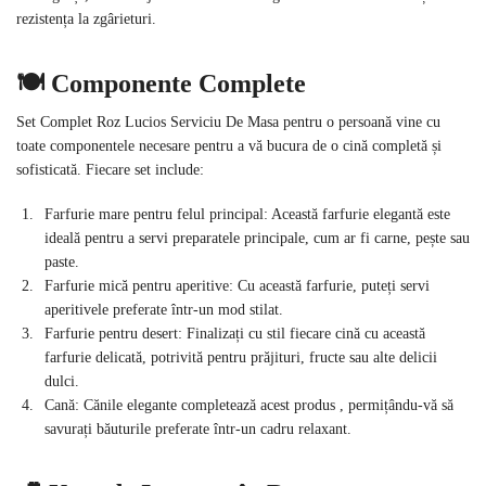
rezistența la zgârieturi.
🍽️ Componente Complete
Set Complet Roz Lucios Serviciu De Masa pentru o persoană vine cu
toate componentele necesare pentru a vă bucura de o cină completă și
sofisticată. Fiecare set include:
Farfurie mare pentru felul principal: Această farfurie elegantă este
ideală pentru a servi preparatele principale, cum ar fi carne, pește sau
paste.
Farfurie mică pentru aperitive: Cu această farfurie, puteți servi
aperitivele preferate într-un mod stilat.
Farfurie pentru desert: Finalizați cu stil fiecare cină cu această
farfurie delicată, potrivită pentru prăjituri, fructe sau alte delicii
dulci.
Cană: Cănile elegante completează acest produs , permițându-vă să
savurați băuturile preferate într-un cadru relaxant.