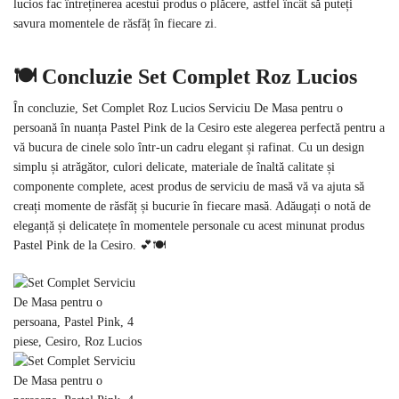
lucios fac întreținerea acestui produs o plăcere, astfel încât să puteți
savura momentele de răsfăț în fiecare zi.
🍽️ Concluzie Set Complet Roz Lucios
În concluzie, Set Complet Roz Lucios Serviciu De Masa pentru o
persoană în nuanța Pastel Pink de la Cesiro este alegerea perfectă pentru a
vă bucura de cinele solo într-un cadru elegant și rafinat. Cu un design
simplu și atrăgător, culori delicate, materiale de înaltă calitate și
componente complete, acest produs de serviciu de masă vă va ajuta să
creați momente de răsfăț și bucurie în fiecare masă. Adăugați o notă de
eleganță și delicatețe în momentele personale cu acest minunat produs
Pastel Pink de la Cesiro. 💕🍽️