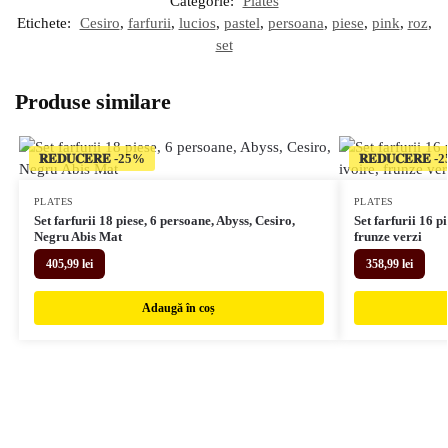
Categorie:
Plates
Etichete:
Cesiro
,
farfurii
,
lucios
,
pastel
,
persoana
,
piese
,
pink
,
roz
,
set
Produse similare
𝐑𝐄𝐃𝐔𝐂𝐄𝐑𝐄
𝐑𝐄𝐃𝐔𝐂𝐄𝐑𝐄
PLATES
PLATES
Set farfurii 18 piese, 6 persoane, Abyss, Cesiro,
Set farfurii 16 p
Negru Abis Mat
frunze verzi
405,99
lei
358,99
lei
Adaugă în coș