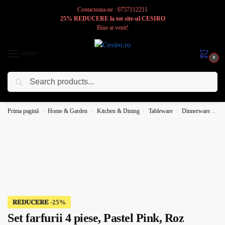
Contacteaza-ne : 0757112211
25% REDUCERE la tot site-ul CESIRO
Bine ai venit!
MENIU
0
Caută
Cesiro
Pentru
Voi
Prima pagină
Home & Garden
Kitchen & Dining
Tableware
Dinnerware
Pl
/
/
/
/
𝐑𝐄𝐃𝐔𝐂𝐄𝐑𝐄
Set farfurii 4 piese, Pastel Pink, Roz