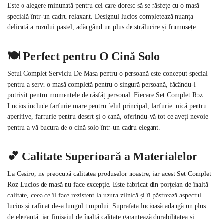
Este o alegere minunată pentru cei care doresc să se răsfețe cu o masă
specială într-un cadru relaxant. Designul lucios completează nuanța
delicată a rozului pastel, adăugând un plus de strălucire și frumusețe.
🍽️ Perfect pentru O Cină Solo
Setul Complet Serviciu De Masa pentru o persoană este conceput special
pentru a servi o masă completă pentru o singură persoană, făcându-l
potrivit pentru momentele de răsfăț personal. Fiecare Set Complet Roz
Lucios include farfurie mare pentru felul principal, farfurie mică pentru
aperitive, farfurie pentru desert și o cană, oferindu-vă tot ce aveți nevoie
pentru a vă bucura de o cină solo într-un cadru elegant.
💕 Calitate Superioară a Materialelor
La Cesiro, ne preocupă calitatea produselor noastre, iar acest Set Complet
Roz Lucios de masă nu face excepție. Este fabricat din porțelan de înaltă
calitate, ceea ce îl face rezistent la uzura zilnică și îi păstrează aspectul
lucios și rafinat de-a lungul timpului. Suprafața lucioasă adaugă un plus
de eleganță, iar finisajul de înaltă calitate garantează durabilitatea și