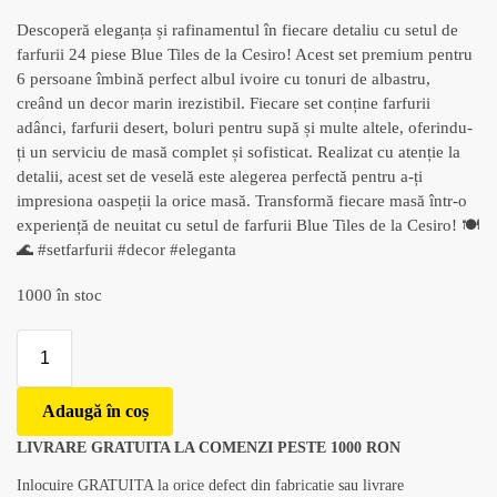
Descoperă eleganța și rafinamentul în fiecare detaliu cu setul de
farfurii 24 piese Blue Tiles de la Cesiro! Acest set premium pentru
6 persoane îmbină perfect albul ivoire cu tonuri de albastru,
creând un decor marin irezistibil. Fiecare set conține farfurii
adânci, farfurii desert, boluri pentru supă și multe altele, oferindu-
ți un serviciu de masă complet și sofisticat. Realizat cu atenție la
detalii, acest set de veselă este alegerea perfectă pentru a-ți
impresiona oaspeții la orice masă. Transformă fiecare masă într-o
experiență de neuitat cu setul de farfurii Blue Tiles de la Cesiro! 🍽️
🌊 #setfarfurii #decor #eleganta
1000 în stoc
Adaugă în coș
LIVRARE GRATUITA LA COMENZI PESTE 1000 RON
Inlocuire GRATUITA la orice defect din fabricatie sau livrare