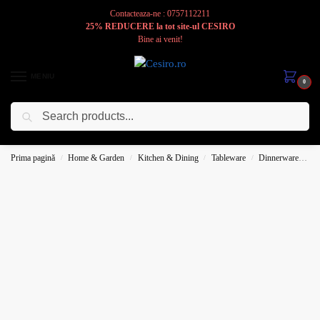
Contacteaza-ne : 0757112211
25% REDUCERE la tot site-ul CESIRO
Bine ai venit!
MENIU
0
Caută
Cesiro
Pentru
Voi
Prima pagină
Home & Garden
Kitchen & Dining
Tableware
Dinnerware
Pl
/
/
/
/