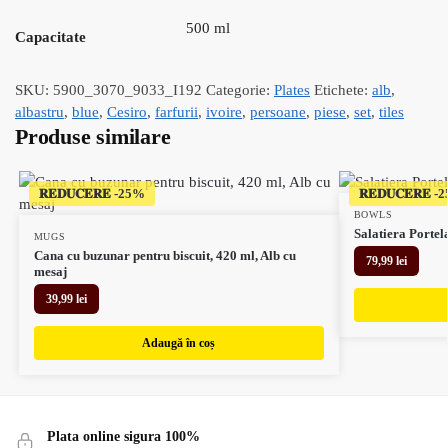
500 ml
Capacitate
SKU:
5900_3070_9033_I192
Categorie:
Plates
Etichete:
alb
,
albastru
,
blue
,
Cesiro
,
farfurii
,
ivoire
,
persoane
,
piese
,
set
,
tiles
Produse similare
𝐑𝐄𝐃𝐔𝐂𝐄𝐑𝐄
𝐑𝐄𝐃𝐔𝐂𝐄𝐑𝐄
BOWLS
Salatiera Portel
MUGS
Cana cu buzunar pentru biscuit, 420 ml, Alb cu
79,99
lei
mesaj
39,99
lei
Adaugă în coș
Plata online sigura 100%