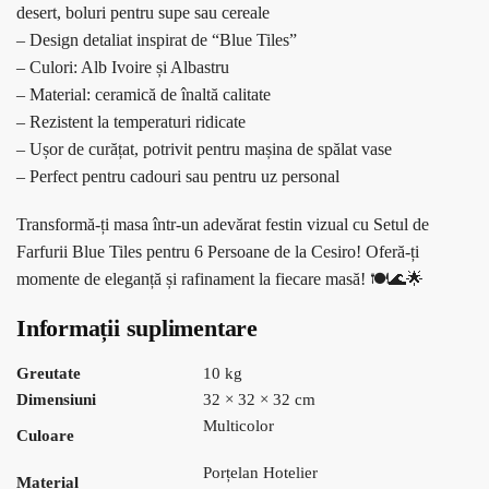
desert, boluri pentru supe sau cereale
– Design detaliat inspirat de “Blue Tiles”
– Culori: Alb Ivoire și Albastru
– Material: ceramică de înaltă calitate
– Rezistent la temperaturi ridicate
– Ușor de curățat, potrivit pentru mașina de spălat vase
– Perfect pentru cadouri sau pentru uz personal
Transformă-ți masa într-un adevărat festin vizual cu Setul de
Farfurii Blue Tiles pentru 6 Persoane de la Cesiro! Oferă-ți
momente de eleganță și rafinament la fiecare masă! 🍽️🌊🌟
Informații suplimentare
Greutate
10 kg
Dimensiuni
32 × 32 × 32 cm
Multicolor
Culoare
Porțelan Hotelier
Material