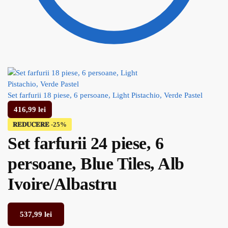
Set farfurii 18 piese, 6 persoane, Light Pistachio, Verde Pastel
416,99
lei
𝐑𝐄𝐃𝐔𝐂𝐄𝐑𝐄
Set farfurii 24 piese, 6
persoane, Blue Tiles, Alb
Ivoire/Albastru
537,99
lei