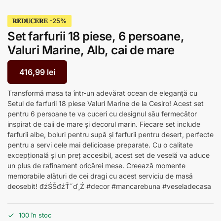
𝐑𝐄𝐃𝐔𝐂𝐄𝐑𝐄
Set farfurii 18 piese, 6 persoane,
Valuri Marine, Alb, cai de mare
416,99
lei
Transformă masa ta într-un adevărat ocean de eleganță cu
Setul de farfurii 18 piese Valuri Marine de la Cesiro! Acest set
pentru 6 persoane te va cuceri cu designul său fermecător
inspirat de caii de mare și decorul marin. Fiecare set include
farfurii albe, boluri pentru supă și farfurii pentru desert, perfecte
pentru a servi cele mai delicioase preparate. Cu o calitate
excepțională și un preț accesibil, acest set de veselă va aduce
un plus de rafinament oricărei mese. Creează momente
memorabile alături de cei dragi cu acest serviciu de masă
deosebit! đźŚŠđźŤ˝ď¸Ź #decor #mancarebuna #veseladecasa
100 în stoc