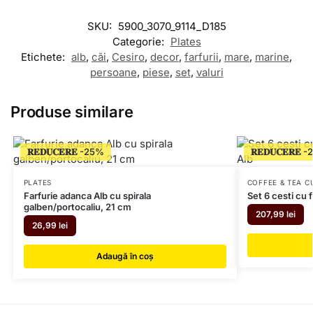
SKU:
5900_3070_9114_D185
Categorie:
Plates
Etichete:
alb
,
căi
,
Cesiro
,
decor
,
farfurii
,
mare
,
marine
,
persoane
,
piese
,
set
,
valuri
Produse similare
𝐑𝐄𝐃𝐔𝐂𝐄𝐑𝐄
𝐑𝐄𝐃𝐔𝐂𝐄𝐑𝐄
PLATES
COFFEE & TEA C
Farfurie adanca Alb cu spirala
Set 6 cesti cu 
galben/portocaliu, 21 cm
207,99
lei
26,99
lei
Adaugă în coș