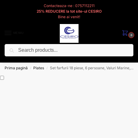
Contacteaza-ne : 0757112211
25% REDUCERE la tot site-ul CESIRO
Bine ai venit!
MENIU
0
Caută
Cesiro
Pentru
Voi
Prima pagină
Plates
Set farfurii 18 piese, 6 persoane, Valuri Marine, Alb, cai de mare
/
/