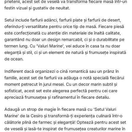
prietenii, acest set de veselă va transforma fiecare masă într-un
festin vizual și gustativ de neuitat.
Setul include farfurii adânci, farfurii plate și farfurii de desert,
oferindu-ți versatilitate pentru orice tip de masă. Fiecare piesă
este confecționată cu atenție din materiale de înaltă calitate,
garantând nu doar un design remarcabil, ci și o durabilitate pe
termen lung. Cu ‘Valuri Marine’, vei aduce în casa ta nu doar
eleganță și stil, ci și un element de natură și frumusețe inspirată
de ocean.
Indiferent dacă organizezi o cină romantică sau un prânz în
familie, acest set de farfurii va adăuga o notă specială fiecărui
moment petrecut în jurul mesei. Cu un decor marin subtil și
sofisticat, acest set este alegerea perfectă pentru cei care
apreciază frumusețea și rafinamentul în fiecare detaliu.
Adaugă un strop de magie în fiecare masă cu ‘Setul Valuri
Marine’ de la Cesiro și transformă-ți experiența culinară într-o
călătorie plină de farmec și eleganță! Optează pentru acest set
de veselă și lasă-te inspirat de frumusețea creaturilor marine în