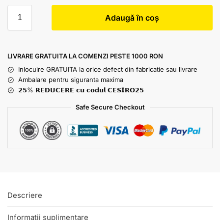
Adaugă în coș
LIVRARE GRATUITA LA COMENZI PESTE 1000 RON
Inlocuire GRATUITA la orice defect din fabricatie sau livrare
Ambalare pentru siguranta maxima
𝟮𝟱% 𝗥𝗘𝗗𝗨𝗖𝗘𝗥𝗘 𝗰𝘂 𝗰𝗼𝗱𝘂𝗹 𝗖𝗘𝗦𝗜𝗥𝗢𝟮𝟱
Safe Secure Checkout
Descriere
Informații suplimentare