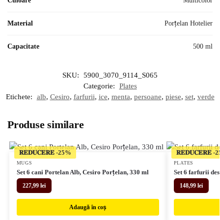
Culoare
Multicolor
Material
Porțelan Hotelier
Capacitate
500 ml
SKU:
5900_3070_9114_S065
Categorie:
Plates
Etichete:
alb
,
Cesiro
,
farfurii
,
ice
,
menta
,
persoane
,
piese
,
set
,
verde
Produse similare
𝐑𝐄𝐃𝐔𝐂𝐄𝐑𝐄
𝐑𝐄𝐃𝐔𝐂𝐄𝐑𝐄
MUGS
PLATES
Set 6 cani Portelan Alb, Cesiro Porțelan, 330 ml
Set 6 farfurii de
227,99
lei
148,99
lei
Adaugă în coș