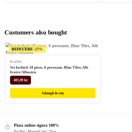
Customers also bought
𝐑𝐄𝐃𝐔𝐂𝐄𝐑𝐄
PLATES
Set farfurii 18 piese, 6 persoane, Blue Tiles, Alb
Ivoire/Albastru
405,99
lei
Adaugă în coș
Plata online sigura 100%
PayPal / MasterCard / Visa