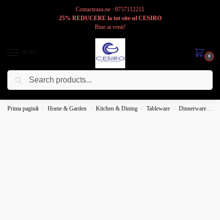
Contacteaza-ne : 0757112211
25% REDUCERE la tot site-ul CESIRO
Bine ai venit!
MENIU
0
Caută
Cesiro
Pentru
Voi
Prima pagină
Home & Garden
Kitchen & Dining
Tableware
Dinnerware
P
/
/
/
/