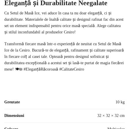
Eleganță și Durabilitate Neegalate
Cu Setul de Masă Ice, vei aduce în casa ta nu doar eleganță, ci și
durabilitate. Materialele de înaltă calitate și designul rafinat fac din acest
set un element indispensabil pentru orice masă specială. Alege calitatea
și stilul inconfundabil al produselor Cesiro!
Transformă fiecare masă într-o experiență de neuitat cu Setul de Masă
Ice de la Cesiro. Bucură-te de eleganță, rafinament și calitate superioară
în fiecare colț al casei tale. Optează pentru designul sofisticat și
durabilitatea excepțională a acestui set și lasă-te purtat de magia fiecărei
mese! 🍽️❄️ #EleganțăRăcoroasă #CalitateCesiro
Greutate
10 kg
Dimensiuni
32 × 32 × 32 cm