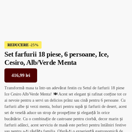
𝐑𝐄𝐃𝐔𝐂𝐄𝐑𝐄
Set farfurii 18 piese, 6 persoane, Ice,
Cesiro, Alb/Verde Menta
416,99
lei
Transformă masa ta într-un adevărat festin cu Setul de farfurii 18 piese
Ice Cesiro Alb/Verde Menta! 🍽️ Acest set elegant și rafinat conține tot ce
ai nevoie pentru a servi un delicios prânz sau cină pentru 6 persoane. Cu
farfurii albe și verzi menta, boluri pentru supă și farfurii de desert, acest
set de veselă aduce un strop de prospețime și eleganță în orice
bucătărie. Cu o combinație de castroane pentru ciorbă, decor marin și
farfurii adânci, acest serviciu de masă este perfect pentru întâlniri festive
sau pentru a-ți răsfăța familia. Oferă-ți o experiență gastronomică de