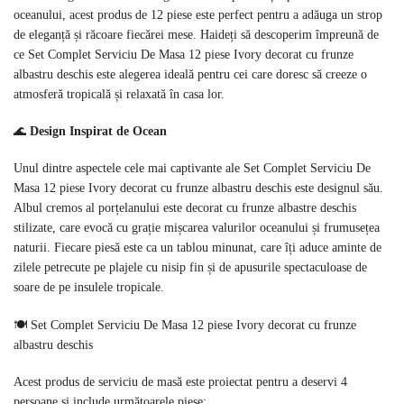
oceanului, acest produs de 12 piese este perfect pentru a adăuga un strop
de eleganță și răcoare fiecărei mese. Haideți să descoperim împreună de
ce Set Complet Serviciu De Masa 12 piese Ivory decorat cu frunze
albastru deschis este alegerea ideală pentru cei care doresc să creeze o
atmosferă tropicală și relaxată în casa lor.
🌊
Design Inspirat de Ocean
Unul dintre aspectele cele mai captivante ale Set Complet Serviciu De
Masa 12 piese Ivory decorat cu frunze albastru deschis este designul său.
Albul cremos al porțelanului este decorat cu frunze albastre deschis
stilizate, care evocă cu grație mișcarea valurilor oceanului și frumusețea
naturii. Fiecare piesă este ca un tablou minunat, care îți aduce aminte de
zilele petrecute pe plajele cu nisip fin și de apusurile spectaculoase de
soare de pe insulele tropicale.
🍽️ Set Complet Serviciu De Masa 12 piese Ivory decorat cu frunze
albastru deschis
Acest produs de serviciu de masă este proiectat pentru a deservi 4
persoane și include următoarele piese: