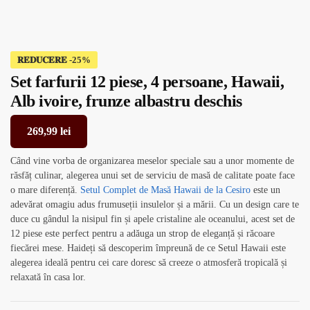
𝐑𝐄𝐃𝐔𝐂𝐄𝐑𝐄
Set farfurii 12 piese, 4 persoane, Hawaii,
Alb ivoire, frunze albastru deschis
269,99
lei
Când vine vorba de organizarea meselor speciale sau a unor momente de
răsfăț culinar, alegerea unui set de serviciu de masă de calitate poate face
o mare diferență.
Setul Complet de Masă
Hawaii de la Cesiro
este un
adevărat omagiu adus frumuseții insulelor și a mării. Cu un design care te
duce cu gândul la nisipul fin și apele cristaline ale oceanului, acest set de
12 piese este perfect pentru a adăuga un strop de eleganță și răcoare
fiecărei mese. Haideți să descoperim împreună de ce Setul Hawaii este
alegerea ideală pentru cei care doresc să creeze o atmosferă tropicală și
relaxată în casa lor.