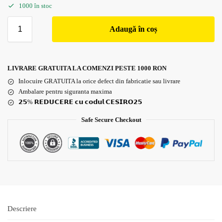
1000 în stoc
Adaugă în coș
LIVRARE GRATUITA LA COMENZI PESTE 1000 RON
Inlocuire GRATUITA la orice defect din fabricatie sau livrare
Ambalare pentru siguranta maxima
𝟮𝟱% 𝗥𝗘𝗗𝗨𝗖𝗘𝗥𝗘 𝗰𝘂 𝗰𝗼𝗱𝘂𝗹 𝗖𝗘𝗦𝗜𝗥𝗢𝟮𝟱
Safe Secure Checkout
Descriere