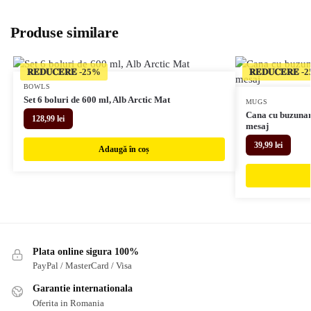
Produse similare
𝐑𝐄𝐃𝐔𝐂𝐄𝐑𝐄
𝐑𝐄𝐃𝐔𝐂𝐄𝐑𝐄
BOWLS
Set 6 boluri de 600 ml, Alb Arctic Mat
MUGS
Cana cu buzunar 
128,99
lei
mesaj
39,99
lei
Adaugă în coș
Plata online sigura 100%
PayPal / MasterCard / Visa
Garantie internationala
Oferita in Romania