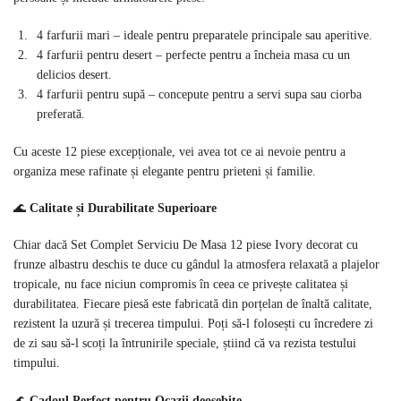
4 farfurii mari – ideale pentru preparatele principale sau aperitive.
4 farfurii pentru desert – perfecte pentru a încheia masa cu un
delicios desert.
4 farfurii pentru supă – concepute pentru a servi supa sau ciorba
preferată.
Cu aceste 12 piese excepționale, vei avea tot ce ai nevoie pentru a
organiza mese rafinate și elegante pentru prieteni și familie.
🌊
Calitate și Durabilitate Superioare
Chiar dacă Set Complet Serviciu De Masa 12 piese Ivory decorat cu
frunze albastru deschis te duce cu gândul la atmosfera relaxată a plajelor
tropicale, nu face niciun compromis în ceea ce privește calitatea și
durabilitatea. Fiecare piesă este fabricată din porțelan de înaltă calitate,
rezistent la uzură și trecerea timpului. Poți să-l folosești cu încredere zi
de zi sau să-l scoți la întrunirile speciale, știind că va rezista testului
timpului.
🌊
Cadoul Perfect pentru Ocazii deosebite