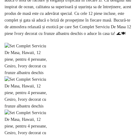
aducă o notă de răcoare și eleganță tropicală în fiecare zi. Cu designul său
inspirat de ocean, calitatea sa superioară și ușurința sa de întreținere, acest
produs de masă este cu adevărat special. Cu cele 12 piese incluse, este
complet și gata să aducă o briză de prospețime în fiecare masă. Bucură-te
de atmosfera relaxată și exotică pe care Set Complet Serviciu De Masa 12
piese Ivory decorat cu frunze albastru deschis o aduce în casa ta! 🌊🍽️