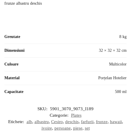
Greutate
8 kg
Dimensiuni
32 × 32 × 32 cm
Culoare
Multicolor
Material
Porțelan Hotelier
Capacitate
500 ml
SKU:
5901_3070_9073_I189
Categorie:
Plates
Etichete:
alb
,
albastru
,
Cesiro
,
deschis
,
farfurii
,
frunze
,
hawaii
,
ivoire
,
persoane
,
piese
,
set