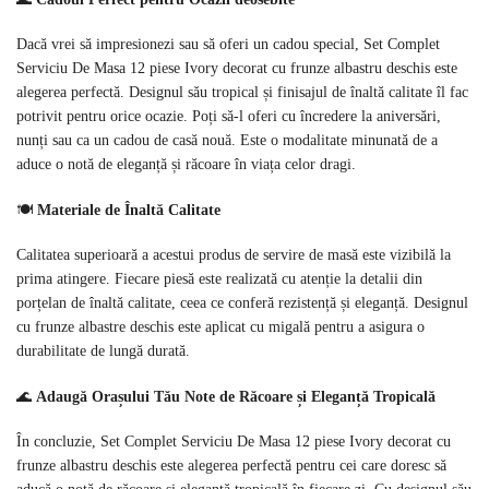
Dacă vrei să impresionezi sau să oferi un cadou special, Set Complet
Serviciu De Masa 12 piese Ivory decorat cu frunze albastru deschis este
alegerea perfectă. Designul său tropical și finisajul de înaltă calitate îl fac
potrivit pentru orice ocazie. Poți să-l oferi cu încredere la aniversări,
nunți sau ca un cadou de casă nouă. Este o modalitate minunată de a
aduce o notă de eleganță și răcoare în viața celor dragi.
🍽️
Materiale de Înaltă Calitate
Calitatea superioară a acestui produs de servire de masă este vizibilă la
prima atingere. Fiecare piesă este realizată cu atenție la detalii din
porțelan de înaltă calitate, ceea ce conferă rezistență și eleganță. Designul
cu frunze albastre deschis este aplicat cu migală pentru a asigura o
durabilitate de lungă durată.
🌊
Adaugă Orașului Tău Note de Răcoare și Eleganță Tropicală
În concluzie, Set Complet Serviciu De Masa 12 piese Ivory decorat cu
frunze albastru deschis este alegerea perfectă pentru cei care doresc să