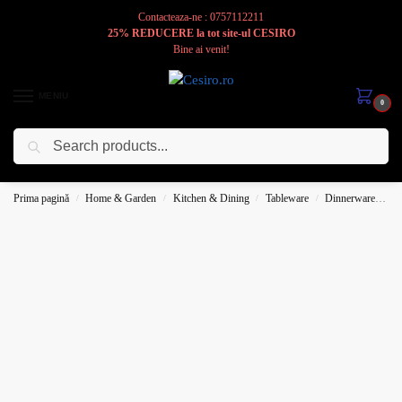
Contacteaza-ne : 0757112211
25% REDUCERE la tot site-ul CESIRO
Bine ai venit!
MENIU
0
Caută
Cesiro
Pentru
Voi
Prima pagină
Home & Garden
Kitchen & Dining
Tableware
Dinnerware
Pl
/
/
/
/