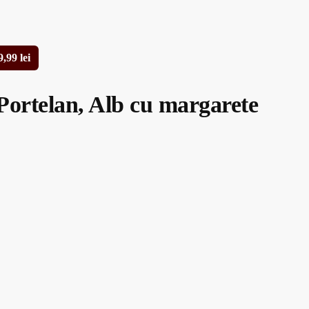
9,99
lei
 Portelan, Alb cu margarete