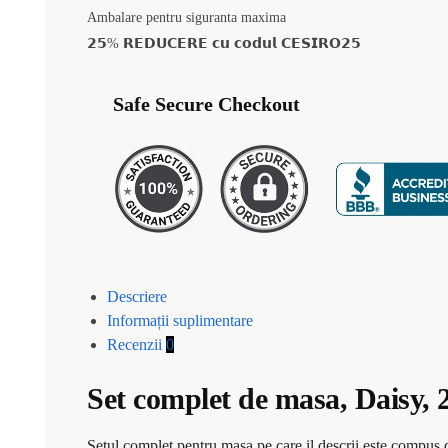
Ambalare pentru siguranta maxima
𝟮𝟱% 𝗥𝗘𝗗𝗨𝗖𝗘𝗥𝗘 𝗰𝘂 𝗰𝗼𝗱𝘂𝗹 𝗖𝗘𝗦𝗜𝗥𝗢𝟮𝟱
Safe Secure Checkout
Descriere
Informații suplimentare
Recenzii
0
Set complet de masa, Daisy, 2
Setul complet pentru masa pe care il descrii este compus di