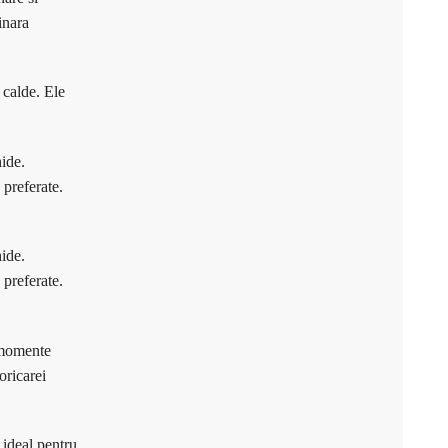
inara
e calde. Ele
hide.
 preferate.
hide.
 preferate.
e momente
oricarei
 ideal pentru