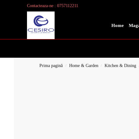
Contacteaza-ne : 0757112211
Search
Home
Maga
Prima pagină
Home & Garden
Kitchen & Dining
/
/