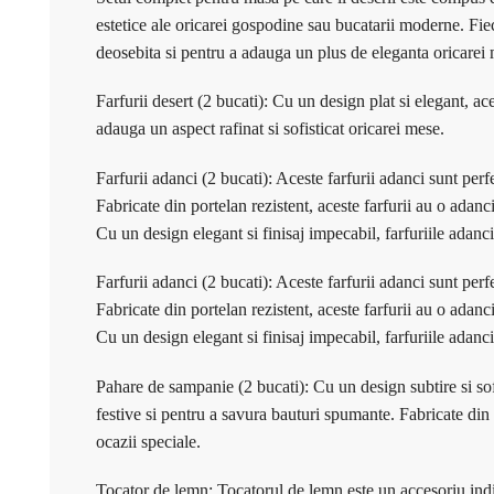
estetice ale oricarei gospodine sau bucatarii moderne. Fiec
deosebita si pentru a adauga un plus de eleganta oricarei m
Farfurii desert (2 bucati): Cu un design plat si elegant, ace
adauga un aspect rafinat si sofisticat oricarei mese.
Farfurii adanci (2 bucati): Aceste farfurii adanci sunt perfe
Fabricate din portelan rezistent, aceste farfurii au o adan
Cu un design elegant si finisaj impecabil, farfuriile adan
Farfurii adanci (2 bucati): Aceste farfurii adanci sunt perfe
Fabricate din portelan rezistent, aceste farfurii au o adan
Cu un design elegant si finisaj impecabil, farfuriile adan
Pahare de sampanie (2 bucati): Cu un design subtire si so
festive si pentru a savura bauturi spumante. Fabricate din 
ocazii speciale.
Tocator de lemn: Tocatorul de lemn este un accesoriu indisp