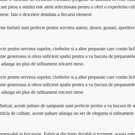
are piesa a setului este atent selectionata pentru a oferi o experienta cul
ese. Iata o descriere detaliata a fiecarui element:
ste farfurii sunt perfecte pentru servirea antreu, desert, gustari, aperitiv
cte pentru servirea supelor, ciorbelor si a altor preparate care contin lic
cime generoasa si ofera suficient spatiu pentru a va bucura de preparatele
ci adauga un plus de rafinament oricarei mese.
cte pentru servirea supelor, ciorbelor si a altor preparate care contin lic
cime generoasa si ofera suficient spatiu pentru a va bucura de preparatele
ci adauga un plus de rafinament oricarei mese.
fisticat, aceste pahare de sampanie sunt perfecte pentru a va bucura d
sticla de calitate, aceste pahare adauga un aer de eleganta si rafinament 
ensabil in bucatarie. Fabricat din lemn durabil si rezistent, acesta este