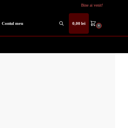
Bine ai venit!
Contul meu
0,00
lei
0
Caută