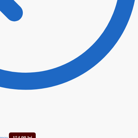
rosu
154,99
lei