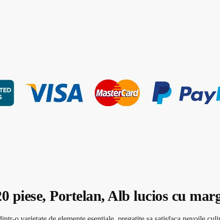
0 piese, Portelan, Alb lucios cu mar
ntr-o varietate de elemente esentiale, pregatite sa satisfaca nevoile culi