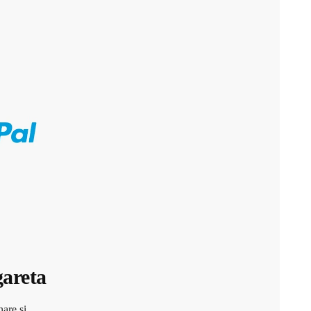
gareta
nare si