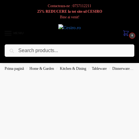
Contacteaza-ne : 0757112211
25% REDUCERE la tot site-ul CESIRO
Bine ai venit!
MENIU
0
Caută
Cesiro
Pentru
Voi
Prima pagină
Home & Garden
Kitchen & Dining
Tableware
Dinnerware
Pl
/
/
/
/