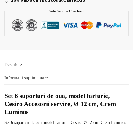
𝟮𝟱% 𝗥𝗘𝗗𝗨𝗖𝗘𝗥𝗘 𝗰𝘂 𝗰𝗼𝗱𝘂𝗹 𝗖𝗘𝗦𝗜𝗥𝗢𝟮𝟱
Safe Secure Checkout
Descriere
Informații suplimentare
Set 6 suporturi de oua, model farfurie,
Cesiro Accesorii servire, Ø 12 cm, Crem
Luminos
Set 6 suporturi de ouă, model farfurie, Cesiro, Ø 12 cm, Crem Luminos