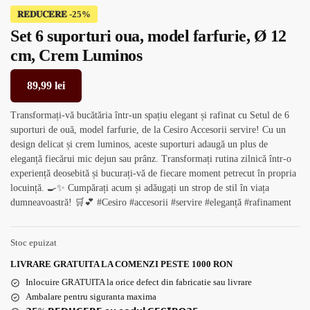
𝐑𝐄𝐃𝐔𝐂𝐄𝐑𝐄
Set 6 suporturi oua, model farfurie, Ø 12
cm, Crem Luminos
89,99
lei
Transformați-vă bucătăria într-un spațiu elegant și rafinat cu Setul de 6
suporturi de ouă, model farfurie, de la Cesiro Accesorii servire! Cu un
design delicat și crem luminos, aceste suporturi adaugă un plus de
eleganță fiecărui mic dejun sau prânz. Transformați rutina zilnică într-o
experiență deosebită și bucurați-vă de fiecare moment petrecut în propria
locuință. 🍳✨ Cumpărați acum și adăugați un strop de stil în viața
dumneavoastră! 🛒💕 #Cesiro #accesorii #servire #eleganță #rafinament
Stoc epuizat
LIVRARE GRATUITA LA COMENZI PESTE 1000 RON
Inlocuire GRATUITA la orice defect din fabricatie sau livrare
Ambalare pentru siguranta maxima