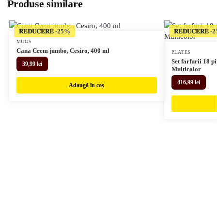
Produse similare
𝐑𝐄𝐃𝐔𝐂𝐄𝐑𝐄
𝐑𝐄𝐃𝐔𝐂𝐄𝐑𝐄
MUGS
Cana Crem jumbo, Cesiro, 400 ml
PLATES
Set farfurii 18 p
39,99
lei
Multicolor
416,99
lei
Adaugă în coș