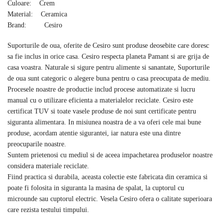
Culoare: Crem
Material: Ceramica
Brand: Cesiro
Suporturile de oua, oferite de Cesiro sunt produse deosebite care doresc
sa fie inclus in orice casa. Cesiro respecta planeta Pamant si are grija de
casa voastra. Naturale si sigure pentru alimente si sanantate, Suporturile
de oua sunt categoric o alegere buna pentru o casa preocupata de mediu.
Procesele noastre de productie includ procese automatizate si lucru
manual cu o utilizare eficienta a materialelor reciclate. Cesiro este
certificat TUV si toate vasele produse de noi sunt certificate pentru
siguranta alimentara. In misiunea noastra de a va oferi cele mai bune
produse, acordam atentie sigurantei, iar natura este una dintre
preocuparile noastre.
Suntem prietenosi cu mediul si de aceea impachetarea produselor noastre
considera materiale reciclate.
Fiind practica si durabila, aceasta colectie este fabricata din ceramica si
poate fi folosita in siguranta la masina de spalat, la cuptorul cu
microunde sau cuptorul electric. Vesela Cesiro ofera o calitate superioara
care rezista testului timpului.