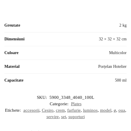
Greutate
2 kg
Dimensiuni
32 × 32 × 32 cm
Culoare
Multicolor
Material
Porțelan Hotelier
Capacitate
500 ml
SKU:
5900_3348_4040_100L
Categorie:
Plates
Etichete:
accesorii
,
Cesiro
,
crem
,
farfurie
,
luminos
,
model
,
ø
,
oua
,
servire
,
set
,
suporturi