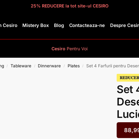
25% REDUCERE la tot site-ul CESIRO
 Cesiro
Mistery Box
Blog
Contacteaza-ne
Despre Cesi
Cesiro
Pentru
Voi
ng
Tableware
Dinnerware
Plates
Set 4 Farfurii pentru Deser
/
/
/
/
𝐑𝐄𝐃𝐔𝐂𝐄
Set 
Dese
Luci
88,9