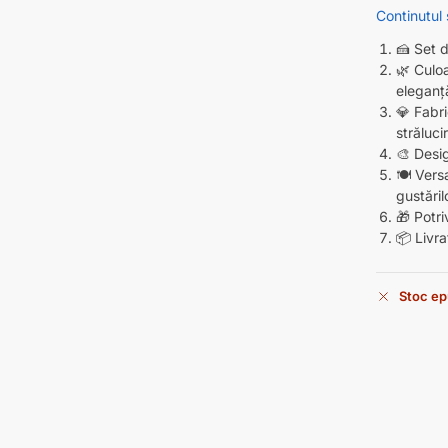
Continutul
🍰 Set d
🌿 Culo
eleganț
💎 Fabri
străluci
🎨 Desig
🍽️ Vers
gustăril
🎁 Potri
📦 Livra
Stoc ep