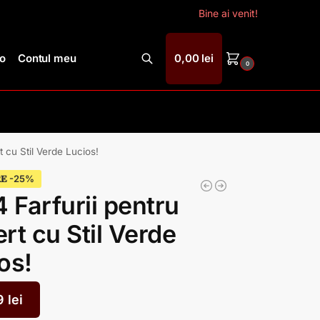
Bine ai venit!
ro
Contul meu
0,00
lei
0
Caută
t cu Stil Verde Lucios!
𝐄
4 Farfurii pentru
rt cu Stil Verde
os!
9
lei