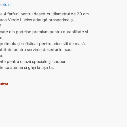
setului:
e 4 farfurii pentru desert cu diametrul de 20 cm.
area Verde Lucios adaugă prospețime și
ă.
cate din porțelan premium pentru durabilitate și
re.
n simplu și sofisticat pentru orice stil de masă.
atilitate pentru servirea deserturilor sau
or.
vite pentru ocazii speciale și cadouri.
te cu atenție și grijă la ușa ta.
uizat