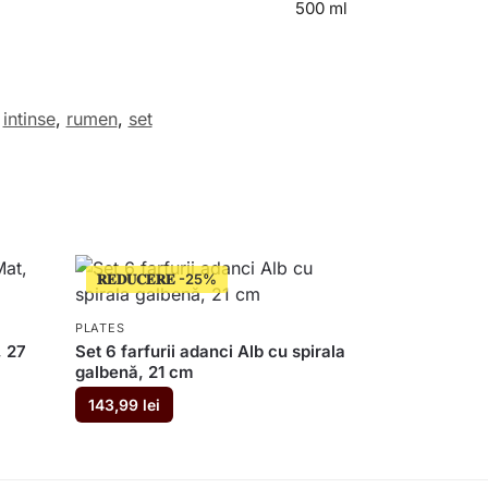
500 ml
,
intinse
,
rumen
,
set
𝐑𝐄𝐃𝐔𝐂𝐄𝐑𝐄
PLATES
, 27
Set 6 farfurii adanci Alb cu spirala
galbenă, 21 cm
143,99
lei