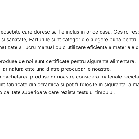
deosebite care doresc sa fie inclus in orice casa. Cesiro re
e si sanatate, Farfuriile sunt categoric o alegere buna pent
izate si lucru manual cu o utilizare eficienta a materialelor
produse de noi sunt certificate pentru siguranta alimentara. 
iar natura este una dintre preocuparile noastre.
mpachetarea produselor noastre considera materiale recicla
sunt fabricate din ceramica si pot fi folosite in siguranta la
 calitate superioara care rezista testului timpului.