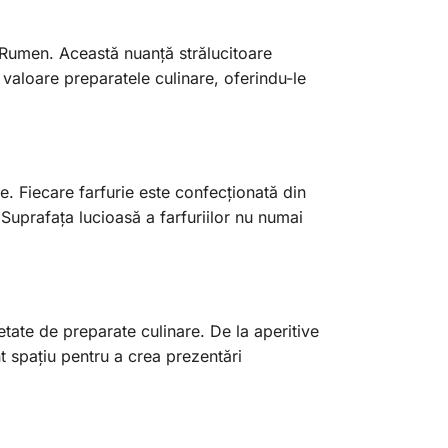
n Rumen. Această nuanță strălucitoare
n valoare preparatele culinare, oferindu-le
e. Fiecare farfurie este confecționată din
. Suprafața lucioasă a farfuriilor nu numai
etate de preparate culinare. De la aperitive
nt spațiu pentru a crea prezentări