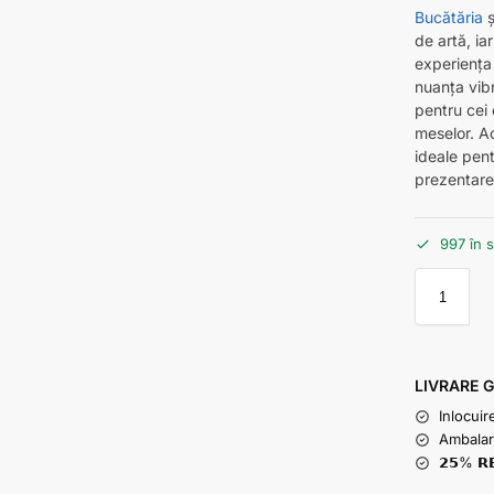
Bucătăria
ș
de artă, ia
experiența 
nuanța vib
pentru cei 
meselor. Ac
ideale pent
prezentare
997 în 
LIVRARE 
Inlocuir
Ambalar
𝟮𝟱% 𝗥𝗘