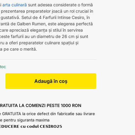
i
arta culinară
sunt adesea considerate o formă
r prezentarea preparatelor joacă un rol crucial în
gustativă. Setul de 4 Farfurii Intinse Cesiro, în
rantă de Galben Rumen, este alegerea perfectă
care apreciază eleganța și stilul în servirea
este farfurii au un diametru de 26 cm și sunt
ru a oferi preparatelor culinare spațiul și
a pe care o merită.
stoc
Adaugă în coș
GRATUITA LA COMENZI PESTE 1000 RON
e GRATUITA la orice defect din fabricatie sau livrare
e pentru siguranta maxima
𝗗𝗨𝗖𝗘𝗥𝗘 𝗰𝘂 𝗰𝗼𝗱𝘂𝗹 𝗖𝗘𝗦𝗜𝗥𝗢𝟮𝟱