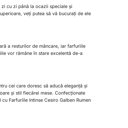
zi cu zi până la ocazii speciale și
superioare, veți putea să vă bucurați de ele
ă a resturilor de mâncare, iar farfuriile
riile vor rămâne în stare excelentă de-a
ntru cei care doresc să aducă eleganță și
loare și stil fiecărei mese. Confecționate
stil cu Farfuriile Intinse Cesiro Galben Rumen