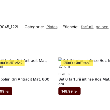
9045_122L
Categorie:
Plates
Etichete:
farfurii
,
galben
𝐃𝐔𝐂𝐄𝐑𝐄
𝐑𝐄𝐃𝐔𝐂𝐄𝐑𝐄
S
PLATES
 boluri Gri Antracit Mat, 600
Set 6 farfurii intinse Roz Mat
cm
,99
lei
148,99
lei