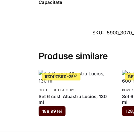
Capacitate
SKU:
5900_3070_
Produse similare
𝐑𝐄𝐃𝐔𝐂𝐄𝐑𝐄
𝐑𝐄
COFFEE & TEA CUPS
BOWL
Set 6 cesti Albastru Lucios, 130
Set 6
ml
ml
188,99
lei
128