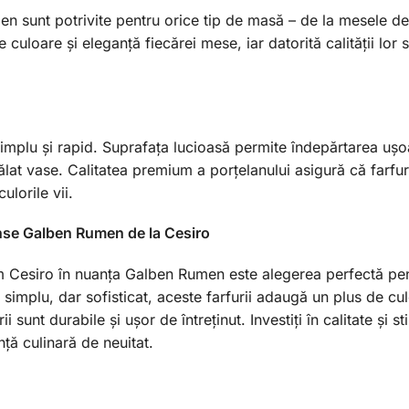
n sunt potrivite pentru orice tip de masă – de la mesele de 
culoare și eleganță fiecărei mese, iar datorită calității lor 
implu și rapid. Suprafața lucioasă permite îndepărtarea ușoar
ălat vase. Calitatea premium a porțelanului asigură că farfu
ulorile vii.
tinse Galben Rumen de la Cesiro
 cm Cesiro în nuanța Galben Rumen este alegerea perfectă pe
 simplu, dar sofisticat, aceste farfurii adaugă un plus de cu
ii sunt durabile și ușor de întreținut. Investiți în calitate și 
nță culinară de neuitat.
m