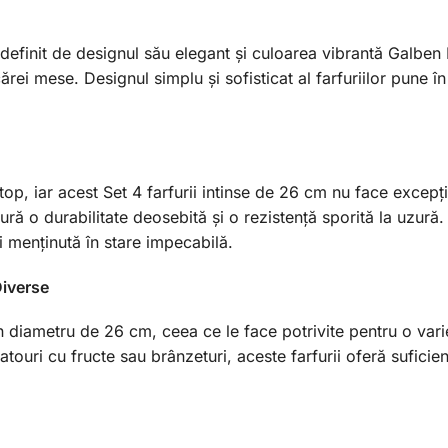
e definit de designul său elegant și culoarea vibrantă Galbe
ărei mese. Designul simplu și sofisticat al farfuriilor pune î
top, iar acest Set 4 farfurii intinse de 26 cm nu face excepți
gură o durabilitate deosebită și o rezistență sporită la uzură
și menținută în stare impecabilă.
iverse
un diametru de 26 cm, ceea ce le face potrivite pentru o vari
latouri cu fructe sau brânzeturi, aceste farfurii oferă suficie