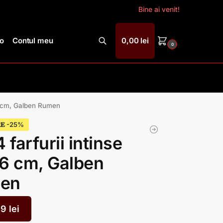
Bine ai venit!
ro
Contul meu
0,00
lei
0
Caută
26 cm, Galben Rumen
𝐄
4 farfurii intinse
6 cm, Galben
en
99
lei