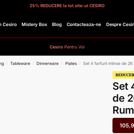
25% REDUCERE la tot site-ul CESIRO
 Cesiro
Mistery Box
Blog
Contacteaza-ne
Despre Cesi
Cesiro
Pentru
Voi
ng
Tableware
Dinnerware
Plates
Set 4 farfurii intinse de 
/
/
/
/
𝐑𝐄𝐃𝐔𝐂𝐄
Set 
de 2
Rum
105,