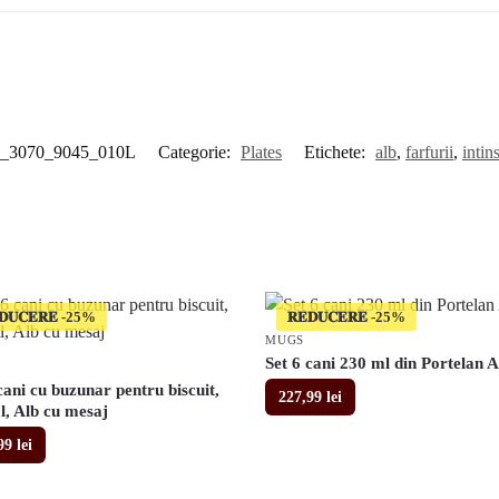
0_3070_9045_010L
Categorie:
Plates
Etichete:
alb
,
farfurii
,
intin
𝐃𝐔𝐂𝐄𝐑𝐄
𝐑𝐄𝐃𝐔𝐂𝐄𝐑𝐄
MUGS
Set 6 cani 230 ml din Portelan A
cani cu buzunar pentru biscuit,
227,99
lei
l, Alb cu mesaj
,99
lei