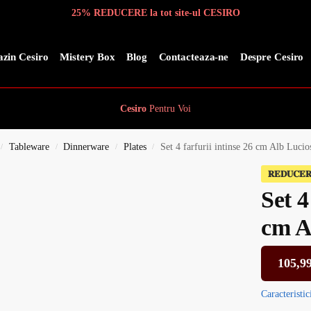
25% REDUCERE la tot site-ul CESIRO
zin Cesiro
Mistery Box
Blog
Contacteaza-ne
Despre Cesiro
Cesiro
Pentru
Voi
Tableware
Dinnerware
Plates
Set 4 farfurii intinse 26 cm Alb Lucio
/
/
/
/
𝐑𝐄𝐃𝐔𝐂𝐄
Set 4
cm A
105,9
Caracteristic