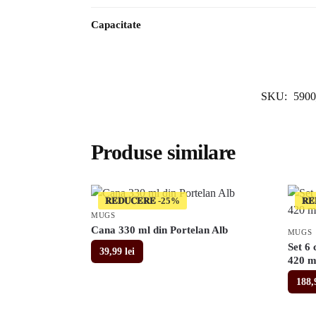
Capacitate
SKU:
590
Produse similare
𝐑𝐄𝐃𝐔𝐂𝐄𝐑𝐄
𝐑𝐄
MUGS
Cana 330 ml din Portelan Alb
MUGS
Set 6 
39,99
lei
420 m
188