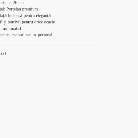
nsiune: 26 cm
ial: Porțelan premium
față lucioasă pentru eleganță
il și potrivit pentru orice ocazie
n minimalist
pentru cadouri sau uz personal
izat