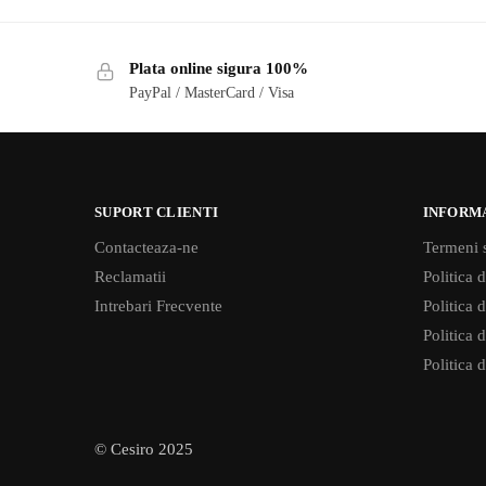
Plata online sigura 100%
PayPal / MasterCard / Visa
SUPORT CLIENTI
INFORM
Contacteaza-ne
Termeni s
Reclamatii
Politica d
Intrebari Frecvente
Politica 
Politica d
Politica 
© Cesiro 2025