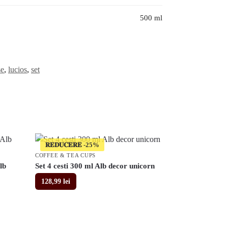
500 ml
se
,
lucios
,
set
𝐑𝐄𝐃𝐔𝐂𝐄𝐑𝐄
COFFEE & TEA CUPS
lb
Set 4 cesti 300 ml Alb decor unicorn
128,99
lei