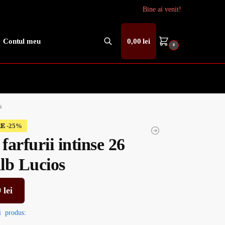
Bine ai venit!
Contul meu
0,00
lei
0
Caută
s
𝐄
 farfurii intinse 26
lb Lucios
9
lei
i
produs: