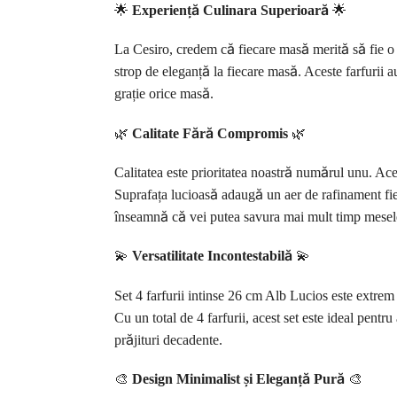
🌟
Experiență Culinara Superioară
🌟
La Cesiro, credem că fiecare masă merită să fie o 
strop de eleganță la fiecare masă. Aceste farfurii a
grație orice masă.
🌿
Calitate Fără Compromis
🌿
Calitatea este prioritatea noastră numărul unu. Aces
Suprafața lucioasă adaugă un aer de rafinament fiecă
înseamnă că vei putea savura mai mult timp mesele f
💫
Versatilitate Incontestabilă
💫
Set 4 farfurii intinse 26 cm Alb Lucios este extrem 
Cu un total de 4 farfurii, acest set este ideal pentr
prăjituri decadente.
🎨
Design Minimalist și Eleganță Pură
🎨