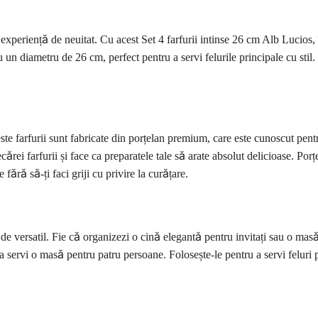
experiență de neuitat. Cu acest Set 4 farfurii intinse 26 cm Alb Lucios,
u un diametru de 26 cm, perfect pentru a servi felurile principale cu stil
te farfurii sunt fabricate din porțelan premium, care este cunoscut pentru
rei farfurii și face ca preparatele tale să arate absolut delicioase. Porț
ără să-ți faci griji cu privire la curățare.
de versatil. Fie că organizezi o cină elegantă pentru invitați sau o masă 
u a servi o masă pentru patru persoane. Folosește-le pentru a servi feluri 