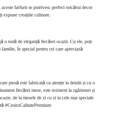
este farfurii se potrivesc perfect oricărui decor
ți expune creațiile culinare.
gă o notă de eleganță fiecărei ocazii. Cu ele, poți
 familie, în special pentru cei care apreciază
are piesă este fabricată cu atenție la detalii și cu o
nament fiecărei mese, este rezistent la zgârieturi și
ocazie, de la mesele de zi cu zi la cele mai speciale
ată #CesiroCalitatePremium