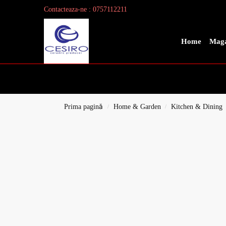
Contacteaza-ne : 0757112211
Search
Home
Maga
Prima pagină
Home & Garden
Kitchen & Dining
/
/