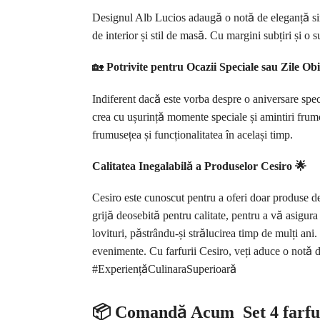
Designul Alb Lucios adaugă o notă de eleganță simp
de interior și stil de masă. Cu margini subțiri și o 
🏡
Potrivite pentru Ocazii Speciale sau Zile Obi
Indiferent dacă este vorba despre o aniversare speci
crea cu ușurință momente speciale și amintiri frumo
frumusețea și funcționalitatea în același timp.
Calitatea Inegalabilă a Produselor Cesiro 🌟
Cesiro este cunoscut pentru a oferi doar produse de c
grijă deosebită pentru calitate, pentru a vă asigura
lovituri, păstrându-și strălucirea timp de mulți ani.
evenimente. Cu farfurii Cesiro, veți aduce o not
#ExperiențăCulinaraSuperioară
📦
Comandă Acum
Set 4 farfu