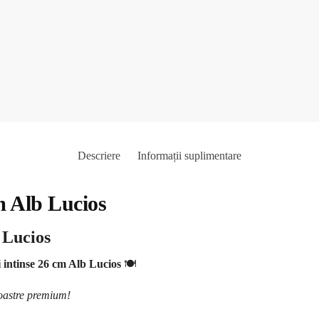
Descriere
Informații suplimentare
cm Alb Lucios
b Lucios
i intinse 26 cm Alb Lucios
🍽️
noastre premium!