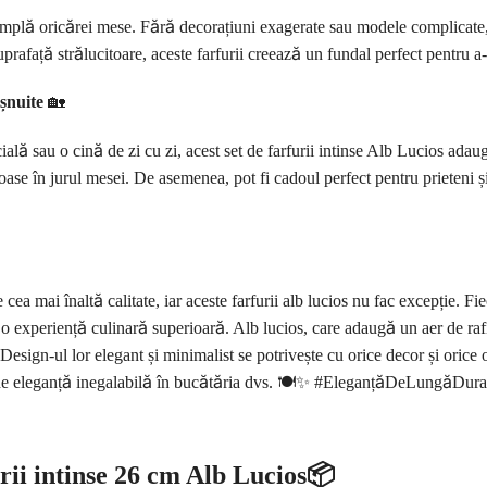
lă oricărei mese. Fără decorațiuni exagerate sau modele complicate, ac
suprafață strălucitoare, aceste farfurii creează un fundal perfect pentru a-
șnuite
🏡
ală sau o cină de zi cu zi, acest set de farfurii intinse Alb Lucios adau
ase în jurul mesei. De asemenea, pot fi cadoul perfect pentru prieteni și
ea mai înaltă calitate, iar aceste farfurii alb lucios nu fac excepție. Fiec
 o experiență culinară superioară. Alb lucios, care adaugă un aer de rafi
 Design-ul lor elegant și minimalist se potrivește cu orice decor și orice 
ă de eleganță inegalabilă în bucătăria dvs. 🍽️✨ #EleganțăDeLungăDur
rii intinse 26 cm Alb Lucios📦