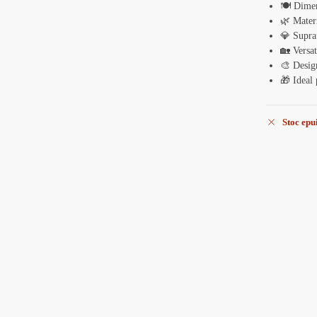
🍽️ Dime
🌿 Mater
💎 Supra
🏡 Versat
🎨 Desig
🎁 Ideal 
Stoc epu