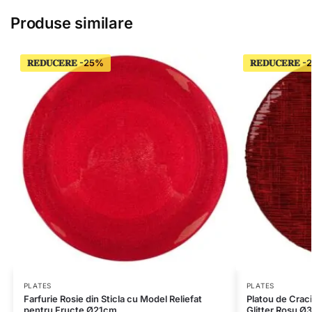
Produse similare
𝐑𝐄𝐃𝐔𝐂𝐄𝐑𝐄
𝐑𝐄𝐃𝐔𝐂𝐄𝐑𝐄
PLATES
PLATES
Farfurie Rosie din Sticla cu Model Reliefat
Platou de Craci
pentru Fructe Ø21cm
Glitter Rosu 