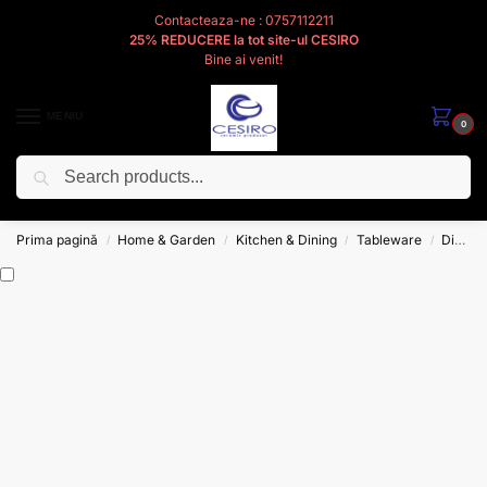
Contacteaza-ne : 0757112211
25% REDUCERE la tot site-ul CESIRO
Bine ai venit!
MENIU
0
Caută
Cesiro
Pentru
Voi
Prima pagină
Home & Garden
Kitchen & Dining
Tableware
Dinnerware
/
/
/
/