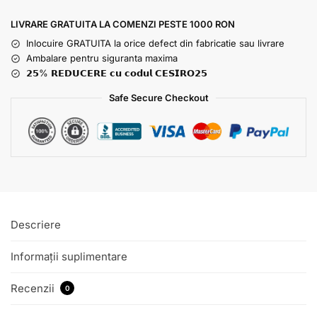
LIVRARE GRATUITA LA COMENZI PESTE 1000 RON
Inlocuire GRATUITA la orice defect din fabricatie sau livrare
Ambalare pentru siguranta maxima
𝟮𝟱% 𝗥𝗘𝗗𝗨𝗖𝗘𝗥𝗘 𝗰𝘂 𝗰𝗼𝗱𝘂𝗹 𝗖𝗘𝗦𝗜𝗥𝗢𝟮𝟱
Safe Secure Checkout
Descriere
Informații suplimentare
Recenzii
0