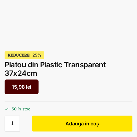
𝐑𝐄𝐃𝐔𝐂𝐄𝐑𝐄
Platou din Plastic Transparent
37x24cm
15,98
lei
50 în stoc
Adaugă în coș