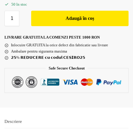
50 în stoc
Adaugă în coș
LIVRARE GRATUITA LA COMENZI PESTE 1000 RON
Inlocuire GRATUITA la orice defect din fabricatie sau livrare
Ambalare pentru siguranta maxima
𝟮𝟱% 𝗥𝗘𝗗𝗨𝗖𝗘𝗥𝗘 𝗰𝘂 𝗰𝗼𝗱𝘂𝗹 𝗖𝗘𝗦𝗜𝗥𝗢𝟮𝟱
Safe Secure Checkout
Descriere