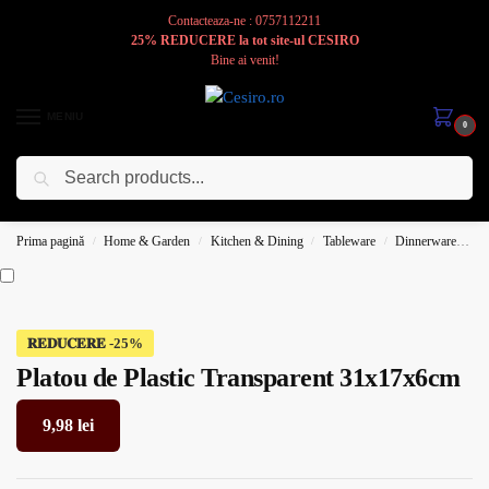
Contacteaza-ne : 0757112211
25% REDUCERE la tot site-ul CESIRO
Bine ai venit!
MENIU
0
Caută
Cesiro
Pentru
Voi
Prima pagină
Home & Garden
Kitchen & Dining
Tableware
Dinnerware
Pl
/
/
/
/
𝐑𝐄𝐃𝐔𝐂𝐄𝐑𝐄
Platou de Plastic Transparent 31x17x6cm
9,98
lei