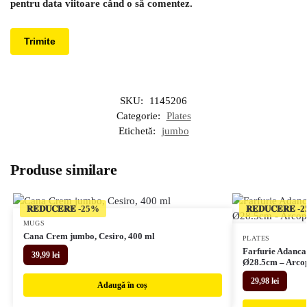
pentru data viitoare când o să comentez.
SKU:
1145206
Categorie:
Plates
Etichetă:
jumbo
Produse similare
𝐑𝐄𝐃𝐔𝐂𝐄𝐑𝐄
𝐑𝐄𝐃𝐔𝐂𝐄𝐑𝐄
MUGS
Cana Crem jumbo, Cesiro, 400 ml
PLATES
Farfurie Adanca
39,99
lei
Ø28.5cm – Arco
29,98
lei
Adaugă în coș