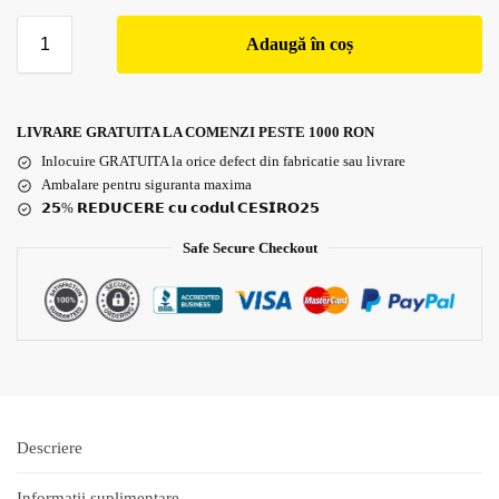
Adaugă în coș
LIVRARE GRATUITA LA COMENZI PESTE 1000 RON
Inlocuire GRATUITA la orice defect din fabricatie sau livrare
Ambalare pentru siguranta maxima
𝟮𝟱% 𝗥𝗘𝗗𝗨𝗖𝗘𝗥𝗘 𝗰𝘂 𝗰𝗼𝗱𝘂𝗹 𝗖𝗘𝗦𝗜𝗥𝗢𝟮𝟱
Safe Secure Checkout
Descriere
Informații suplimentare