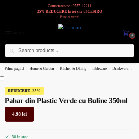
Contacteaza-ne : 0757112211
25% REDUCERE la tot site-ul CESIRO
Bine ai venit!
MENIU
0
Caută
Cesiro
Pentru
Voi
Prima pagină
Home & Garden
Kitchen & Dining
Tableware
Drinkware
Pah
/
/
/
/
𝐑𝐄𝐃𝐔𝐂𝐄𝐑𝐄
Pahar din Plastic Verde cu Buline 350ml
4,98
lei
50 în stoc