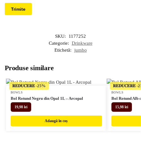
SKU:
1177252
Categorie:
Drinkware
Etichetă:
jumbo
Produse similare
𝐑𝐄𝐃𝐔𝐂𝐄𝐑𝐄
𝐑𝐄𝐃𝐔𝐂𝐄𝐑𝐄
BOWLS
BOWLS
Bol Rotund Negru din Opal 1L – Arcopal
Bol Rotund Alb 
19,98
lei
15,98
lei
Adaugă în coș