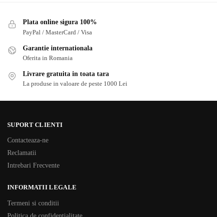
Plata online sigura 100%
PayPal / MasterCard / Visa
Garantie internationala
Oferita in Romania
Livrare gratuita in toata tara
La produse in valoare de peste 1000 Lei
SUPORT CLIENTI
Contacteaza-ne
Reclamatii
Intrebari Frecvente
INFORMATII LEGALE
Termeni si conditii
Politica de confidentialitate