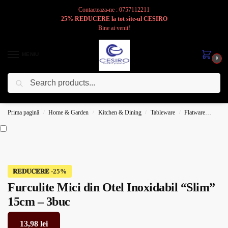
Contacteaza-ne : 0757112211
25% REDUCERE la tot site-ul CESIRO
Bine ai venit!
MENIU
0
Caută
Cesiro
Pentru
Voi
Prima pagină
Home & Garden
Kitchen & Dining
Tableware
Flatware
Furcu
/
/
/
/
𝐑𝐄𝐃𝐔𝐂𝐄𝐑𝐄
Furculite Mici din Otel Inoxidabil “Slim”
15cm – 3buc
13,98
lei