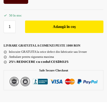
50 în stoc
Adaugă în coș
LIVRARE GRATUITA LA COMENZI PESTE 1000 RON
Inlocuire GRATUITA la orice defect din fabricatie sau livrare
Ambalare pentru siguranta maxima
𝟮𝟱% 𝗥𝗘𝗗𝗨𝗖𝗘𝗥𝗘 𝗰𝘂 𝗰𝗼𝗱𝘂𝗹 𝗖𝗘𝗦𝗜𝗥𝗢𝟮𝟱
Safe Secure Checkout