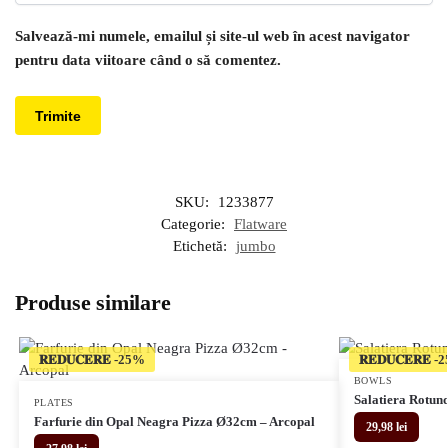
Salvează-mi numele, emailul și site-ul web în acest navigator
pentru data viitoare când o să comentez.
SKU:
1233877
Categorie:
Flatware
Etichetă:
jumbo
Produse similare
𝐑𝐄𝐃𝐔𝐂𝐄𝐑𝐄
𝐑𝐄𝐃𝐔𝐂𝐄𝐑𝐄
BOWLS
Salatiera Rotun
PLATES
Farfurie din Opal Neagra Pizza Ø32cm – Arcopal
29,98
lei