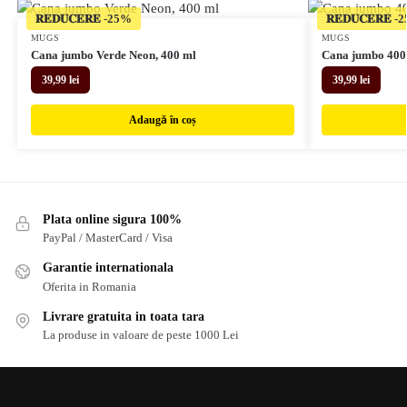
𝐑𝐄𝐃𝐔𝐂𝐄𝐑𝐄
𝐑𝐄𝐃𝐔𝐂𝐄𝐑𝐄
MUGS
MUGS
Cana jumbo Verde Neon, 400 ml
Cana jumbo 400
39,99
lei
39,99
lei
Adaugă în coș
Plata online sigura 100%
PayPal / MasterCard / Visa
Garantie internationala
Oferita in Romania
Livrare gratuita in toata tara
La produse in valoare de peste 1000 Lei