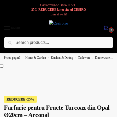
Contacteaza-ne : 0757112211
25% REDUCERE la tot site-ul CESIRO
Bine ai venit!
MENIU
0
Caută
Cesiro
Pentru
Voi
Prima pagină
Home & Garden
Kitchen & Dining
Tableware
Dinnerware
P
/
/
/
/
𝐑𝐄𝐃𝐔𝐂𝐄𝐑𝐄
Farfurie pentru Fructe Turcoaz din Opal
Ø20cm – Arcopal