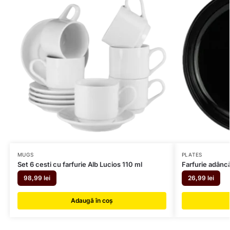
MUGS
PLATES
Set 6 cesti cu farfurie Alb Lucios 110 ml
Farfurie adânc
98,99
lei
26,99
lei
Adaugă în coș