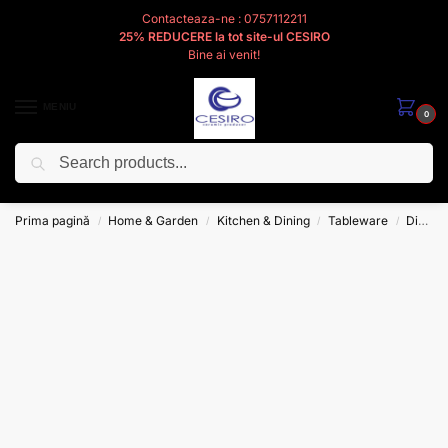
Contacteaza-ne : 0757112211
25% REDUCERE la tot site-ul CESIRO
Bine ai venit!
MENIU
0
Caută
Cesiro
Pentru
Voi
Prima pagină
Home & Garden
Kitchen & Dining
Tableware
Dinnerware
/
/
/
/