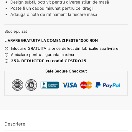
Design subtil, potrivit pentru diverse stiluri de masă
Poate fi un cadou minunat pentru cei dragi
Adaugă o notă de rafinament la fiecare masă
Stoc epuizat
LIVRARE GRATUITA LA COMENZI PESTE 1000 RON
Inlocuire GRATUITA la orice defect din fabricatie sau livrare
Ambalare pentru siguranta maxima
𝟮𝟱% 𝗥𝗘𝗗𝗨𝗖𝗘𝗥𝗘 𝗰𝘂 𝗰𝗼𝗱𝘂𝗹 𝗖𝗘𝗦𝗜𝗥𝗢𝟮𝟱
Safe Secure Checkout
Descriere