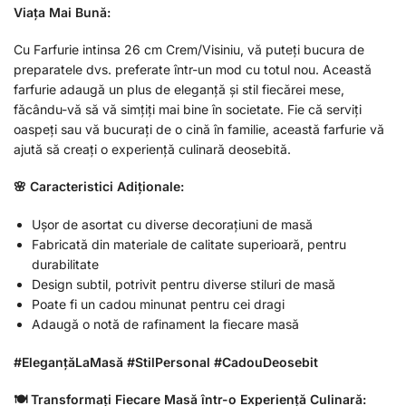
Viața Mai Bună:
Cu Farfurie intinsa 26 cm Crem/Visiniu, vă puteți bucura de
preparatele dvs. preferate într-un mod cu totul nou. Această
farfurie adaugă un plus de eleganță și stil fiecărei mese,
făcându-vă să vă simțiți mai bine în societate. Fie că serviți
oaspeți sau vă bucurați de o cină în familie, această farfurie vă
ajută să creați o experiență culinară deosebită.
🌸 Caracteristici Adiționale:
Ușor de asortat cu diverse decorațiuni de masă
Fabricată din materiale de calitate superioară, pentru
durabilitate
Design subtil, potrivit pentru diverse stiluri de masă
Poate fi un cadou minunat pentru cei dragi
Adaugă o notă de rafinament la fiecare masă
#EleganțăLaMasă #StilPersonal #CadouDeosebit
🍽 Transformați Fiecare Masă într-o Experiență Culinară: