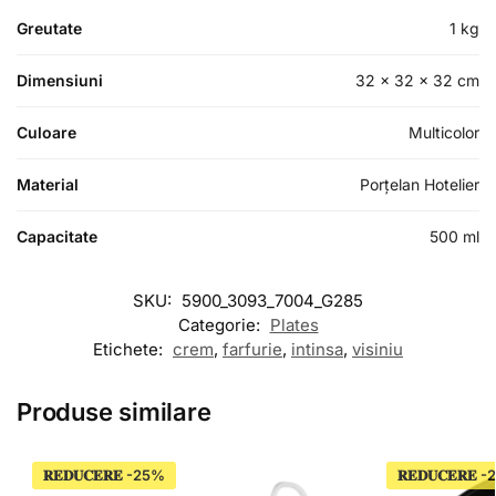
Greutate
1 kg
Dimensiuni
32 × 32 × 32 cm
Culoare
Multicolor
Material
Porțelan Hotelier
Capacitate
500 ml
SKU:
5900_3093_7004_G285
Categorie:
Plates
Etichete:
crem
,
farfurie
,
intinsa
,
visiniu
Produse similare
𝐑𝐄𝐃𝐔𝐂𝐄𝐑𝐄
𝐑𝐄𝐃𝐔𝐂𝐄𝐑𝐄