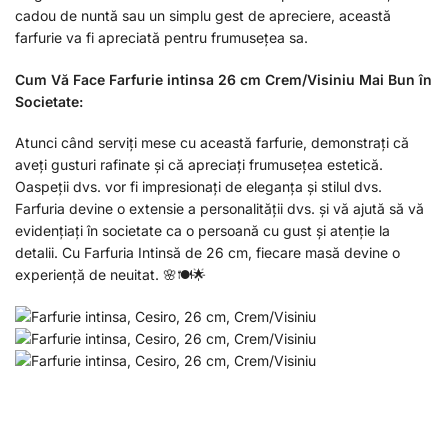
cadou de nuntă sau un simplu gest de apreciere, această
farfurie va fi apreciată pentru frumusețea sa.
Cum Vă Face Farfurie intinsa 26 cm Crem/Visiniu Mai Bun în
Societate:
Atunci când serviți mese cu această farfurie, demonstrați că
aveți gusturi rafinate și că apreciați frumusețea estetică.
Oaspeții dvs. vor fi impresionați de eleganța și stilul dvs.
Farfuria devine o extensie a personalității dvs. și vă ajută să vă
evidențiați în societate ca o persoană cu gust și atenție la
detalii. Cu Farfuria Intinsă de 26 cm, fiecare masă devine o
experiență de neuitat. 🌸🍽🌟