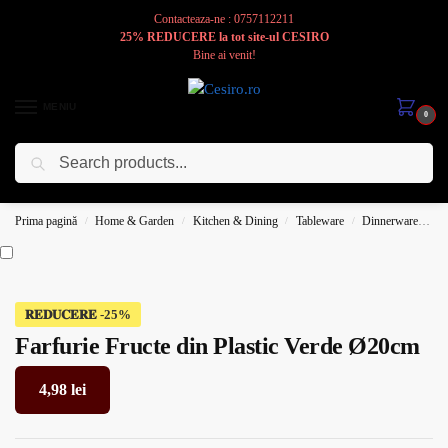
Contacteaza-ne : 0757112211
25% REDUCERE la tot site-ul CESIRO
Bine ai venit!
MENIU
0
Caută
Cesiro
Pentru
Voi
Prima pagină
Home & Garden
Kitchen & Dining
Tableware
Dinnerware
Pl
/
/
/
/
𝐑𝐄𝐃𝐔𝐂𝐄𝐑𝐄
Farfurie Fructe din Plastic Verde Ø20cm
4,98
lei