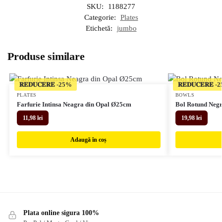
SKU:
1188277
Categorie:
Plates
Etichetă:
jumbo
Produse similare
𝐑𝐄𝐃𝐔𝐂𝐄𝐑𝐄
𝐑𝐄𝐃𝐔𝐂𝐄𝐑𝐄
PLATES
BOWLS
Farfurie Intinsa Neagra din Opal Ø25cm
Bol Rotund Negr
11,98
lei
19,98
lei
Adaugă în coș
Plata online sigura 100%