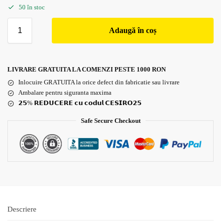
50 în stoc
Adaugă în coș
LIVRARE GRATUITA LA COMENZI PESTE 1000 RON
Inlocuire GRATUITA la orice defect din fabricatie sau livrare
Ambalare pentru siguranta maxima
𝟮𝟱% 𝗥𝗘𝗗𝗨𝗖𝗘𝗥𝗘 𝗰𝘂 𝗰𝗼𝗱𝘂𝗹 𝗖𝗘𝗦𝗜𝗥𝗢𝟮𝟱
Safe Secure Checkout
Descriere