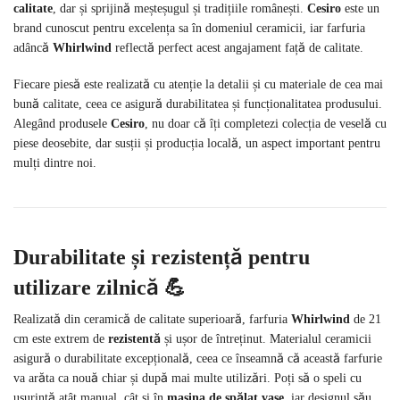
calitate
, dar și sprijină meșteșugul și tradițiile românești.
Cesiro
este un
brand cunoscut pentru excelența sa în domeniul ceramicii, iar farfuria
adâncă
Whirlwind
reflectă perfect acest angajament față de calitate.
Fiecare piesă este realizată cu atenție la detalii și cu materiale de cea mai
bună calitate, ceea ce asigură durabilitatea și funcționalitatea produsului.
Alegând produsele
Cesiro
, nu doar că îți completezi colecția de veselă cu
piese deosebite, dar susții și producția locală, un aspect important pentru
mulți dintre noi.
Durabilitate și rezistență pentru
utilizare zilnică
💪
Realizată din ceramică de calitate superioară, farfuria
Whirlwind
de 21
cm este extrem de
rezistentă
și ușor de întreținut. Materialul ceramicii
asigură o durabilitate excepțională, ceea ce înseamnă că această farfurie
va arăta ca nouă chiar și după mai multe utilizări. Poți să o speli cu
ușurință atât manual, cât și în
mașina de spălat vase
, iar designul său