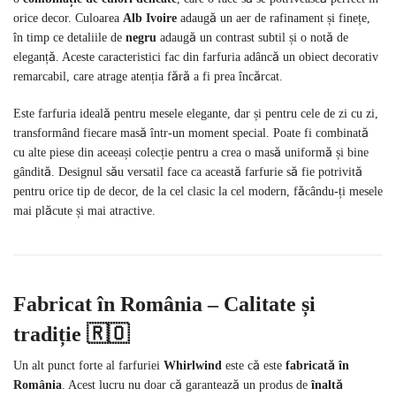
orice decor. Culoarea
Alb Ivoire
adaugă un aer de rafinament și finețe,
în timp ce detaliile de
negru
adaugă un contrast subtil și o notă de
eleganță. Aceste caracteristici fac din farfuria adâncă un obiect decorativ
remarcabil, care atrage atenția fără a fi prea încărcat.
Este farfuria ideală pentru mesele elegante, dar și pentru cele de zi cu zi,
transformând fiecare masă într-un moment special. Poate fi combinată
cu alte piese din aceeași colecție pentru a crea o masă uniformă și bine
gândită. Designul său versatil face ca această farfurie să fie potrivită
pentru orice tip de decor, de la cel clasic la cel modern, făcându-ți mesele
mai plăcute și mai atractive.
Fabricat în România – Calitate și
tradiție
🇷🇴
Un alt punct forte al farfuriei
Whirlwind
este că este
fabricată în
România
. Acest lucru nu doar că garantează un produs de
înaltă