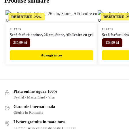
Produse similare
𝐑𝐄𝐃𝐔𝐂𝐄𝐑𝐄
𝐑𝐄𝐃𝐔𝐂𝐄𝐑𝐄
PLATES
PLATES
Set 6 farfurii intinse, 26 cm, Stone, Alb Ivoire cu gri
Set 6 farfurii de
235,99
lei
133,99
lei
Adaugă în coș
Plata online sigura 100%
PayPal / MasterCard / Visa
Garantie internationala
Oferita in Romania
Livrare gratuita in toata tara
La produse in valoare de peste 1000 Lei