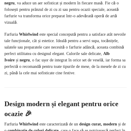
negru
, va aduce un aer sofisticat și modern în fiecare masă. Fie că o
folosești pentru prânzul de zi cu zi sau pentru ocazii speciale, această
farfurie va transforma orice preparat într-o adevărată operă de artă
vizuală.
Farfuria
Whirlwind
este special concepută pentru a satisface atât nevoile
tale funcționale, cât și estetice. Ideală pentru a servi supa, tocănițele,
salatele sau preparatele care necesită o farfurie adâncă, aceasta combină
perfect utilitatea cu designul elegant. Culorile sale delicate,
Alb
Ivoire
și
negru
, o fac ușor de integrat în orice set de veselă, iar forma sa
perfectă o recomandă pentru toate tipurile de mese, de la mesele de zi cu
zi, până la cele mai sofisticate cine festive.
Design modern și elegant pentru orice
ocazie
🎉
Farfuria
Whirlwind
este caracterizată de un
design curat, modern
și de
o
combinație de culori delicate
, care o face să se potrivească perfect în