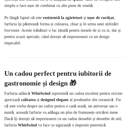
simplu o face ușor de combinat cu alte piese de veselă.
Pe lângă faptul că este
rezistentă la zgârieturi
și
ușor de curățat
,
farfuria își păstrează forma și culoarea, chiar și în urma unei utilizări
frecvente. Aceste trăsături o fac ideală pentru mesele de zi cu zi, dar și
pentru ocazii speciale, când dorești să impresionezi cu un design
impecabil.
Un cadou perfect pentru iubitorii de
gastronomie și design
🎁
Farfuria adâncă
Whirlwind
reprezintă un cadou excelent pentru oricine
apreciază
calitatea
și
designul elegant
al produselor din ceramică. Fie
că este vorba despre un cadou pentru o casă nouă, un aniversar sau o
nuntă, această farfurie va adăuga un plus de frumusețe oricărei mese.
Dacă îți dorești să impresionezi cu un cadou deosebit și deosebit de util,
farfuria
Whirlwind
va face cu siguranță o impresie puternică.