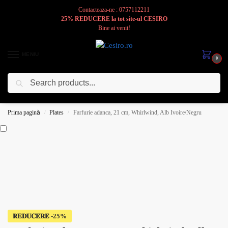
Contacteaza-ne : 0757112211
25% REDUCERE la tot site-ul CESIRO
Bine ai venit!
MENIU
0
Caută
Cesiro
Pentru
Voi
Prima pagină
Plates
Farfurie adanca, 21 cm, Whirlwind, Alb Ivoire/Negru
/
/
𝐑𝐄𝐃𝐔𝐂𝐄𝐑𝐄