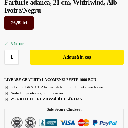
Farfurie adanca, 21 cm, Whirlwind, Alb
Ivoire/Negru
26,99
lei
3 în stoc
Adaugă în coș
LIVRARE GRATUITA LA COMENZI PESTE 1000 RON
Inlocuire GRATUITA la orice defect din fabricatie sau livrare
Ambalare pentru siguranta maxima
𝟮𝟱% 𝗥𝗘𝗗𝗨𝗖𝗘𝗥𝗘 𝗰𝘂 𝗰𝗼𝗱𝘂𝗹 𝗖𝗘𝗦𝗜𝗥𝗢𝟮𝟱
Safe Secure Checkout